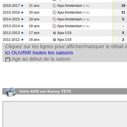
2016-2017
21 ans
Ajax Amsterdam
19
(P-B
)
2015-2016
20 ans
Ajax Amsterdam
31
(P-B
)
2014-2015
19 ans
Ajax Amsterdam
5
(P-B
)
2013-2014
18 ans
Ajax Amsterdam
-
(P-B
)
2012-2013
17 ans
Ajax U19
5
2011-2012
16 ans
Ajax U19
2
Cliquez sur les lignes pour afficher/masquer le détai
ici OUVRIR toutes les saisons
(*)
Age au début de la saison
Votre AVIS sur Kenny TETE