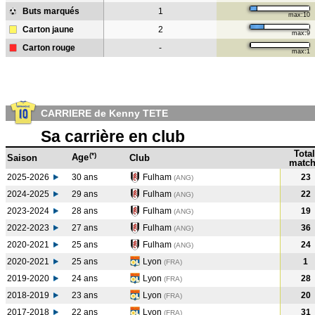
Buts marqués
1
max:10
Carton jaune
2
max:9
Carton rouge
-
max:1
CARRIERE de Kenny TETE
Sa carrière en club
Total
(*)
Age
Saison
Club
match
2025-2026
30 ans
Fulham
23
(ANG)
2024-2025
29 ans
Fulham
22
(ANG
)
2023-2024
28 ans
Fulham
19
(ANG
)
2022-2023
27 ans
Fulham
36
(ANG
)
2020-2021
25 ans
Fulham
24
(ANG
)
2020-2021
25 ans
Lyon
1
(FRA
)
2019-2020
24 ans
Lyon
28
(FRA
)
2018-2019
23 ans
Lyon
20
(FRA
)
2017-2018
22 ans
Lyon
31
(FRA
)