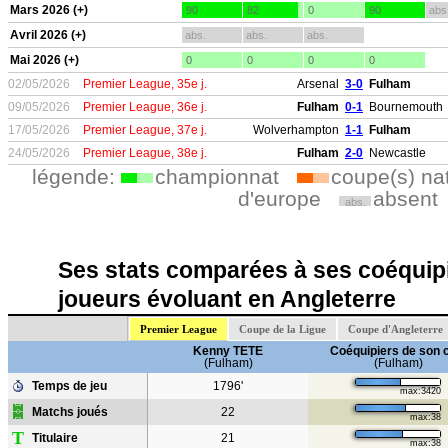
Mars 2026 (+)
90
82
0
90
abs
Avril 2026 (+)
abs.
abs.
abs.
Mai 2026 (+)
0
0
0
0
02/05/2026
Premier League, 35e j.
Arsenal
3-0
Fulham
09/05/2026
Premier League, 36e j.
Fulham
0-1
Bournemouth
17/05/2026
Premier League, 37e j.
Wolverhampton
1-1
Fulham
24/05/2026
Premier League, 38e j.
Fulham
2-0
Newcastle
légende:
championnat
coupe(s) na
d'europe
absent
abs.
Ses stats comparées à ses coéquipi
joueurs évoluant en Angleterre
Premier League
Coupe de la Ligue
Coupe d'Angleterre
Kenny TETE
Coéquipiers de son 
(Fulham)
(Fulham)
Temps de jeu
1796'
max:3420
Matchs joués
22
max:38
T
Titulaire
21
max:38