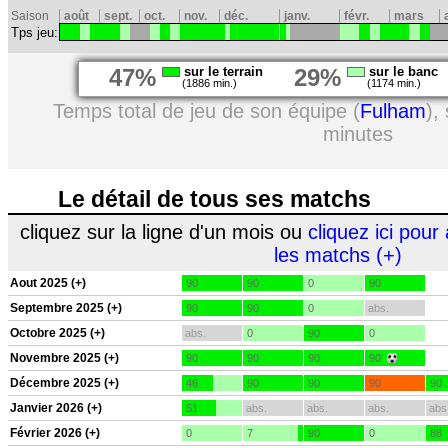
Saison
août
sept.
oct.
nov.
déc.
janv.
févr.
mars
Tps jeu:
47%
sur le terrain
29%
sur le banc
(1886 min.)
(1174 min.)
Temps total de jeu de son équipe (
Fulham
),
minutes
Le détail de tous ses matchs
cliquez sur la ligne d'un mois ou
cliquez ici pour 
les matchs (+)
Aout 2025 (+)
90
90
0
90
Septembre 2025 (+)
90
90
0
abs.
Octobre 2025 (+)
abs.
0
90
0
Novembre 2025 (+)
90
90
90
90
Décembre 2025 (+)
46
90
90
90
90
Janvier 2026 (+)
51
abs.
abs.
abs.
abs
Février 2026 (+)
0
7
90
0
88