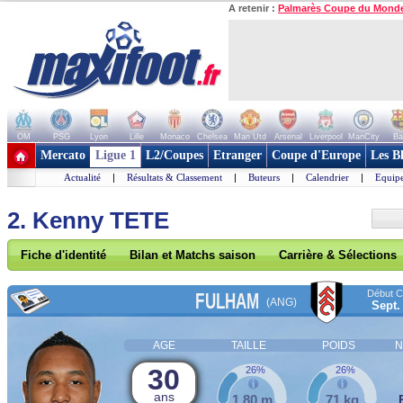
A retenir :
Palmarès Coupe du Mond
OM
PSG
Lyon
Lille
Monaco
Chelsea
Man Utd
Arsenal
Liverpool
ManCity
Ba
+ de clubs
Mercato
Ligue 1
L2/Coupes
Etranger
Coupe d'Europe
Les B
Actualité
|
Résultats & Classement
|
Buteurs
|
Calendrier
|
Equipe
2. Kenny TETE
Fiche d'identité
Bilan et Matchs saison
Carrière & Sélections
Début Co
FULHAM
(ANG)
Sept.
AGE
TAILLE
POIDS
N
30
26%
26%
ans
1,80 m
71 kg