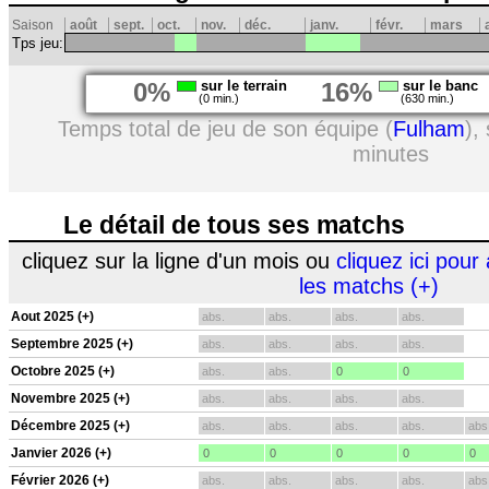
Saison
août
sept.
oct.
nov.
déc.
janv.
févr.
mars
Tps jeu:
0%
sur le terrain
16%
sur le banc
(0 min.)
(630 min.)
Temps total de jeu de son équipe (
Fulham
),
minutes
Le détail de tous ses matchs
cliquez sur la ligne d'un mois ou
cliquez ici pour 
les matchs (+)
Aout 2025 (+)
abs.
abs.
abs.
abs.
Septembre 2025 (+)
abs.
abs.
abs.
abs.
Octobre 2025 (+)
abs.
abs.
0
0
Novembre 2025 (+)
abs.
abs.
abs.
abs.
Décembre 2025 (+)
abs.
abs.
abs.
abs.
abs
Janvier 2026 (+)
0
0
0
0
0
Février 2026 (+)
abs.
abs.
abs.
abs.
abs