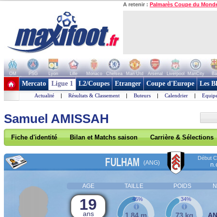
A retenir :
Palmarès Coupe du Mond
OM
PSG
Lyon
Lille
Monaco
Chelsea
Man Utd
Arsenal
Liverpool
ManCity
Ba
+ de clubs
Mercato
Ligue 1
L2/Coupes
Etranger
Coupe d'Europe
Les B
Actualité
|
Résultats & Classement
|
Buteurs
|
Calendrier
|
Equipe
Samuel AMISSAH
Fiche d'identité
Bilan et Matchs saison
Carrière & Sélections
Début Co
FULHAM
(ANG)
n.
AGE
TAILLE
POIDS
N
19
45%
34%
ans
1,84 m
73 kg
A