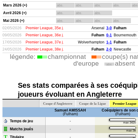
Mars 2026 (+)
abs.
abs.
abs.
abs.
abs
Avril 2026 (+)
abs.
abs.
abs.
Mai 2026 (+)
abs.
abs.
abs.
abs.
02/05/2026
Premier League, 35e j.
Arsenal
3-0
Fulham
09/05/2026
Premier League, 36e j.
Fulham
0-1
Bournemouth
17/05/2026
Premier League, 37e j.
Wolverhampton
1-1
Fulham
24/05/2026
Premier League, 38e j.
Fulham
2-0
Newcastle
légende:
championnat
coupe(s) na
d'europe
absent
abs.
Ses stats comparées à ses coéquipi
joueurs évoluant en Angleterre
Coupe d'Angleterre
Coupe de la Ligue
Premier League
Samuel AMISSAH
Coéquipiers de son 
(Fulham)
(Fulham)
Temps de jeu
-
max:3420
Matchs joués
-
max:38
T
Titulaire
-