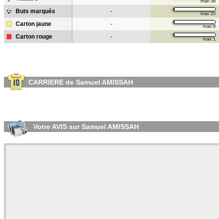
max:38
Buts marqués
-
max:10
Carton jaune
-
max:9
Carton rouge
-
max:1
CARRIERE de Samuel AMISSAH
Votre AVIS sur Samuel AMISSAH