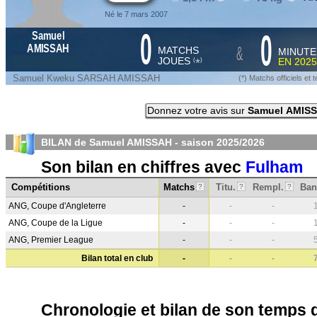
Né le 7 mars 2007
0
0
Samuel
&
AMISSAH
MATCHS
MINUTE
JOUES
EN
2025
*
(
)
Samuel Kweku SARSAH AMISSAH
(*) Matchs officiels e
Donnez votre avis sur
Samuel AMIS
BILAN de Samuel AMISSAH - saison
2025/2026
Son bilan en chiffres avec
Fulham
Compétitions
Matchs
Titu.
Rempl.
Ban
?
?
?
ANG, Coupe d'Angleterre
-
-
-
ANG, Coupe de la Ligue
-
-
-
ANG, Premier League
-
-
-
Bilan total en club
-
-
-
Chronologie et bilan de son temps 