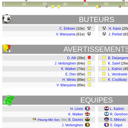
1
10
20
30
40
50
6
BUTEURS
C. Eriksen
(10e)
H. Kane
(20
V. Wanyama
(61e)
J. Perbet
(8
AVERTISSEMENT
D. Alli
(39e)
B. Dejaeger
J. Vertonghen
(64e)
K. Saief
(26
K. Walker
(74e)
L. Kalinic
(4
E. Dier
(85e)
L. Verstraete
H. Winks
(89e)
K. Coulibaly
V. Wanyama
(89e)
EQUIPES
H. Lloris
L. Kalinic
K. Walker
R. Gershon
B. Davies
S. Mitrovic
(
Heung-Min Son
, 58e)
J. Vertonghen
S. Gigot