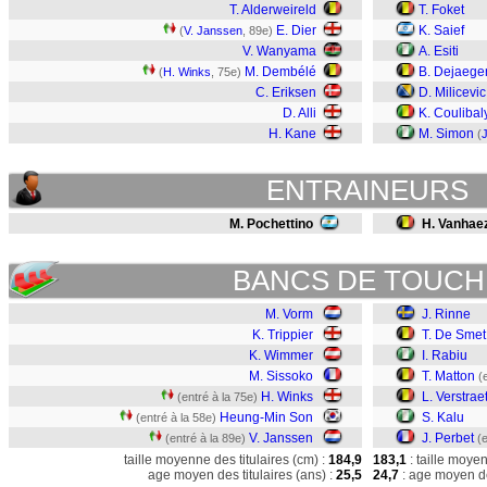
T. Alderweireld
T. Foket
E. Dier
K. Saief
(
V. Janssen
, 89e)
V. Wanyama
A. Esiti
M. Dembélé
B. Dejaege
(
H. Winks
, 75e)
C. Eriksen
D. Milicevic
D. Alli
K. Coulibal
H. Kane
M. Simon
(
J
ENTRAINEURS
M. Pochettino
H. Vanhae
BANCS DE TOUCH
M. Vorm
J. Rinne
K. Trippier
T. De Smet
K. Wimmer
I. Rabiu
M. Sissoko
T. Matton
(
H. Winks
L. Verstrae
(entré à la 75e)
Heung-Min Son
S. Kalu
(entré à la 58e)
V. Janssen
J. Perbet
(entré à la 89e)
(
taille moyenne des titulaires (cm) :
184,9
183,1
: taille moye
age moyen des titulaires (ans) :
25,5
24,7
: age moyen de