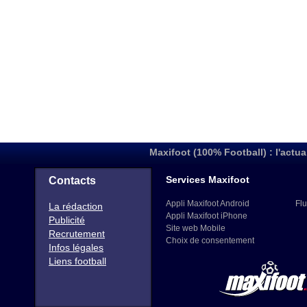
Maxifoot (100% Football) : l'actua
Services Maxifoot
Contacts
Appli Maxifoot Android
Flu
La rédaction
Appli Maxifoot iPhone
Publicité
Site web Mobile
Recrutement
Choix de consentement
Infos légales
Liens football