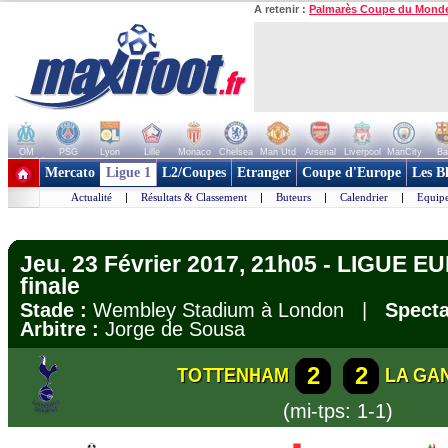
A retenir :
Palmarès Coupe du Mond
OM
PSG
Lyon
Lille
Monaco
Chelsea
Man Utd
Arsenal
Liverpool
ManCity
Ba
+ de clubs
Mercato
Ligue 1
L2/Coupes
Etranger
Coupe d'Europe
Les B
Actualité
|
Résultats & Classement
|
Buteurs
|
Calendrier
|
Equipe
Jeu. 23 Février 2017, 21h05 - LIGUE E
finale
Stade :
Wembley Stadium à London |
Specta
Arbitre :
Jorge de Sousa
2
2
TOTTENHAM
LA GA
(mi-tps: 1-1)