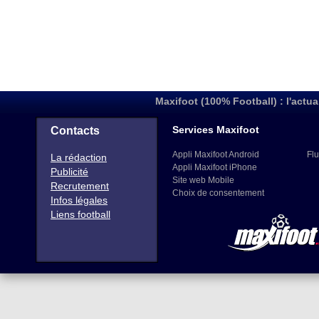
Maxifoot (100% Football) : l'actua
Services Maxifoot
Contacts
Appli Maxifoot Android
Flu
La rédaction
Appli Maxifoot iPhone
Publicité
Site web Mobile
Recrutement
Choix de consentement
Infos légales
Liens football