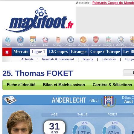
A retenir :
Palmarès Coupe du Mond
OM
PSG
Lyon
Lille
Monaco
Chelsea
Man Utd
Arsenal
Liverpool
ManCity
Ba
+ de clubs
Mercato
Ligue 1
L2/Coupes
Etranger
Coupe d'Europe
Les B
Actualité
|
Résultats & Classement
|
Buteurs
|
Calendrier
|
Equipe
25. Thomas FOKET
Fiche d'identité
Bilan et Matchs saison
Carrière & Sélections
Début Co
ANDERLECHT
(BEL)
Août
AGE
TAILLE
POIDS
31
20%
13%
ans
1,77 m
67 kg