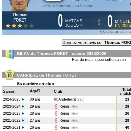
1
Né le 25 septembre 1994 à Brussel
0
0
Thomas
&
FOKET
MATCHS
MINUTE
JOUES
EN
2025
*
(
)
(*) Matchs officiels e
Donnez votre avis sur
Thomas FOK
BILAN de Thomas FOKET - saison
2025/2026
Pas de match joué cette saison
CARRIERE de Thomas FOKET
Sa carrière en club
Total
(*)
Age
Saison
Club
match
2024-2025
30 ans
Anderlecht
23
(BEL
)
2023-2024
29 ans
Reims
28
(FRA
)
2022-2023
28 ans
Reims
26
(FRA
)
2021-2022
27 ans
Reims
29
(FRA
)
2020-2021
26 ans
Reims
40
(FRA
)