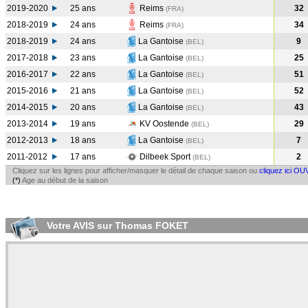
2019-2020
25 ans
Reims
32
(FRA
)
2018-2019
24 ans
Reims
34
(FRA
)
2018-2019
24 ans
La Gantoise
9
(BEL
)
2017-2018
23 ans
La Gantoise
25
(BEL
)
2016-2017
22 ans
La Gantoise
51
(BEL
)
2015-2016
21 ans
La Gantoise
52
(BEL
)
2014-2015
20 ans
La Gantoise
43
(BEL
)
2013-2014
19 ans
KV Oostende
29
(BEL
)
2012-2013
18 ans
La Gantoise
7
(BEL
)
2011-2012
17 ans
Dilbeek Sport
2
(BEL
)
Cliquez sur les lignes pour afficher/masquer le détail de chaque saison ou
cliquez ici OU
(*)
Age au début de la saison
Votre AVIS sur Thomas FOKET