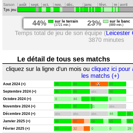
Saison
août
sept.
oct.
nov.
déc.
janv.
févr.
m
avril
Tps jeu:
44%
sur le terrain
23%
sur le banc
(1721 min.)
(889 min.)
Temps total de jeu de son équipe (
Leicester 
3870 minutes
Le détail de tous ses matchs
cliquez sur la ligne d'un mois ou
cliquez ici pour 
les matchs (+)
Aout 2024 (+)
90
90
90
90
Septembre 2024 (+)
90
90
abs.
90
Octobre 2024 (+)
0
44
90
0
Novembre 2024 (+)
90
90
11
abs.
Décembre 2024 (+)
abs.
abs.
abs.
44
65
Janvier 2025 (+)
90
60
66
65
90
Février 2025 (+)
90
32
0
0
29