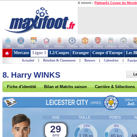
A retenir :
Palmarès Coupe du Mond
OM
PSG
Lyon
Lille
Monaco
Chelsea
Man Utd
Arsenal
Liverpool
ManCity
Ba
+ de clubs
Mercato
Ligue 1
L2/Coupes
Etranger
Coupe d'Europe
Les B
Actualité
|
Résultats & Classement
|
Buteurs
|
Calendrier
|
Equipe
8. Harry WINKS
Le
Fiche d'identité
Bilan et Matchs saison
Carrière & Sélections
Début Co
LEICESTER CITY
(ANG)
Juil.
AGE
TAILLE
POIDS
N
29
23%
6%
ans
1,78 m
65 kg
A