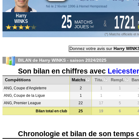
1
Né le 2 février 1996 à Hemel Hempstead
25
1721
Harry
&
WINKS
MATCHS
JOUES
*
(
)
(*) Matchs officiels e
Donnez votre avis sur
Harry WINK
BILAN de Harry WINKS - saison
2024/2025
Son bilan en chiffres avec
Leicester
Compétitions
Matchs
Titu.
Rempl.
Ban
?
?
?
ANG, Coupe d'Angleterre
2
1
1
-
ANG, Coupe de la Ligue
1
1
-
ANG, Premier League
22
17
5
Bilan total en club
25
19
6
Chronologie et bilan de son temps 