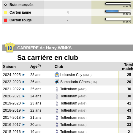
Buts marqués
-
max:9
Carton jaune
4
max:8
Carton rouge
-
max:0
CARRIERE de Harry WINKS
Sa carrière en club
Total
(*)
Age
Saison
Club
match
2024-2025
28 ans
Leicester City
25
(ANG)
2022-2023
26 ans
Sampdoria Gênes
20
(ITA
)
2021-2022
25 ans
Tottenham
30
(ANG
)
2020-2021
24 ans
Tottenham
30
(ANG
)
2019-2020
23 ans
Tottenham
41
(ANG
)
2018-2019
22 ans
Tottenham
43
(ANG
)
2017-2018
21 ans
Tottenham
25
(ANG
)
2016-2017
20 ans
Tottenham
33
(ANG
)
2015-2016
19 ans
Tottenham
2
(ANG
)