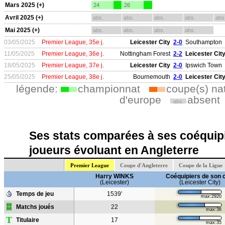
Mars 2025 (+)
24
26
Avril 2025 (+)
abs.
abs.
abs.
abs.
abs
Mai 2025 (+)
abs.
abs.
abs.
abs.
03/05/2025
Premier League, 35e j.
Leicester City
2-0
Southampton
11/05/2025
Premier League, 36e j.
Nottingham Forest
2-2
Leicester Cit
18/05/2025
Premier League, 37e j.
Leicester City
2-0
Ipswich Town
25/05/2025
Premier League, 38e j.
Bournemouth
2-0
Leicester Cit
légende:
championnat
coupe(s) na
d'europe
absent
abs.
Ses stats comparées à ses coéquipi
joueurs évoluant en Angleterre
Premier League
Coupe d'Angleterre
Coupe de la Ligue
Harry WINKS
Coéquipiers de son 
(Leicester)
(Leicester City)
Temps de jeu
1539'
max:2920
Matchs joués
22
max:36
T
Titulaire
17
max:35