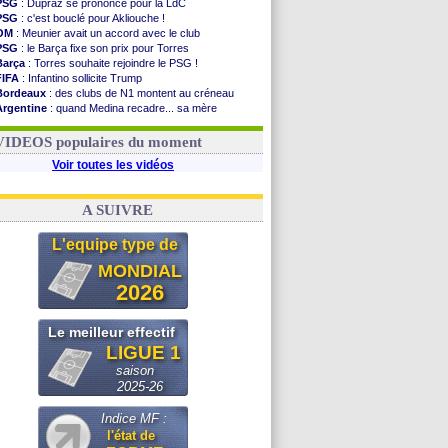
PSG
: Dupraz se prononce pour la LdC
PSG
: c'est bouclé pour Akliouche !
OM
: Meunier avait un accord avec le club
PSG
: le Barça fixe son prix pour Torres
Barça
: Torres souhaite rejoindre le PSG !
FIFA
: Infantino sollicite Trump
Bordeaux
: des clubs de N1 montent au créneau
Argentine
: quand Medina recadre... sa mère
Real
: le démenti de Leipzig pour Diomandé
OM
: Paixão attire un 2e club anglais
VIDEOS populaires du moment
Voir toutes les vidéos
A SUIVRE
L'equipe type de
MONDIAL
2026
Le meilleur effectif
LIGUE 1
saison
2025-26
Indice MF :
l'état de