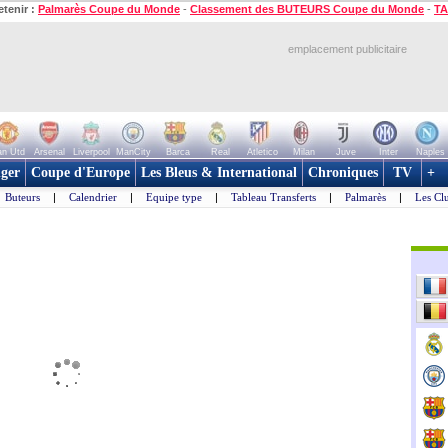
etenir :
Palmarès Coupe du Monde
-
Classement des BUTEURS Coupe du Monde
-
TA
emplacement publicitaire
n Utd
Arsenal
Liverpool
ManCity
Barca
Real
Atletico
Milan
Juve
Inter
Naples
ger
Coupe d'Europe
Les Bleus & International
Chroniques
TV
+
Buteurs
|
Calendrier
|
Equipe type
|
Tableau Transferts
|
Palmarès
|
Les Cl