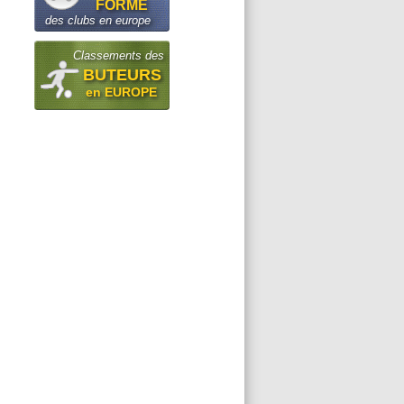
FORME
des clubs en europe
Classements des
BUTEURS
en EUROPE