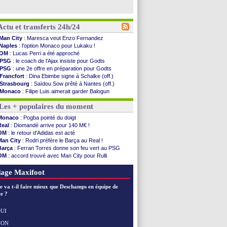
Actu et transferts 24h/24
Man City
: Maresca veut Enzo Fernandez
Naples
: l'option Monaco pour Lukaku !
OM
: Lucas Perri a été approché
PSG
: le coach de l'Ajax insiste pour Godts
PSG
: une 2e offre en préparation pour Godts
Francfort
: Dina Ebimbe signe à Schalke (off.)
Strasbourg
: Saïdou Sow prêté à Nantes (off.)
Monaco
: Filipe Luis aimerait garder Balogun
Dortmund
: Newcastle est prévenu pour Nmecha
Les + populaires du moment
Barça
: première offre à 45 M€ pour Rodri ?
Argentine
: le soutien très appuyé à Infantino
Monaco
: Pogba pointé du doigt
Tottenham
: Van de Ven va prolonger
Real
: Diomandé arrive pour 140 M€ !
Barça
: l'agent de Rodri confirme !
OM
: le retour d'Adidas est acté
FIFA
: la CAF soutient Infantino
Man City
: Rodri préfère le Barça au Real !
CdM 2030
: Rubiales charge Infantino et ...
Barça
: Ferran Torres donne son feu vert au PSG
Rennes
: Embolo a des pistes alléchantes
OM
: accord trouvé avec Man City pour Rulli
Côte d'Ivoire
: Renard affiche ses ambitions
PSG
: l'étonnante rumeur Gusto
Rennes
: Haise confirme pour Aït Boudlal
OM
: le club prêt à libérer Kondogbia ?
age Maxifoot
Man City
: Trafford à Leeds pour 47 M€ (off...
Man Utd
: Zirkzee vers la Juventus ?
e va t-il faire mieux que Deschamps en équipe de
Amical
: Monaco s'impose contre Getafe
e ?
Nantes
: Der Zakarian et sa relation avec Kita
OM
: le club prêt à libérer Kondogbia ?
UI
Monaco
: le message touchant d'Akliouche
NON
Voir les brèves précédentes