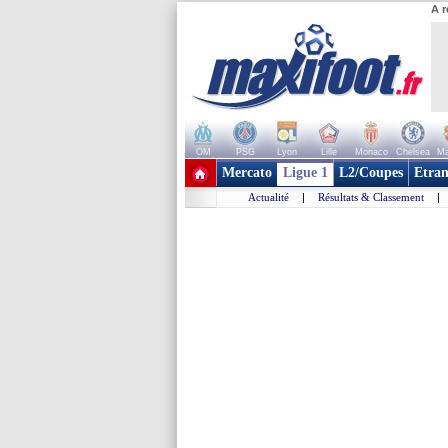
A r
OM
PSG
Lyon
Lille
Monaco
Chelsea
Ma
+ de clubs
Mercato
Ligue 1
L2/Coupes
Etran
Actualité
|
Résultats & Classement
|