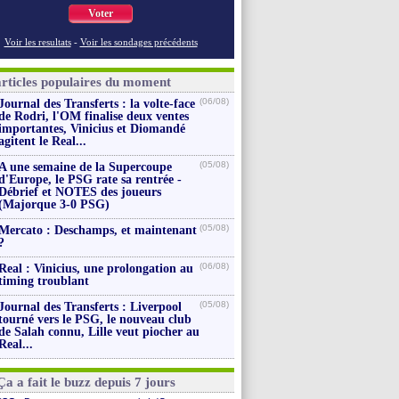
Voter
Voir les resultats
-
Voir les sondages précédents
articles populaires du moment
(06/08)
Journal des Transferts : la volte-face
de Rodri, l'OM finalise deux ventes
importantes, Vinicius et Diomandé
agitent le Real...
(05/08)
A une semaine de la Supercoupe
d'Europe, le PSG rate sa rentrée -
Débrief et NOTES des joueurs
(Majorque 3-0 PSG)
(05/08)
Mercato : Deschamps, et maintenant
?
(06/08)
Real : Vinicius, une prolongation au
timing troublant
(05/08)
Journal des Transferts : Liverpool
tourné vers le PSG, le nouveau club
de Salah connu, Lille veut piocher au
Real...
Ça a fait le buzz depuis 7 jours