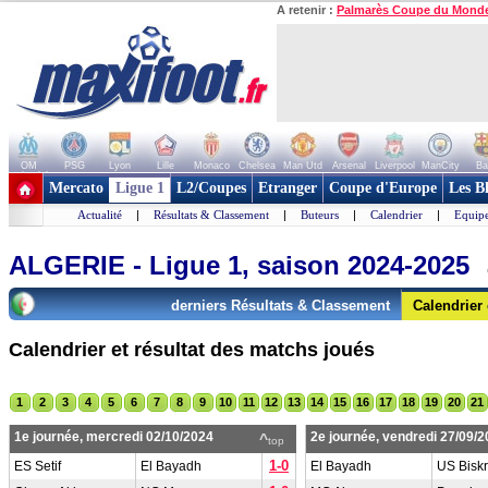
A retenir :
Palmarès Coupe du Mond
OM
PSG
Lyon
Lille
Monaco
Chelsea
Man Utd
Arsenal
Liverpool
ManCity
Ba
+ de clubs
Mercato
Ligue 1
L2/Coupes
Etranger
Coupe d'Europe
Les B
Actualité
|
Résultats & Classement
|
Buteurs
|
Calendrier
|
Equipe
ALGERIE - Ligue 1, saison 2024-2025
derniers Résultats & Classement
Calendrier
Calendrier et résultat des matchs joués
1
2
3
4
5
6
7
8
9
10
11
12
13
14
15
16
17
18
19
20
21
1e journée, mercredi 02/10/2024
2e journée, vendredi 27/09/
^
top
1-0
ES Setif
El Bayadh
El Bayadh
US Bisk