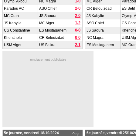
1-0
Olymp. Akbou
NC Magra
MC Alger
Paradou
2-0
Paradou AC
ASO Chlef
CR Belouizdad
ES Setif
2-0
MC Oran
JS Saoura
JS Kabylie
Olymp. 
1-2
JS Kabylie
MC Alger
ASO Chlef
CS Cons
0-0
CS Constantine
ES Mostaganem
JS Saoura
Khenche
0-0
Khenchela
CR Belouizdad
NC Magra
USM Alg
2-1
USM Alger
US Biskra
ES Mostaganem
MC Ora
emplacement publicitaire
5e journée, vendredi 18/10/2024
6e journée, vendredi 25/10/
^
top