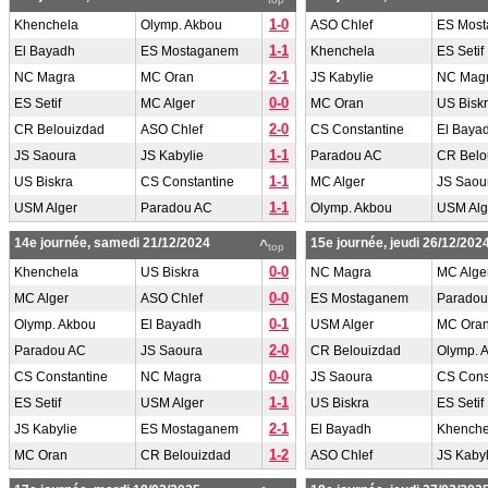
1-0
Khenchela
Olymp. Akbou
ASO Chlef
ES Mos
1-1
El Bayadh
ES Mostaganem
Khenchela
ES Setif
2-1
NC Magra
MC Oran
JS Kabylie
NC Mag
0-0
ES Setif
MC Alger
MC Oran
US Bisk
2-0
CR Belouizdad
ASO Chlef
CS Constantine
El Baya
1-1
JS Saoura
JS Kabylie
Paradou AC
CR Belo
1-1
US Biskra
CS Constantine
MC Alger
JS Saou
1-1
USM Alger
Paradou AC
Olymp. Akbou
USM Alg
14e journée, samedi 21/12/2024
15e journée, jeudi 26/12/202
^
top
0-0
Khenchela
US Biskra
NC Magra
MC Alge
0-0
MC Alger
ASO Chlef
ES Mostaganem
Paradou
0-1
Olymp. Akbou
El Bayadh
USM Alger
MC Ora
2-0
Paradou AC
JS Saoura
CR Belouizdad
Olymp. 
0-0
CS Constantine
NC Magra
JS Saoura
CS Cons
1-1
ES Setif
USM Alger
US Biskra
ES Setif
2-1
JS Kabylie
ES Mostaganem
El Bayadh
Khenche
1-2
MC Oran
CR Belouizdad
ASO Chlef
JS Kabyl