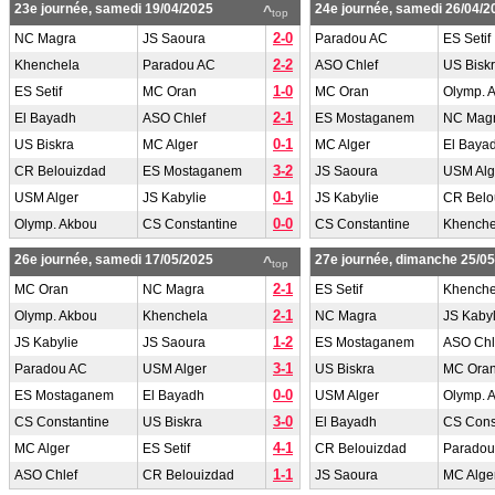
23e journée, samedi 19/04/2025
24e journée, samedi 26/04/2
^
top
2-0
NC Magra
JS Saoura
Paradou AC
ES Setif
2-2
Khenchela
Paradou AC
ASO Chlef
US Bisk
1-0
ES Setif
MC Oran
MC Oran
Olymp. 
2-1
El Bayadh
ASO Chlef
ES Mostaganem
NC Mag
0-1
US Biskra
MC Alger
MC Alger
El Baya
3-2
CR Belouizdad
ES Mostaganem
JS Saoura
USM Alg
0-1
USM Alger
JS Kabylie
JS Kabylie
CR Belo
0-0
Olymp. Akbou
CS Constantine
CS Constantine
Khenche
26e journée, samedi 17/05/2025
27e journée, dimanche 25/0
^
top
2-1
MC Oran
NC Magra
ES Setif
Khenche
2-1
Olymp. Akbou
Khenchela
NC Magra
JS Kabyl
1-2
JS Kabylie
JS Saoura
ES Mostaganem
ASO Chl
3-1
Paradou AC
USM Alger
US Biskra
MC Ora
0-0
ES Mostaganem
El Bayadh
USM Alger
Olymp. 
3-0
CS Constantine
US Biskra
El Bayadh
CS Cons
4-1
MC Alger
ES Setif
CR Belouizdad
Paradou
1-1
ASO Chlef
CR Belouizdad
JS Saoura
MC Alge