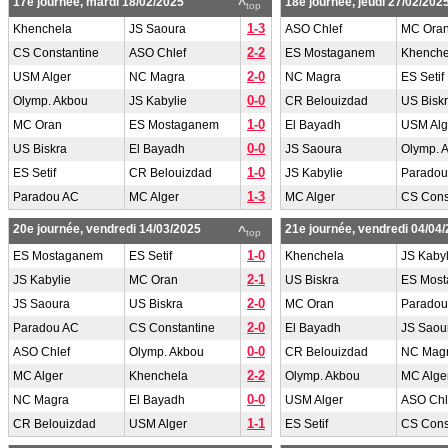
17e journée, mardi 18/02/2025
18e journée, jeudi 27/02/202
^
top
1-3
Khenchela
JS Saoura
ASO Chlef
MC Ora
2-2
CS Constantine
ASO Chlef
ES Mostaganem
Khenche
2-0
USM Alger
NC Magra
NC Magra
ES Setif
0-0
Olymp. Akbou
JS Kabylie
CR Belouizdad
US Bisk
1-0
MC Oran
ES Mostaganem
El Bayadh
USM Alg
0-0
US Biskra
El Bayadh
JS Saoura
Olymp. 
1-0
ES Setif
CR Belouizdad
JS Kabylie
Paradou
1-3
Paradou AC
MC Alger
MC Alger
CS Cons
20e journée, vendredi 14/03/2025
21e journée, vendredi 04/04
^
top
1-0
ES Mostaganem
ES Setif
Khenchela
JS Kabyl
2-1
JS Kabylie
MC Oran
US Biskra
ES Mos
2-0
JS Saoura
US Biskra
MC Oran
Paradou
2-0
Paradou AC
CS Constantine
El Bayadh
JS Saou
0-0
ASO Chlef
Olymp. Akbou
CR Belouizdad
NC Mag
2-2
MC Alger
Khenchela
Olymp. Akbou
MC Alge
0-0
NC Magra
El Bayadh
USM Alger
ASO Chl
1-1
CR Belouizdad
USM Alger
ES Setif
CS Cons