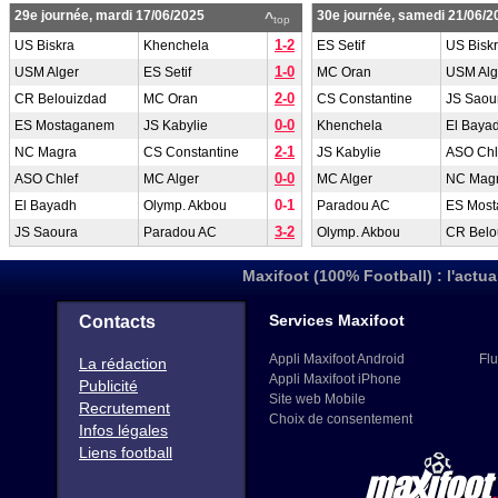
29e journée, mardi 17/06/2025
30e journée, samedi 21/06/2
^
top
1-2
US Biskra
Khenchela
ES Setif
US Bisk
1-0
USM Alger
ES Setif
MC Oran
USM Alg
2-0
CR Belouizdad
MC Oran
CS Constantine
JS Saou
0-0
ES Mostaganem
JS Kabylie
Khenchela
El Baya
2-1
NC Magra
CS Constantine
JS Kabylie
ASO Chl
0-0
ASO Chlef
MC Alger
MC Alger
NC Mag
0-1
El Bayadh
Olymp. Akbou
Paradou AC
ES Mos
3-2
JS Saoura
Paradou AC
Olymp. Akbou
CR Belo
Maxifoot (100% Football) : l'actua
Services Maxifoot
Contacts
Appli Maxifoot Android
Flu
La rédaction
Appli Maxifoot iPhone
Publicité
Site web Mobile
Recrutement
Choix de consentement
Infos légales
Liens football