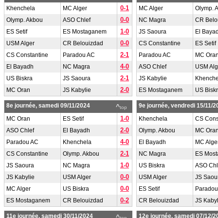
0-1
Khenchela
MC Alger
MC Alger
Olymp. 
0-0
Olymp. Akbou
ASO Chlef
NC Magra
CR Belo
1-0
ES Setif
ES Mostaganem
JS Saoura
El Baya
0-0
USM Alger
CR Belouizdad
CS Constantine
ES Setif
2-1
CS Constantine
Paradou AC
Paradou AC
MC Ora
4-0
El Bayadh
NC Magra
ASO Chlef
USM Alg
2-1
US Biskra
JS Saoura
JS Kabylie
Khenche
2-0
MC Oran
JS Kabylie
ES Mostaganem
US Bisk
8e journée, samedi 09/11/2024
9e journée, vendredi 15/11/2
^
top
1-0
MC Oran
ES Setif
Khenchela
CS Cons
2-0
ASO Chlef
El Bayadh
Olymp. Akbou
MC Ora
4-0
Paradou AC
Khenchela
El Bayadh
MC Alge
2-1
CS Constantine
Olymp. Akbou
NC Magra
ES Mos
1-0
JS Saoura
NC Magra
US Biskra
ASO Chl
0-0
JS Kabylie
USM Alger
USM Alger
JS Saou
0-0
MC Alger
US Biskra
ES Setif
Paradou
0-2
ES Mostaganem
CR Belouizdad
CR Belouizdad
JS Kabyl
11e journée, samedi 30/11/2024
12e journée, samedi 07/12/2
^
top