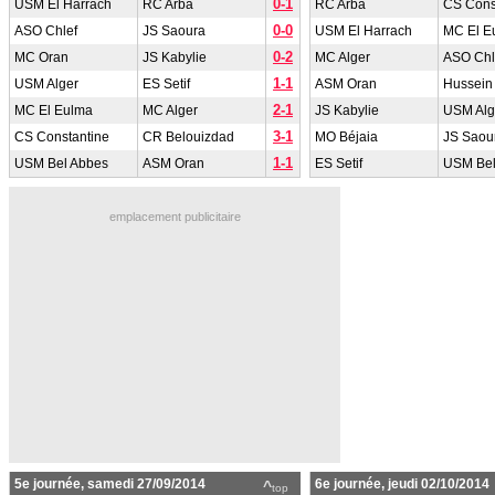
0-1
USM El Harrach
RC Arba
RC Arba
CS Cons
0-0
ASO Chlef
JS Saoura
USM El Harrach
MC El E
0-2
MC Oran
JS Kabylie
MC Alger
ASO Chl
1-1
USM Alger
ES Setif
ASM Oran
Hussein
2-1
MC El Eulma
MC Alger
JS Kabylie
USM Alg
3-1
CS Constantine
CR Belouizdad
MO Béjaia
JS Saou
1-1
USM Bel Abbes
ASM Oran
ES Setif
USM Bel
emplacement publicitaire
5e journée, samedi 27/09/2014
6e journée, jeudi 02/10/2014
^
top