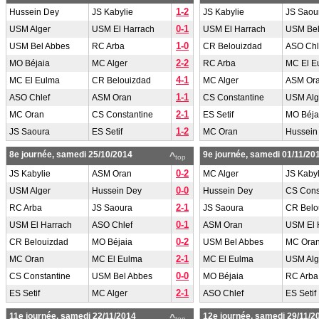
1-2
Hussein Dey
JS Kabylie
JS Kabylie
JS Saou
0-1
USM Alger
USM El Harrach
USM El Harrach
USM Bel
1-0
USM Bel Abbes
RC Arba
CR Belouizdad
ASO Chl
2-2
MO Béjaia
MC Alger
RC Arba
MC El E
4-1
MC El Eulma
CR Belouizdad
MC Alger
ASM Or
1-1
ASO Chlef
ASM Oran
CS Constantine
USM Alg
2-1
MC Oran
CS Constantine
ES Setif
MO Béja
1-2
JS Saoura
ES Setif
MC Oran
Hussein
8e journée, samedi 25/10/2014
9e journée, samedi 01/11/20
^
top
0-2
JS Kabylie
ASM Oran
MC Alger
JS Kabyl
0-0
USM Alger
Hussein Dey
Hussein Dey
CS Cons
2-1
RC Arba
JS Saoura
JS Saoura
CR Belo
0-1
USM El Harrach
ASO Chlef
ASM Oran
USM El 
0-2
CR Belouizdad
MO Béjaia
USM Bel Abbes
MC Ora
2-1
MC Oran
MC El Eulma
MC El Eulma
USM Alg
0-0
CS Constantine
USM Bel Abbes
MO Béjaia
RC Arba
2-1
ES Setif
MC Alger
ASO Chlef
ES Setif
11e journée, samedi 22/11/2014
12e journée, samedi 29/11/2
^
top