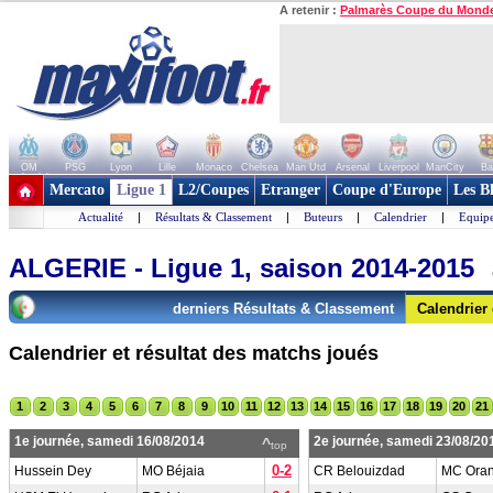
A retenir :
Palmarès Coupe du Mond
OM
PSG
Lyon
Lille
Monaco
Chelsea
Man Utd
Arsenal
Liverpool
ManCity
Ba
+ de clubs
Mercato
Ligue 1
L2/Coupes
Etranger
Coupe d'Europe
Les B
Actualité
|
Résultats & Classement
|
Buteurs
|
Calendrier
|
Equipe
ALGERIE - Ligue 1, saison 2014-2015
derniers Résultats & Classement
Calendrier
Calendrier et résultat des matchs joués
1
2
3
4
5
6
7
8
9
10
11
12
13
14
15
16
17
18
19
20
21
1e journée, samedi 16/08/2014
2e journée, samedi 23/08/20
^
top
0-2
Hussein Dey
MO Béjaia
CR Belouizdad
MC Ora