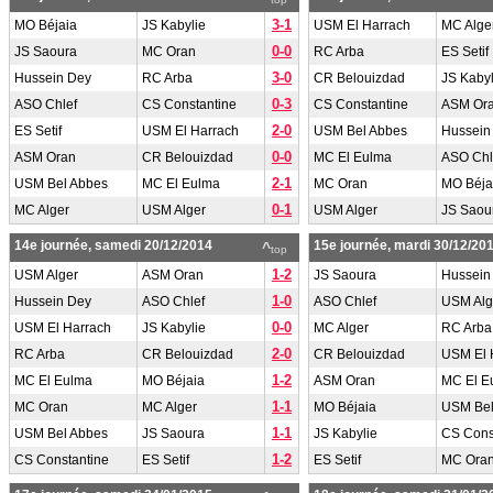
3-1
MO Béjaia
JS Kabylie
USM El Harrach
MC Alge
0-0
JS Saoura
MC Oran
RC Arba
ES Setif
3-0
Hussein Dey
RC Arba
CR Belouizdad
JS Kabyl
0-3
ASO Chlef
CS Constantine
CS Constantine
ASM Or
2-0
ES Setif
USM El Harrach
USM Bel Abbes
Hussein
0-0
ASM Oran
CR Belouizdad
MC El Eulma
ASO Chl
2-1
USM Bel Abbes
MC El Eulma
MC Oran
MO Béja
0-1
MC Alger
USM Alger
USM Alger
JS Saou
14e journée, samedi 20/12/2014
15e journée, mardi 30/12/20
^
top
1-2
USM Alger
ASM Oran
JS Saoura
Hussein
1-0
Hussein Dey
ASO Chlef
ASO Chlef
USM Alg
0-0
USM El Harrach
JS Kabylie
MC Alger
RC Arba
2-0
RC Arba
CR Belouizdad
CR Belouizdad
USM El 
1-2
MC El Eulma
MO Béjaia
ASM Oran
MC El E
1-1
MC Oran
MC Alger
MO Béjaia
USM Bel
1-1
USM Bel Abbes
JS Saoura
JS Kabylie
CS Cons
1-2
CS Constantine
ES Setif
ES Setif
MC Ora