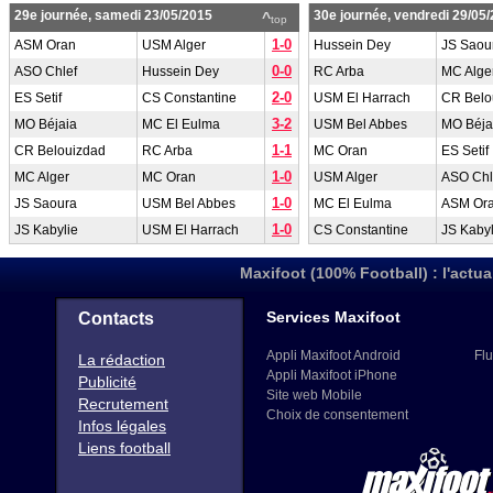
29e journée, samedi 23/05/2015
30e journée, vendredi 29/05
^
top
1-0
ASM Oran
USM Alger
Hussein Dey
JS Saou
0-0
ASO Chlef
Hussein Dey
RC Arba
MC Alge
2-0
ES Setif
CS Constantine
USM El Harrach
CR Belo
3-2
MO Béjaia
MC El Eulma
USM Bel Abbes
MO Béja
1-1
CR Belouizdad
RC Arba
MC Oran
ES Setif
1-0
MC Alger
MC Oran
USM Alger
ASO Chl
1-0
JS Saoura
USM Bel Abbes
MC El Eulma
ASM Or
1-0
JS Kabylie
USM El Harrach
CS Constantine
JS Kabyl
Maxifoot (100% Football) : l'actua
Services Maxifoot
Contacts
Appli Maxifoot Android
Flu
La rédaction
Appli Maxifoot iPhone
Publicité
Site web Mobile
Recrutement
Choix de consentement
Infos légales
Liens football