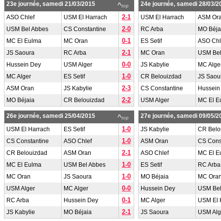
23e journée, samedi 21/03/2015
24e journée, samedi 28/03/2
^
top
2-1
ASO Chlef
USM El Harrach
USM El Harrach
ASM Or
2-0
USM Bel Abbes
CS Constantine
RC Arba
MO Béja
0-1
MC El Eulma
MC Oran
ES Setif
ASO Chl
2-1
JS Saoura
RC Arba
MC Oran
USM Bel
0-0
Hussein Dey
USM Alger
JS Kabylie
MC Alge
1-0
MC Alger
ES Setif
CR Belouizdad
JS Saou
2-3
ASM Oran
JS Kabylie
CS Constantine
Hussein
2-2
MO Béjaia
CR Belouizdad
USM Alger
MC El E
26e journée, samedi 25/04/2015
27e journée, samedi 09/05/2
^
top
1-0
USM El Harrach
ES Setif
JS Kabylie
CR Belo
1-0
CS Constantine
ASO Chlef
ASM Oran
CS Cons
2-1
CR Belouizdad
ASM Oran
ASO Chlef
MC El E
1-0
MC El Eulma
USM Bel Abbes
ES Setif
RC Arba
1-0
MC Oran
JS Saoura
MO Béjaia
MC Ora
0-0
USM Alger
MC Alger
Hussein Dey
USM Bel
0-1
RC Arba
Hussein Dey
MC Alger
USM El 
2-1
JS Kabylie
MO Béjaia
JS Saoura
USM Alg