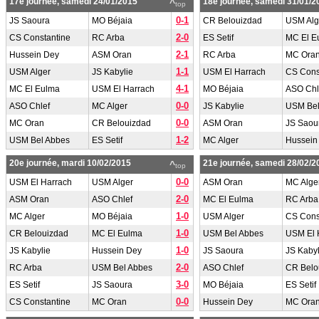
17e journée, samedi 24/01/2015
18e journée, samedi 31/01/2
^
top
0-1
JS Saoura
MO Béjaia
CR Belouizdad
USM Alg
2-0
CS Constantine
RC Arba
ES Setif
MC El E
2-1
Hussein Dey
ASM Oran
RC Arba
MC Ora
1-1
USM Alger
JS Kabylie
USM El Harrach
CS Cons
4-1
MC El Eulma
USM El Harrach
MO Béjaia
ASO Chl
0-0
ASO Chlef
MC Alger
JS Kabylie
USM Bel
0-0
MC Oran
CR Belouizdad
ASM Oran
JS Saou
1-2
USM Bel Abbes
ES Setif
MC Alger
Hussein
20e journée, mardi 10/02/2015
21e journée, samedi 28/02/2
^
top
0-0
USM El Harrach
USM Alger
ASM Oran
MC Alge
2-0
ASM Oran
ASO Chlef
MC El Eulma
RC Arba
1-0
MC Alger
MO Béjaia
USM Alger
CS Cons
1-0
CR Belouizdad
MC El Eulma
USM Bel Abbes
USM El 
1-0
JS Kabylie
Hussein Dey
JS Saoura
JS Kabyl
2-0
RC Arba
USM Bel Abbes
ASO Chlef
CR Belo
3-0
ES Setif
JS Saoura
MO Béjaia
ES Setif
0-0
CS Constantine
MC Oran
Hussein Dey
MC Ora