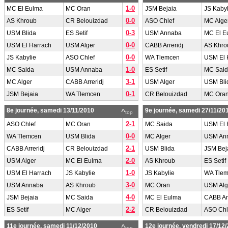
1-0
MC El Eulma
MC Oran
JSM Bejaia
JS Kabyl
0-0
AS Khroub
CR Belouizdad
ASO Chlef
MC Alge
0-3
USM Blida
ES Setif
USM Annaba
MC El E
0-0
USM El Harrach
USM Alger
CABB Arreridj
AS Khro
0-0
JS Kabylie
ASO Chlef
WA Tlemcen
USM El 
1-0
MC Saida
USM Annaba
ES Setif
MC Sai
3-1
MC Alger
CABB Arreridj
USM Alger
USM Bli
0-1
JSM Bejaia
WA Tlemcen
CR Belouizdad
MC Ora
8e journée, samedi 13/11/2010
9e journée, samedi 27/11/20
^
top
2-1
ASO Chlef
MC Oran
MC Saida
USM El 
0-0
WA Tlemcen
USM Blida
MC Alger
USM An
2-1
CABB Arreridj
CR Belouizdad
USM Blida
JSM Bej
2-0
USM Alger
MC El Eulma
AS Khroub
ES Setif
1-0
USM El Harrach
JS Kabylie
JS Kabylie
WA Tle
3-0
USM Annaba
AS Khroub
MC Oran
USM Alg
4-0
JSM Bejaia
MC Saida
MC El Eulma
CABB Arr
2-2
ES Setif
MC Alger
CR Belouizdad
ASO Chl
11e journée, samedi 11/12/2010
12e journée, vendredi 17/12
^
top