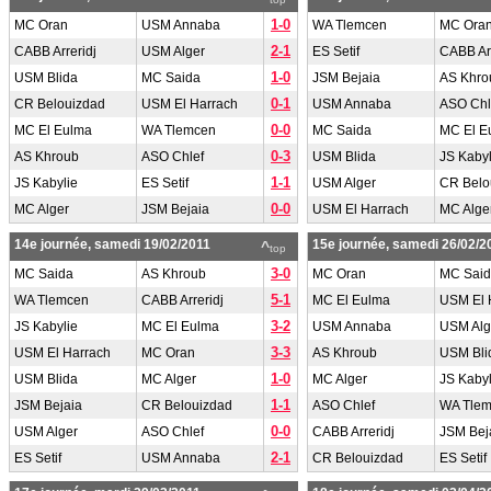
1-0
MC Oran
USM Annaba
WA Tlemcen
MC Ora
2-1
CABB Arreridj
USM Alger
ES Setif
CABB Arr
1-0
USM Blida
MC Saida
JSM Bejaia
AS Khro
0-1
CR Belouizdad
USM El Harrach
USM Annaba
ASO Chl
0-0
MC El Eulma
WA Tlemcen
MC Saida
MC El E
0-3
AS Khroub
ASO Chlef
USM Blida
JS Kabyl
1-1
JS Kabylie
ES Setif
USM Alger
CR Belo
0-0
MC Alger
JSM Bejaia
USM El Harrach
MC Alge
14e journée, samedi 19/02/2011
15e journée, samedi 26/02/2
^
top
3-0
MC Saida
AS Khroub
MC Oran
MC Sai
5-1
WA Tlemcen
CABB Arreridj
MC El Eulma
USM El 
3-2
JS Kabylie
MC El Eulma
USM Annaba
USM Alg
3-3
USM El Harrach
MC Oran
AS Khroub
USM Bli
1-0
USM Blida
MC Alger
MC Alger
JS Kabyl
1-1
JSM Bejaia
CR Belouizdad
ASO Chlef
WA Tle
0-0
USM Alger
ASO Chlef
CABB Arreridj
JSM Bej
2-1
ES Setif
USM Annaba
CR Belouizdad
ES Setif