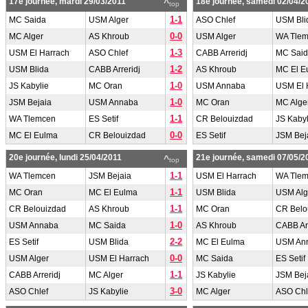
17e journée, mardi 29/03/2011
18e journée, samedi 02/04/2
^
top
1-1
MC Saida
USM Alger
ASO Chlef
USM Bli
0-0
MC Alger
AS Khroub
USM Alger
WA Tle
1-3
USM El Harrach
ASO Chlef
CABB Arreridj
MC Sai
1-2
USM Blida
CABB Arreridj
AS Khroub
MC El E
1-0
JS Kabylie
MC Oran
USM Annaba
USM El 
1-0
JSM Bejaia
USM Annaba
MC Oran
MC Alge
1-1
WA Tlemcen
ES Setif
CR Belouizdad
JS Kabyl
0-0
MC El Eulma
CR Belouizdad
ES Setif
JSM Bej
20e journée, lundi 25/04/2011
21e journée, samedi 07/05/2
^
top
1-1
WA Tlemcen
JSM Bejaia
USM El Harrach
WA Tle
1-1
MC Oran
MC El Eulma
USM Blida
USM Alg
1-1
CR Belouizdad
AS Khroub
MC Oran
CR Belo
1-0
USM Annaba
MC Saida
AS Khroub
CABB Arr
2-2
ES Setif
USM Blida
MC El Eulma
USM An
0-0
USM Alger
USM El Harrach
MC Saida
ES Setif
1-1
CABB Arreridj
MC Alger
JS Kabylie
JSM Bej
3-0
ASO Chlef
JS Kabylie
MC Alger
ASO Chl