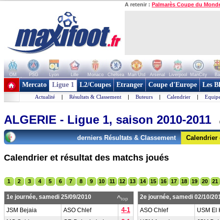
A retenir :
Palmarès Coupe du Mond
OM
PSG
Lyon
Lille
Monaco
Chelsea
Man Utd
Arsenal
Liverpool
ManCity
Ba
+ de clubs
Mercato
Ligue 1
L2/Coupes
Etranger
Coupe d'Europe
Les B
Actualité
|
Résultats & Classement
|
Buteurs
|
Calendrier
|
Equipe
ALGERIE - Ligue 1, saison 2010-2011
derniers Résultats & Classement
Calendrier
Calendrier et résultat des matchs joués
1
2
3
4
5
6
7
8
9
10
11
12
13
14
15
16
17
18
19
20
21
1e journée, samedi 25/09/2010
2e journée, samedi 02/10/20
^
top
4-1
JSM Bejaia
ASO Chlef
ASO Chlef
USM El 