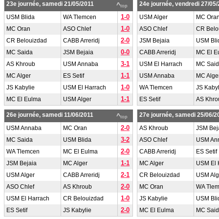
23e journée, samedi 21/05/2011
24e journée, vendredi 27/05
^
top
1-0
USM Blida
WA Tlemcen
USM Alger
MC Ora
1-0
MC Oran
ASO Chlef
ASO Chlef
CR Belo
2-0
CR Belouizdad
CABB Arreridj
JSM Bejaia
USM Bli
0-0
MC Saida
JSM Bejaia
CABB Arreridj
MC El E
3-1
AS Khroub
USM Annaba
USM El Harrach
MC Sai
1-1
MC Alger
ES Setif
USM Annaba
MC Alge
1-0
JS Kabylie
USM El Harrach
WA Tlemcen
JS Kabyl
1-1
MC El Eulma
USM Alger
ES Setif
AS Khro
26e journée, samedi 11/06/2011
27e journée, samedi 25/06/2
^
top
2-0
USM Annaba
MC Oran
AS Khroub
JSM Bej
3-2
MC Saida
USM Blida
ASO Chlef
USM An
2-0
WA Tlemcen
MC El Eulma
CABB Arreridj
ES Setif
1-1
JSM Bejaia
MC Alger
MC Alger
USM El 
2-1
USM Alger
CABB Arreridj
CR Belouizdad
USM Alg
2-0
ASO Chlef
AS Khroub
MC Oran
WA Tle
1-0
USM El Harrach
CR Belouizdad
JS Kabylie
USM Bli
2-0
ES Setif
JS Kabylie
MC El Eulma
MC Sai