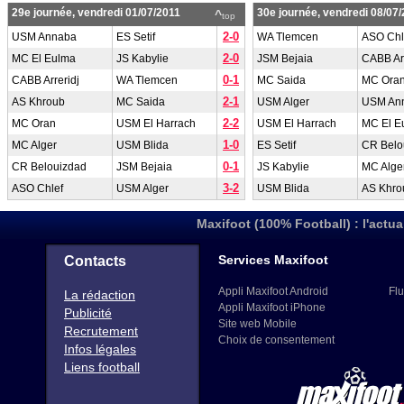
29e journée, vendredi 01/07/2011
30e journée, vendredi 08/07
^
top
2-0
USM Annaba
ES Setif
WA Tlemcen
ASO Chl
2-0
MC El Eulma
JS Kabylie
JSM Bejaia
CABB Arr
0-1
CABB Arreridj
WA Tlemcen
MC Saida
MC Ora
2-1
AS Khroub
MC Saida
USM Alger
USM An
2-2
MC Oran
USM El Harrach
USM El Harrach
MC El E
1-0
MC Alger
USM Blida
ES Setif
CR Belo
0-1
CR Belouizdad
JSM Bejaia
JS Kabylie
MC Alge
3-2
ASO Chlef
USM Alger
USM Blida
AS Khro
Maxifoot (100% Football) : l'actua
Services Maxifoot
Contacts
Appli Maxifoot Android
Flu
La rédaction
Appli Maxifoot iPhone
Publicité
Site web Mobile
Recrutement
Choix de consentement
Infos légales
Liens football