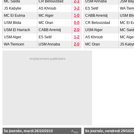
2-1
MC Saida
CR Belouizdad
USM Annaba
JSM Bej
3-2
JS Kabylie
AS Khroub
ES Setif
WA Tle
1-0
MC El Eulma
MC Alger
CABB Arreridj
USM Bli
0-0
USM Blida
MC Oran
CR Belouizdad
MC El E
2-0
USM El Harrach
CABB Arreridj
USM Alger
MC Sai
1-2
USM Alger
ES Setif
AS Khroub
MC Alge
2-0
WA Tlemcen
USM Annaba
MC Oran
JS Kabyl
emplacement publicitaire
5e journée, mardi 26/10/2010
6e journée, vendredi 29/10/
^
top