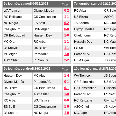
6e journée, samedi 04/12/2021
7e journée, samedi 11/12/20
^
top
0-2
WA Tlemcen
Olymp. Médéa
RC Arba
CR Belo
1-1
RC Relizane
CS Constantine
US Biskra
ASO Chl
0-2
NC Magra
ES Setif
JS Saoura
MC Ora
0-0
Chelghoum
USM Alger
Olymp. Médéa
MC Alge
1-0
CR Belouizdad
Hussein Dey
Chelghoum
RC Reli
1-1
MC Oran
RC Arba
Hussein Dey
NC Mag
1-1
JS Kabylie
US Biskra
ES Setif
WA Tle
1-0
MC Alger
Paradou AC
Paradou AC
CS Cons
2-2
ASO Chlef
JS Saoura
USM Alger
JS Kaby
9e journée, vendredi 24/12/2021
10e journée, mardi 28/12/20
^
top
1-4
Hussein Dey
MC Alger
WA Tlemcen
JS Saou
0-1
Olymp. Médéa
Paradou AC
CR Belouizdad
USM Alg
0-1
US Biskra
CR Belouizdad
CS Constantine
Hussein
1-0
Chelghoum
ASO Chlef
Paradou AC
ES Setif
0-0
RC Arba
WA Tlemcen
RC Relizane
Olymp.
1-0
ES Setif
CS Constantine
ASO Chlef
JS Kaby
1-0
JS Saoura
NC Magra
MC Alger
RC Arba