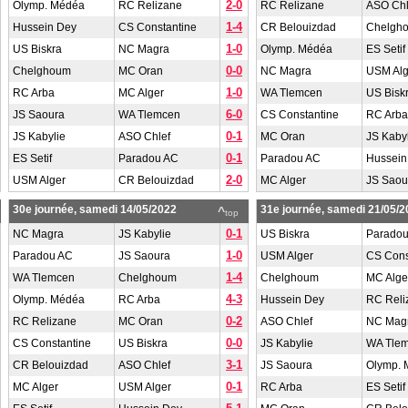
2-0
Olymp. Médéa
RC Relizane
RC Relizane
ASO Chl
1-4
Hussein Dey
CS Constantine
CR Belouizdad
Chelgh
1-0
US Biskra
NC Magra
Olymp. Médéa
ES Setif
0-0
Chelghoum
MC Oran
NC Magra
USM Alg
1-0
RC Arba
MC Alger
WA Tlemcen
US Bisk
6-0
JS Saoura
WA Tlemcen
CS Constantine
RC Arba
0-1
JS Kabylie
ASO Chlef
MC Oran
JS Kaby
0-1
ES Setif
Paradou AC
Paradou AC
Hussein
2-0
USM Alger
CR Belouizdad
MC Alger
JS Saou
30e journée, samedi 14/05/2022
31e journée, samedi 21/05/2
^
top
0-1
NC Magra
JS Kabylie
US Biskra
Parado
1-0
Paradou AC
JS Saoura
USM Alger
CS Cons
1-4
WA Tlemcen
Chelghoum
Chelghoum
MC Alge
4-3
Olymp. Médéa
RC Arba
Hussein Dey
RC Reli
0-2
RC Relizane
MC Oran
ASO Chlef
NC Mag
0-0
CS Constantine
US Biskra
JS Kabylie
WA Tle
3-1
CR Belouizdad
ASO Chlef
JS Saoura
Olymp.
0-1
MC Alger
USM Alger
RC Arba
ES Setif