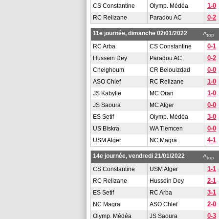
1-0
CS Constantine
Olymp. Médéa
0-2
RC Relizane
Paradou AC
11e journée, dimanche 02/01/2022
^
top
0-1
RC Arba
CS Constantine
0-2
Hussein Dey
Paradou AC
0-0
Chelghoum
CR Belouizdad
1-0
ASO Chlef
RC Relizane
1-0
JS Kabylie
MC Oran
0-0
JS Saoura
MC Alger
3-0
ES Setif
Olymp. Médéa
0-0
US Biskra
WA Tlemcen
4-1
USM Alger
NC Magra
14e journée, vendredi 21/01/2022
^
top
1-1
CS Constantine
USM Alger
2-1
RC Relizane
Hussein Dey
3-1
ES Setif
RC Arba
2-0
NC Magra
ASO Chlef
0-3
Olymp. Médéa
JS Saoura