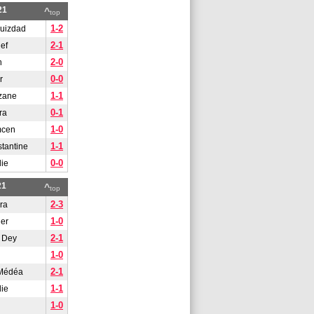
21
^
top
1-2
uizdad
2-1
ef
2-0
n
0-0
r
1-1
zane
0-1
ra
1-0
mcen
1-1
tantine
0-0
lie
21
^
top
2-3
ra
1-0
er
2-1
 Dey
1-0
2-1
 Médéa
1-1
lie
1-0