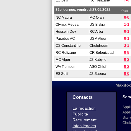
7-0
ES Setif
RC Relizane
32e journée, vendredi 27/05/2022
^
top
0-0
NC Magra
MC Oran
1-1
Olymp. Médéa
US Biskra
0-1
Hussein Dey
RC Arba
0-1
Paradou AC
USM Alger
3-3
CS Constantine
Chelghoum
0-8
RC Relizane
CR Belouizdad
0-2
MC Alger
JS Kabylie
0-2
WA Tlemcen
ASO Chlef
0-0
ES Setif
JS Saoura
Maxifoo
Serv
Contacts
Appli
La rédaction
Appli
Publicité
Site 
Recrutement
Choi
Infos légales