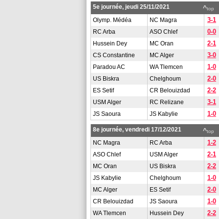
5e journée, jeudi 25/11/2021
^
top
3-1
Olymp. Médéa
NC Magra
0-0
RC Arba
ASO Chlef
2-1
Hussein Dey
MC Oran
3-0
CS Constantine
MC Alger
1-0
Paradou AC
WA Tlemcen
2-0
US Biskra
Chelghoum
2-2
ES Setif
CR Belouizdad
3-1
USM Alger
RC Relizane
1-0
JS Saoura
JS Kabylie
8e journée, vendredi 17/12/2021
^
top
1-2
NC Magra
RC Arba
2-1
ASO Chlef
USM Alger
2-2
MC Oran
US Biskra
1-0
JS Kabylie
Chelghoum
2-0
MC Alger
ES Setif
1-0
CR Belouizdad
JS Saoura
2-2
WA Tlemcen
Hussein Dey