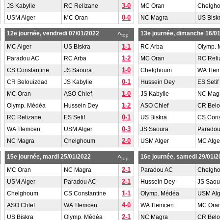
3-0
JS Kabylie
RC Relizane
MC Oran
Chelgh
0-0
USM Alger
MC Oran
NC Magra
US Bisk
12e journée, vendredi 07/01/2022
13e journée, dimanche 16/0
^
top
1-1
MC Alger
US Biskra
RC Arba
Olymp.
1-2
Paradou AC
RC Arba
MC Oran
RC Reli
1-0
CS Constantine
JS Saoura
Chelghoum
WA Tle
0-1
CR Belouizdad
JS Kabylie
Hussein Dey
ES Setif
1-0
MC Oran
ASO Chlef
JS Kabylie
NC Mag
1-2
Olymp. Médéa
Hussein Dey
ASO Chlef
CR Belo
0-1
RC Relizane
ES Setif
US Biskra
CS Cons
0-3
WA Tlemcen
USM Alger
JS Saoura
Parado
2-0
NC Magra
Chelghoum
USM Alger
MC Alge
15e journée, mardi 25/01/2022
16e journée, samedi 29/01/2
^
top
2-1
MC Oran
NC Magra
Paradou AC
Chelgh
2-1
USM Alger
Paradou AC
Hussein Dey
JS Saou
1-1
Chelghoum
CS Constantine
Olymp. Médéa
USM Alg
4-0
ASO Chlef
WA Tlemcen
WA Tlemcen
MC Ora
2-1
US Biskra
Olymp. Médéa
NC Magra
CR Belo