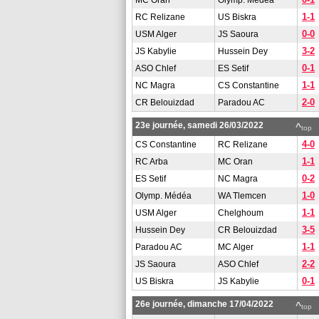
MC Oran
Olymp. Médéa
1-1
RC Relizane
US Biskra
0-0
USM Alger
JS Saoura
3-2
JS Kabylie
Hussein Dey
0-1
ASO Chlef
ES Setif
1-1
NC Magra
CS Constantine
2-0
CR Belouizdad
Paradou AC
23e journée, samedi 26/03/2022
^
top
4-0
CS Constantine
RC Relizane
1-1
RC Arba
MC Oran
0-2
ES Setif
NC Magra
1-0
Olymp. Médéa
WA Tlemcen
1-1
USM Alger
Chelghoum
3-5
Hussein Dey
CR Belouizdad
1-1
Paradou AC
MC Alger
2-2
JS Saoura
ASO Chlef
0-1
US Biskra
JS Kabylie
26e journée, dimanche 17/04/2022
^
top