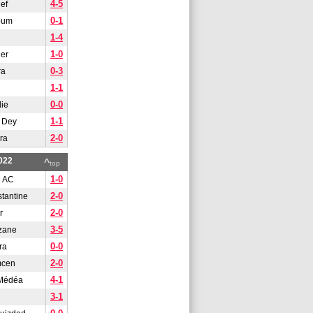
4-5
ef
0-1
oum
1-4
1-0
er
0-3
ra
1-1
0-0
lie
1-1
 Dey
2-0
ra
022
^
top
1-0
u AC
2-0
tantine
2-0
r
3-5
zane
0-0
ra
2-0
mcen
4-1
 Médéa
3-1