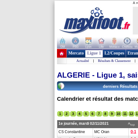
A r
OM
PSG
Lyon
Lille
Monaco
Chelsea
Ma
+ de clubs
Mercato
Ligue 1
L2/Coupes
Etran
Actualité
|
Résultats & Classement
|
ALGERIE - Ligue 1, sa
derniers Résultat
Calendrier et résultat des mat
1
2
3
4
5
6
7
8
9
10
11
12
1
1e journée, mardi 02/11/2021
^
top
0-1
CS Constantine
MC Oran