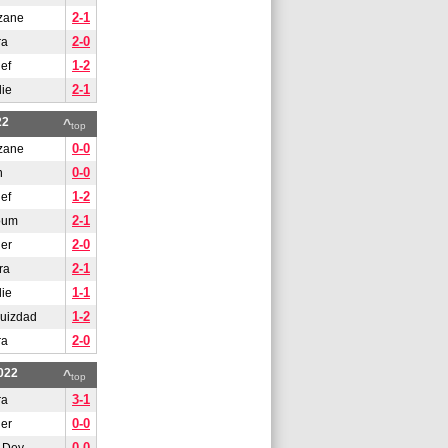
2-1
zane
2-0
ra
1-2
ef
2-1
lie
22
^
top
0-0
zane
0-0
n
1-2
ef
2-1
oum
2-0
er
2-1
ra
1-1
lie
1-2
uizdad
2-0
ra
022
^
top
3-1
ra
0-0
er
0-0