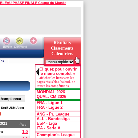
BLEAU PHASE FINALE Coupe du Monde
Résultats
Bayern
Dortmund
Classements
Calendriers
ubs
|
Cliquez pour ouvrir
le menu complet
et
afficher les liens vers les
pages résus/clas./calend. de
toutes les compétitions
MONDIAL 2026
QUAL. CM 2026
 championnat
FRA - Ligue 1
FRA - Ligue 2
 Setif-USM Alger
ANG - Pr. League
ALL - Bundesliga
ESP - Liga
2021
^
top
ITA - Serie A
1-0
ra
Champion's League