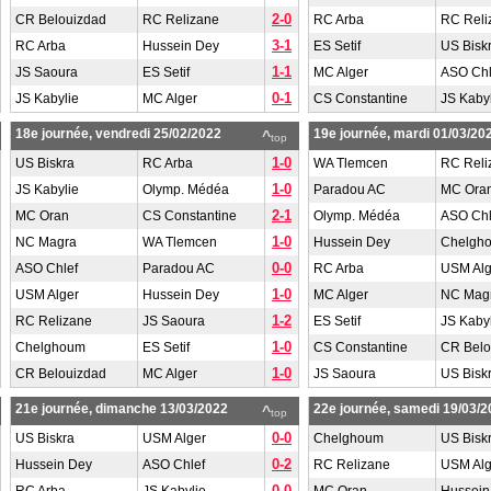
2-0
CR Belouizdad
RC Relizane
RC Arba
RC Reli
3-1
RC Arba
Hussein Dey
ES Setif
US Bisk
1-1
JS Saoura
ES Setif
MC Alger
ASO Chl
0-1
JS Kabylie
MC Alger
CS Constantine
JS Kaby
18e journée, vendredi 25/02/2022
19e journée, mardi 01/03/20
^
top
1-0
US Biskra
RC Arba
WA Tlemcen
RC Reli
1-0
JS Kabylie
Olymp. Médéa
Paradou AC
MC Ora
2-1
MC Oran
CS Constantine
Olymp. Médéa
ASO Chl
1-0
NC Magra
WA Tlemcen
Hussein Dey
Chelgh
0-0
ASO Chlef
Paradou AC
RC Arba
USM Alg
1-0
USM Alger
Hussein Dey
MC Alger
NC Mag
1-2
RC Relizane
JS Saoura
ES Setif
JS Kaby
1-0
Chelghoum
ES Setif
CS Constantine
CR Belo
1-0
CR Belouizdad
MC Alger
JS Saoura
US Bisk
21e journée, dimanche 13/03/2022
22e journée, samedi 19/03/2
^
top
0-0
US Biskra
USM Alger
Chelghoum
US Bisk
0-2
Hussein Dey
ASO Chlef
RC Relizane
USM Alg
0-0