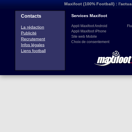
Maxifoot (100% Football) : l'actua
Services Maxifoot
Contacts
Appli Maxifoot Android
Flu
La rédaction
Appli Maxifoot iPhone
Publicité
Site web Mobile
Recrutement
Choix de consentement
Infos légales
Liens football