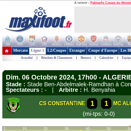
A retenir :
Palmarès Coupe du Mond
OM
PSG
Lyon
Lille
Monaco
Chelsea
Man Utd
Arsenal
Liverpool
ManCity
Ba
+ de clubs
Mercato
Ligue 1
L2/Coupes
Etranger
Coupe d'Europe
Les B
Actualité
|
Résultats & Classement
|
Buteurs
|
Calendrier
|
Equipe
Dim. 06 Octobre 2024, 17h00 - ALGERIE 
Stade :
Stade Ben-Abdelmalek-Ramdhan à Con
Spectateurs :
- |
Arbitre :
H. Benyahia
1
1
CS CONSTANTINE
MC AL
(mi-tps: 0-0)
1
10
20
30
40
50
6