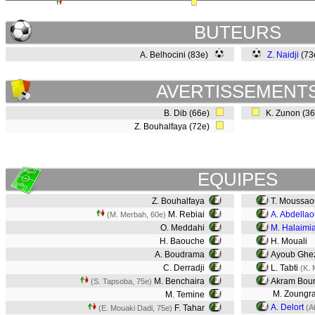
BUTEURS
A. Belhocini (83e)
Z. Naidji
(73
AVERTISSEMENT
B. Dib (66e)
K. Zunon (3
Z. Bouhalfaya (72e)
EQUIPES
Z. Bouhalfaya
T. Moussao
M. Rebiai
A. Abdellao
(M. Merbah, 60e)
O. Meddahi
M. Halaimi
H. Baouche
H. Mouali
A. Boudrama
Ayoub Ghe
C. Derradji
L. Tabti
(K. 
M. Benchaira
Akram Bou
(S. Tapsoba, 75e)
M. Zoungr
M. Temine
A. Delort
F. Tahar
(A
(E. Mouaki Dadi, 75e)