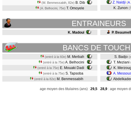
Z. Naidji
B. Dib
(
A
(M. Benmessabih, 82e)
K. Zunon
T. Omoyele
(
(A. Belhocini, 75e)
ENTRAINEURS
K. Madoui
P. Beaumel
BANCS DE TOUCH
M. Merbah
S. Badjo
(entré à la 60e)
(
A. Belhocini
T. Meziani
(entré à la 75e)
E. Mouaki Dadi
K. Merzou
(entré à la 75e)
S. Tapsoba
A. Messou
(entré à la 75e)
M. Benmessabih
Abdelkade
(entré à la 82e)
age moyen des titulaires (ans) :
29,5
28,9
: age moyen de