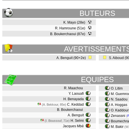
BUTEURS
K. Mayo (28e)
R. Hamroune (51e)
B. Boukerchaoui (87e)
AVERTISSEMENT
A. Benguit (90+2e)
S. Aiboud (
EQUIPES
R. Maachou
O. Litim
Y. Laouafi
M. Guemro
H. Benayada
N. Saadou
C. Keddad
(A. Bekkour, 85e)
A. Hoggas
B. Boukerchaoui
O. Kaddour
A. Benguit
Zenassni
(
P
H. Selmi
(I. Boussouf, 71e)
Boumechr
Jacques Mbé
M. Bakir
(W.