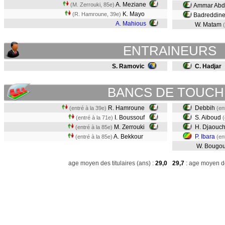
A. Meziane
(M. Zerrouki, 85e)
Ammar Abde
K. Mayo
(R. Hamroune, 39e)
Badreddine
A. Mahious
W. Matam
ENTRAINEURS
S. Ramovic
C. Hadjar
BANCS DE TOUCH
R. Hamroune
Debbih
(entré à la 39e)
(en
I. Boussouf
S. Aiboud
(entré à la 71e)
(
M. Zerrouki
H. Djaouc
(entré à la 85e)
A. Bekkour
P. Ibara
(entré à la 85e)
(en
W. Bougou
age moyen des titulaires (ans) :
29,0
29,7
: age moyen de