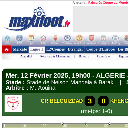
A retenir :
Palmarès Coupe du Mond
OM
PSG
Lyon
Lille
Monaco
Chelsea
Man Utd
Arsenal
Liverpool
ManCity
Ba
+ de clubs
Mercato
Ligue 1
L2/Coupes
Etranger
Coupe d'Europe
Les B
Actualité
|
Résultats & Classement
|
Buteurs
|
Calendrier
|
Equipe
Mer. 12 Février 2025, 19h00 - ALGERIE -
Stade :
Stade de Nelson Mandela à Baraki |
Arbitre :
M. Aouina
3
0
CR BELOUIZDAD
KHENC
(mi-tps: 1-0)
1
10
20
30
40
50
6