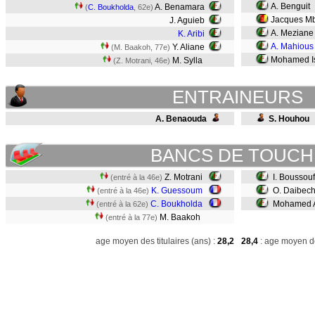
A. Benguit
A. Benamara
(
C. Boukholda
, 62e)
Jacques M
J. Aguieb
A. Mezian
K. Aribi
A. Mahious
Y. Aliane
(M. Baakoh, 77e)
Mohamed Is
M. Sylla
(Z. Motrani, 46e)
ENTRAINEURS
A. Benaouda
S. Houhou
BANCS DE TOUCH
Z. Motrani
I. Boussou
(entré à la 46e)
K. Guessoum
O. Daibec
(entré à la 46e)
C. Boukholda
Mohamed 
(entré à la 62e)
M. Baakoh
(entré à la 77e)
age moyen des titulaires (ans) :
28,2
28,4
: age moyen de