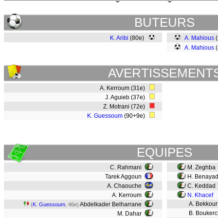
BUTEURS
K. Aribi
(80e)
A. Mahious
(
A. Mahious
(
AVERTISSEMENT
A. Kerroum (31e)
J. Aguieb (37e)
Z. Motrani (72e)
K. Guessoum
(90+9e)
EQUIPES
C. Rahmani
M. Zeghba
Tarek Aggoun
H. Benaya
A. Chaouche
C. Keddad
A. Kerroum
N. Khacef
A. Bekkour
Abdelkader Belharrane
(
K. Guessoum
, 46e)
B. Boukerc
M. Dahar