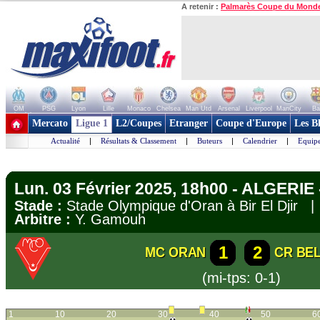
A retenir :
Palmarès Coupe du Mond
OM
PSG
Lyon
Lille
Monaco
Chelsea
Man Utd
Arsenal
Liverpool
ManCity
Ba
+ de clubs
Mercato
Ligue 1
L2/Coupes
Etranger
Coupe d'Europe
Les B
Actualité
|
Résultats & Classement
|
Buteurs
|
Calendrier
|
Equipe
Lun. 03 Février 2025, 18h00 - ALGERIE -
Stade :
Stade Olympique d'Oran à Bir El Djir
Arbitre :
Y. Gamouh
1
2
MC ORAN
CR BE
(mi-tps: 0-1)
1
10
20
30
40
50
6