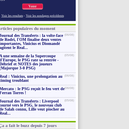
Voter
Voir les resultats
-
Voir les sondages précédents
articles populaires du moment
(06/08)
Journal des Transferts : la volte-face
de Rodri, l'OM finalise deux ventes
importantes, Vinicius et Diomandé
agitent le Real...
(05/08)
A une semaine de la Supercoupe
d'Europe, le PSG rate sa rentrée -
Débrief et NOTES des joueurs
(Majorque 3-0 PSG)
(06/08)
Real : Vinicius, une prolongation au
timing troublant
(06/08)
Mercato : le PSG reçoit le feu vert de
Ferran Torres !
(05/08)
Journal des Transferts : Liverpool
tourné vers le PSG, le nouveau club
de Salah connu, Lille veut piocher au
Real...
Ça a fait le buzz depuis 7 jours