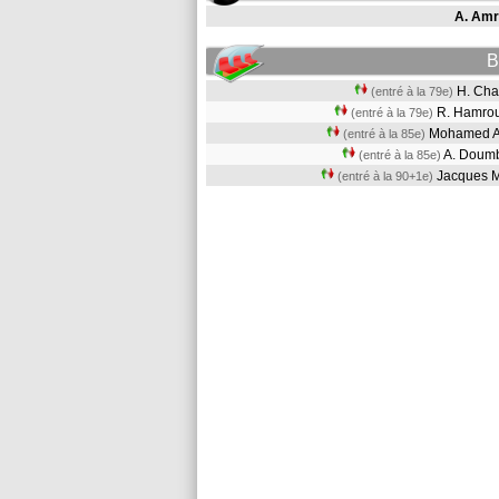
A. Amr
B
H. Ch
(entré à la 79e)
R. Hamr
(entré à la 79e)
Mohamed 
(entré à la 85e)
A. Dou
(entré à la 85e)
Jacques
(entré à la 90+1e)