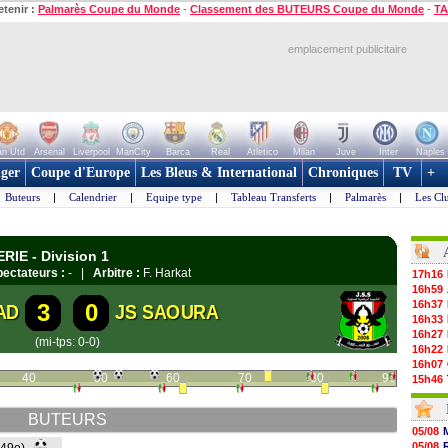
etenir :
Palmarès Coupe du Monde
-
Classement des BUTEURS Coupe du Monde
-
TA
emplacement publicitaire
n Utd
Arsenal
Liverpool
ManCity
Barca
Real
Atletico
Milan
Juve
Inter
Naples
ger
Coupe d'Europe
Les Bleus & International
Chroniques
TV
+
Buteurs
|
Calendrier
|
Equipe type
|
Tableau Transferts
|
Palmarès
|
Les Cl
RIE - Division 1
ectateurs :
- |
Arbitre :
F. Harkat
17h16
16h59
16h37
3
0
AD
JS SAOURA
16h33
16h27
(mi-tps: 0-0)
16h22
16h07
40
50
60
70
80
90
15h46
15h41
15h20
BUTEURS
14h55
05/08
14h38
05/08