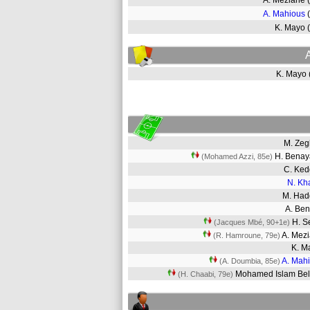
A. Meziane
A. Mahious
K. Mayo 
K. Mayo
M. Ze
H. Bena
(Mohamed Azzi, 85e)
C. Ke
N. Kh
M. Ha
A. Be
H. S
(Jacques Mbé, 90+1e)
A. Mez
(R. Hamroune, 79e)
K. 
A. Mah
(A. Doumbia, 85e)
Mohamed Islam Bel
(H. Chaabi, 79e)