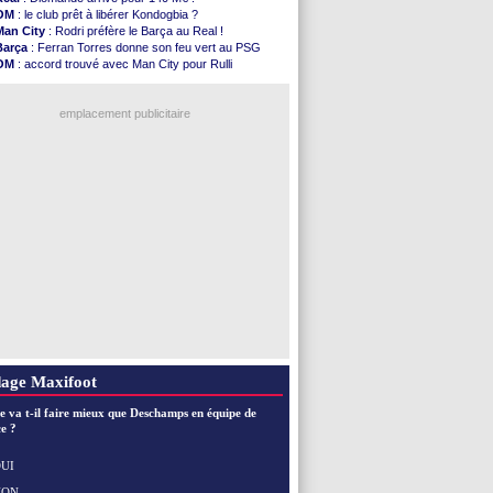
Grenade
: Luca Zidane va changer de club
OM
: le club prêt à libérer Kondogbia ?
Juve
: Zhegrova très clair sur son futur
Man City
: Rodri préfère le Barça au Real !
OM
: Aguerd, le plan B de Naples
Barça
: Ferran Torres donne son feu vert au PSG
Arsenal
: Guimarães a signé son contrat
OM
: accord trouvé avec Man City pour Rulli
Nantes
: direction Chypre pour Duverne
PSG
: l'étonnante rumeur Gusto
Monaco
: le remplaçant d'Akliouche en ...
OM
: une offre pour Bulka
Man Utd
: Bayindir signe au Celta (officiel)
emplacement publicitaire
Man City
: Enzo Fernandez pour l'après-Rodri ?
Naples
: l'option Monaco pour Lukaku !
OM
: Lucas Perri a été approché
PSG
: le coach de l'Ajax insiste pour Godts
PSG
: une 2e offre en préparation pour Godts
Voir les brèves précédentes
age Maxifoot
e va t-il faire mieux que Deschamps en équipe de
e ?
UI
NON