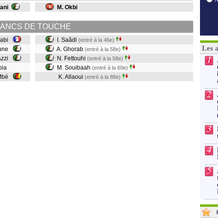
ani
M. Okbi
ANCS DE TOUCHE
aabi
I. Saâdi
(entré à la 46e)
Les 
oune
A. Ghorab
(entré à la 58e)
1
Azzi
N. Fettouhi
(entré à la 58e)
mbia
M. Souibaah
(entré à la 69e)
 Mbé
K. Allaoui
(entré à la 88e)
2
3
4
5