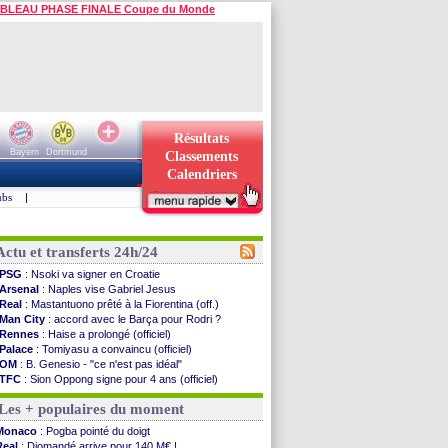
BLEAU PHASE FINALE Coupe du Monde
Résultats
Bayern
Dortmund
Classements
Calendriers
ubs
|
Actu et transferts 24h/24
PSG
: Nsoki va signer en Croatie
Arsenal
: Naples vise Gabriel Jesus
Real
: Mastantuono prêté à la Fiorentina (off.)
Man City
: accord avec le Barça pour Rodri ?
Rennes
: Haise a prolongé (officiel)
Palace
: Tomiyasu a convaincu (officiel)
OM
: B. Genesio - "ce n'est pas idéal"
TFC
: Sion Oppong signe pour 4 ans (officiel)
PSG
: Liverpool va proposer 115 M€ pour ...
Les + populaires du moment
Norvège
: la démission d'Infantino réclamée
PSG
: Mbaye, deux pistes se détachent
Monaco
: Pogba pointé du doigt
Monaco
: Filipe Luis veut remplacer Akliouche
Real
: Diomandé arrive pour 140 M€ !