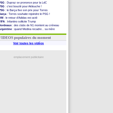
PSG
: Dupraz se prononce pour la LdC
PSG
: c'est bouclé pour Akliouche !
PSG
: le Barça fixe son prix pour Torres
Barça
: Torres souhaite rejoindre le PSG !
OM
: le retour d'Adidas est acté
FIFA
: Infantino sollicite Trump
Bordeaux
: des clubs de N1 montent au créneau
Argentine
: quand Medina recadre... sa mère
Real
: le démenti de Leipzig pour Diomandé
OM
: Paixão attire un 2e club anglais
VIDEOS populaires du moment
Voir toutes les vidéos
emplacement publicitaire