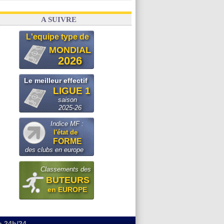
A SUIVRE
L'equipe type de
MONDIAL
2026
Le meilleur effectif
LIGUE 1
saison
2025-26
Indice MF :
l'état de
FORME
des clubs en europe
Classements des
BUTEURS
en EUROPE
o 24h/24