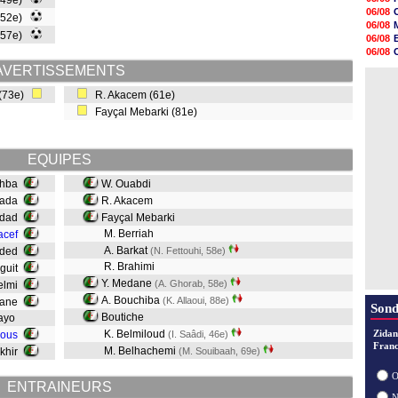
 (49e)
14h19
06/08
(52e)
13h56
06/08
13h35
(57e)
06/08
13h12
06/08
12h48
06/08
AVERTISSEMENTS
12h25
06/08
12h06
 (73e)
R. Akacem (61e)
11h53
Fayçal Mebarki (81e)
11h31
11h10
10h52
10h33
EQUIPES
ghba
W. Ouabdi
yada
R. Akacem
ddad
Fayçal Mebarki
M. Berriah
acef
A. Barkat
dded
(N. Fettouhi, 58e)
R. Brahimi
nguit
Y. Medane
(A. Ghorab, 58e)
elmi
A. Bouchiba
(K. Allaoui, 88e)
iane
Sond
Boutiche
Mayo
K. Belmiloud
Zidan
ious
(I. Saâdi, 46e)
Franc
M. Belhachemi
khir
(M. Souibaah, 69e)
O
ENTRAINEURS