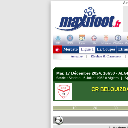
A r
OM
PSG
Lyon
Lille
Monaco
Chelsea
Ma
+ de clubs
Mercato
Ligue 1
L2/Coupes
Etran
Actualité
|
Résultats & Classement
|
Mar. 17 Décembre 2024, 16h30 - ALGE
Stade :
Stade du 5 Juillet 1962 à Algiers |
Sp
CR BELOUIZD
1
10
20
30