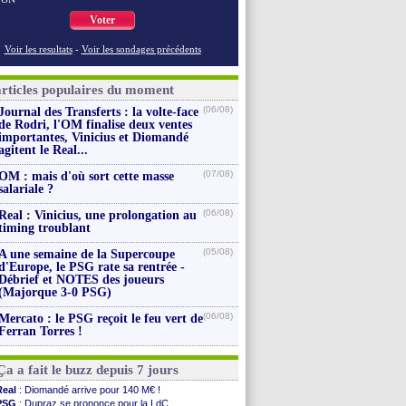
Voter
Voir les resultats
-
Voir les sondages précédents
articles populaires du moment
(06/08)
Journal des Transferts : la volte-face
de Rodri, l'OM finalise deux ventes
importantes, Vinicius et Diomandé
agitent le Real...
(07/08)
OM : mais d'où sort cette masse
salariale ?
(06/08)
Real : Vinicius, une prolongation au
timing troublant
(05/08)
A une semaine de la Supercoupe
d'Europe, le PSG rate sa rentrée -
Débrief et NOTES des joueurs
(Majorque 3-0 PSG)
(06/08)
Mercato : le PSG reçoit le feu vert de
Ferran Torres !
Ça a fait le buzz depuis 7 jours
Real
: Diomandé arrive pour 140 M€ !
PSG
: Dupraz se prononce pour la LdC