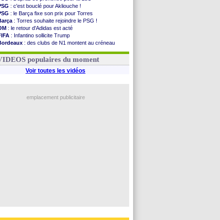
PSG
: c'est bouclé pour Akliouche !
PSG
: le Barça fixe son prix pour Torres
Barça
: Torres souhaite rejoindre le PSG !
OM
: le retour d'Adidas est acté
FIFA
: Infantino sollicite Trump
Bordeaux
: des clubs de N1 montent au créneau
Argentine
: quand Medina recadre... sa mère
Real
: le démenti de Leipzig pour Diomandé
VIDEOS populaires du moment
Voir toutes les vidéos
emplacement publicitaire