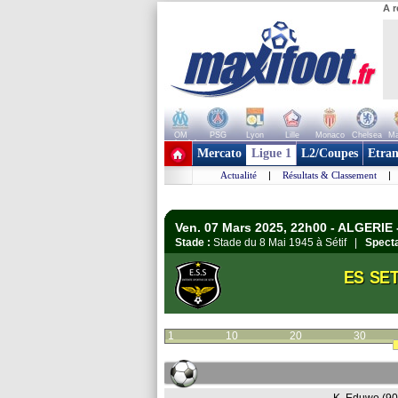
A r
OM
PSG
Lyon
Lille
Monaco
Chelsea
Ma
+ de clubs
Mercato
Ligue 1
L2/Coupes
Etran
Actualité
|
Résultats & Classement
|
Ven. 07 Mars 2025, 22h00 - ALGERIE -
Stade :
Stade du 8 Mai 1945 à Sétif |
Specta
ES SET
1
10
20
30