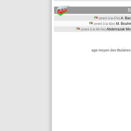
B
A. B
(entré à la 67e)
M. Bouh
(entré à la 82e)
Abderrazak M
(entré à la 90+5e)
age moyen des titulaires 