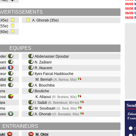
0+4e)
18h48
06/08
18h37
06/08
18h29
AVERTISSEMENTS
06/08
17h58
06/08
 (45e)
A. Ghorab (35e)
17h46
06/08
17h32
 (55e)
06/08
17h16
 (60e)
16h59
16h37
16h33
EQUIPES
16h27
16h22
eder
Abdenasser Djoudar
rhani
N. Zaâlani
aabi
R. Akacem
ekeur
Ilyes Faical Haddouche
attal
M. Berriah
(A. Barkat, 65e)
hikhi
A. Bouchiba
arra
Boutiche
Kossi
K. Allaoui
(R. Brahimi, 80e)
oipa
I. Saâdi
(K. Belmiloud, 90+1e)
Sond
hama
M. Souibaah
(G. Bedi, 80e)
duwo
A. Ghorab
Zidan
(O. Bentaleb, 65e)
Franc
ENTRAINEURS
O
uki
M. Okbi