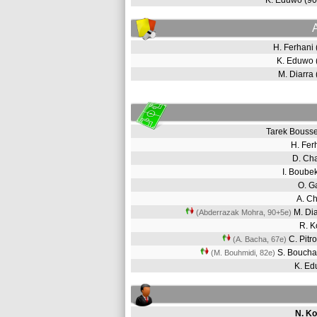
K. Eduwo (9
H. Ferhani
K. Eduwo
M. Diarra
Tarek Bouss
H. Fe
D. Ch
I. Boub
O. G
A. C
M. Di
(Abderrazak Mohra, 90+5e)
R. 
C. Pitr
(A. Bacha, 67e)
S. Bouc
(M. Bouhmidi, 82e)
K. E
N. Ko