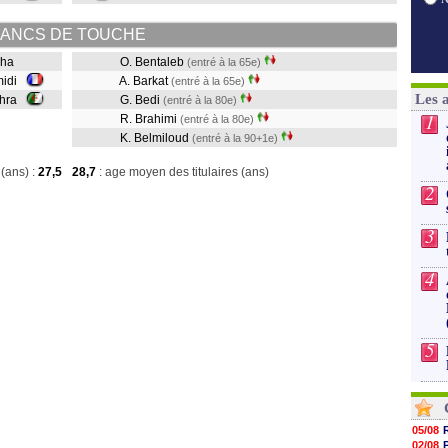
ANCS DE TOUCHE
acha
O. Bentaleb
(entré à la 65e)
midi
A. Barkat
(entré à la 65e)
Les 
ohra
G. Bedi
(entré à la 80e)
1
R. Brahimi
(entré à la 80e)
K. Belmiloud
(entré à la 90+1e)
(ans) :
27,5
28,7
: age moyen des titulaires (ans)
2
3
4
5
05/08
02/08