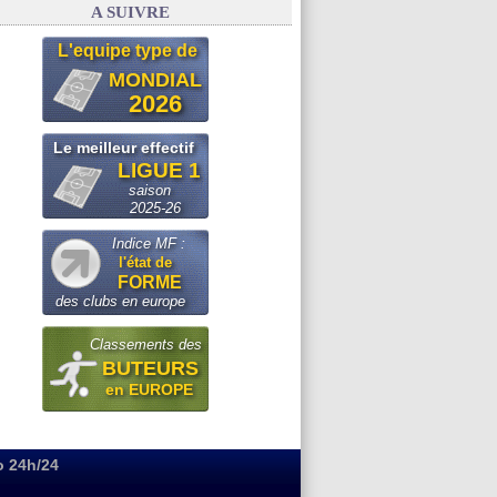
A SUIVRE
L'equipe type de
MONDIAL
2026
Le meilleur effectif
LIGUE 1
saison
2025-26
Indice MF :
l'état de
FORME
des clubs en europe
Classements des
BUTEURS
en EUROPE
o 24h/24