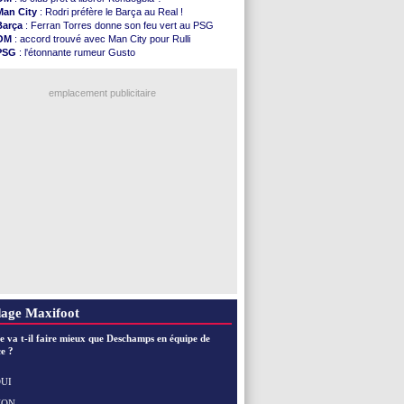
Nice
: Kevin Carlos va partir en Italie
Man City
: Rodri préfère le Barça au Real !
L1
: prison avec sursis requis contre un arbitre
Barça
: Ferran Torres donne son feu vert au PSG
Leganés
: c'est signé pour Luca Zidane (off.)
OM
: accord trouvé avec Man City pour Rulli
Atletico
: Ruggeri en route pour Aston Villa
PSG
: l'étonnante rumeur Gusto
Monaco
: Filipe Luis soutient Biereth
OM
: une offre pour Bulka
Lyon
: Mangala prêté à Getafe (officiel)
Ouganda
: Owori battu à mort à Kampala
PSG
: Nsoki va signer en Croatie
emplacement publicitaire
Arsenal
: Naples vise Gabriel Jesus
Real
: Mastantuono prêté à la Fiorentina (off.)
Man City
: accord avec le Barça pour Rodri ?
Rennes
: Haise a prolongé (officiel)
Palace
: Tomiyasu a convaincu (officiel)
Voir les brèves précédentes
age Maxifoot
e va t-il faire mieux que Deschamps en équipe de
e ?
UI
NON