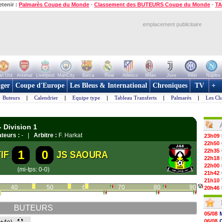
etenir :
Palmarès Coupe du Monde
-
Classement des BUTEURS Coupe du Monde
-
TA
emplacement publicitaire
n Utd
Arsenal
Liverpool
ManCity
Barca
Real
Atletico
Milan
Juve
Inter
Naples
ger
Coupe d'Europe
Les Bleus & International
Chroniques
TV
+
Buteurs
|
Calendrier
|
Equipe type
|
Tableau Transferts
|
Palmarès
|
Les Cl
 Division 1
teurs :
- |
Arbitre :
F. Harkat
23h09
22h50
22h35
1
0
IF
JS SAOURA
22h18
22h00
(mi-tps: 0-0)
21h42
21h10
40
50
60
70
80
90
20h46
20h30
20h01
BUTEURS
19h18
05/08
19h09
06/08