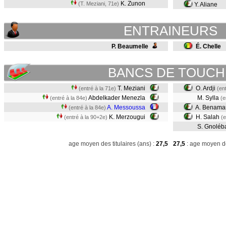
K. Zunon
(T. Meziani, 71e)
Y. Aliane
ENTRAINEURS
P. Beaumelle
É. Chelle
BANCS DE TOUCH
T. Meziani
O. Ardji
(entré à la 71e)
(en
Abdelkader Menezla
M. Sylla
(entré à la 84e)
(e
A. Messoussa
A. Benama
(entré à la 84e)
K. Merzougui
H. Salah
(entré à la 90+2e)
(e
S. Gnoléb
age moyen des titulaires (ans) :
27,5
27,5
: age moyen de