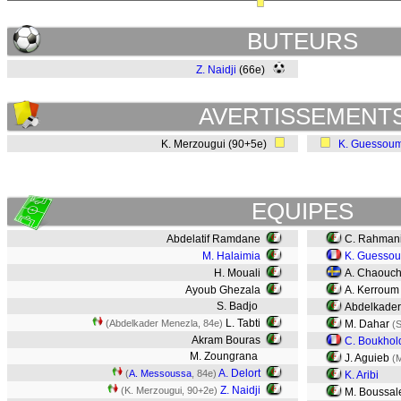
BUTEURS
Z. Naidji
(66e)
AVERTISSEMENT
K. Merzougui (90+5e)
K. Guessou
EQUIPES
Abdelatif Ramdane
C. Rahman
M. Halaimia
K. Guesso
H. Mouali
A. Chaouc
Ayoub Ghezala
A. Kerroum
S. Badjo
Abdelkader
L. Tabti
(Abdelkader Menezla, 84e)
M. Dahar
(
Akram Bouras
C. Boukhol
M. Zoungrana
J. Aguieb
(M
A. Delort
(
A. Messoussa
, 84e)
K. Aribi
Z. Naidji
(K. Merzougui, 90+2e)
M. Boussa