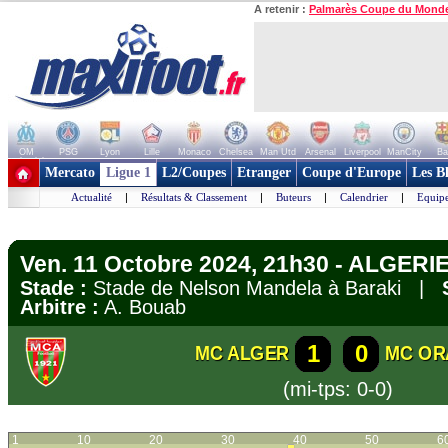
A retenir :
Palmarès Coupe du Mond
OM
PSG
Lyon
Lille
Monaco
Chelsea
Man Utd
Arsenal
Liverpool
ManCity
Ba
+ de clubs
Mercato
Ligue 1
L2/Coupes
Etranger
Coupe d'Europe
Les B
Actualité
|
Résultats & Classement
|
Buteurs
|
Calendrier
|
Equipe
Ven. 11 Octobre 2024, 21h30 - ALGERIE 
Stade :
Stade de Nelson Mandela à Baraki |
Arbitre :
A. Bouab
1
0
MC ALGER
MC OR
(mi-tps: 0-0)
1
10
20
30
40
50
6