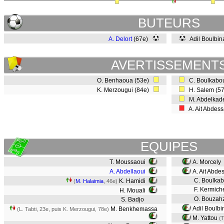
BUTEURS
A. Delort
(67e)
Adil Boulbin
AVERTISSEMENT
O. Benhaoua (53e)
C. Boulkabou
K. Merzougui (84e)
H. Salem (5
M. Abdelkade
A. Ait Abdes
EQUIPES
T. Moussaoui
A. Morcely
A. Abdellaoui
A. Ait Abde
C. Boulkab
K. Hamidi
(
M. Halaimia
, 46e)
F. Kermich
H. Mouali
O. Bouzah
S. Badjo
Adil Boulbi
M. Benkhemassa
(L. Tabti, 23e, puis K. Merzougui, 78e)
M. Yattou
(