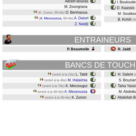
Akram Bouras
I. Bouloud
M. Zoungrana
D. Kaassis
O. Benhaoua
(K. Zunon, 90+6e)
M. Soukko
A. Delort
(
A. Messoussa
, 90+6e)
B. Kohili
(A
Z. Naidji
ENTRAINEURS
P. Beaumelle
R. Jaïdi
BANCS DE TOUCH
L. Tabti
H. Salem
(entré à la 23e)
(
M. Halaimia
S. Bouzia
(entré à la 46e)
K. Merzougui
Taha Yassi
(entré à la 78e)
A. Messoussa
M. Abdelk
(entré à la 90+6e)
K. Zunon
Abdellah 
(entré à la 90+6e)