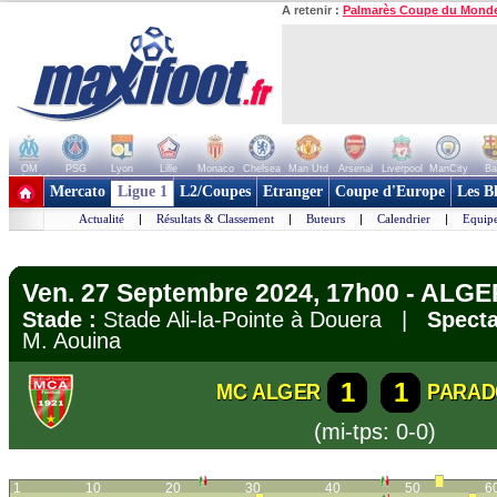
A retenir :
Palmarès Coupe du Mond
OM
PSG
Lyon
Lille
Monaco
Chelsea
Man Utd
Arsenal
Liverpool
ManCity
Ba
+ de clubs
Mercato
Ligue 1
L2/Coupes
Etranger
Coupe d'Europe
Les B
Actualité
|
Résultats & Classement
|
Buteurs
|
Calendrier
|
Equipe
Ven. 27 Septembre 2024, 17h00 - ALGER
Stade :
Stade Ali-la-Pointe à Douera |
Specta
M. Aouina
1
1
MC ALGER
PARAD
(mi-tps: 0-0)
1
10
20
30
40
50
6