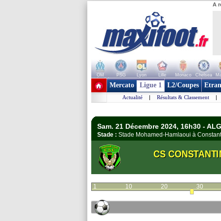
A r
OM
PSG
Lyon
Lille
Monaco
Chelsea
Ma
+ de clubs
Mercato
Ligue 1
L2/Coupes
Etran
Actualité
|
Résultats & Classement
|
Sam. 21 Décembre 2024, 16h30 - ALGE
Stade :
Stade Mohamed-Hamlaoui à Constan
CS CONSTANTI
1
10
20
30