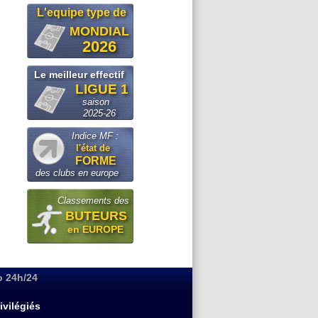
L'equipe type de
MONDIAL
2026
Le meilleur effectif
LIGUE 1
saison
2025-26
Indice MF :
l'état de
FORME
des clubs en europe
Classements des
BUTEURS
en EUROPE
o 24h/24
ivilégiés