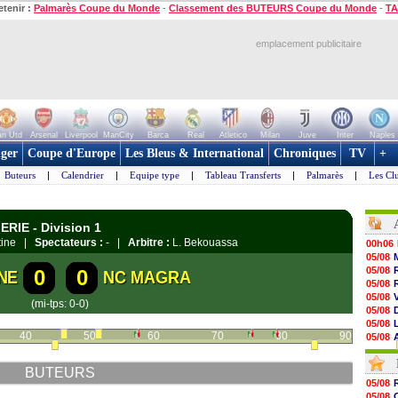
etenir :
Palmarès Coupe du Monde
-
Classement des BUTEURS Coupe du Monde
-
TA
emplacement publicitaire
n Utd
Arsenal
Liverpool
ManCity
Barca
Real
Atletico
Milan
Juve
Inter
Naples
ger
Coupe d'Europe
Les Bleus & International
Chroniques
TV
+
Buteurs
|
Calendrier
|
Equipe type
|
Tableau Transferts
|
Palmarès
|
Les Cl
RIE - Division 1
tine |
Spectateurs :
- |
Arbitre :
L. Bekouassa
00h06
05/08
05/08
0
0
NE
NC MAGRA
05/08
05/08
(mi-tps: 0-0)
05/08
05/08
40
50
60
70
80
90
05/08
05/08
05/08
BUTEURS
05/08
05/08
05/08
05/08