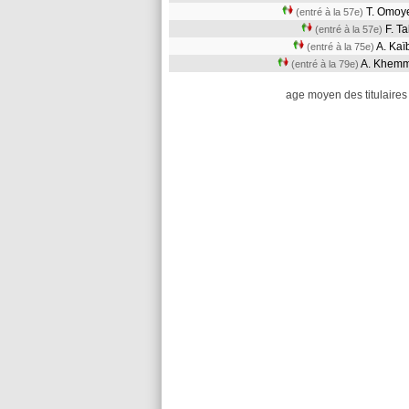
T. Omo
(entré à la 57e)
F. T
(entré à la 57e)
A. Ka
(entré à la 75e)
A. Khem
(entré à la 79e)
age moyen des titulaires 