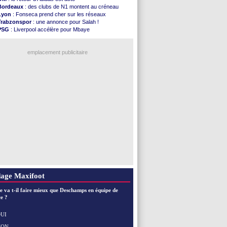
Atletico
: le plan d'Alvarez à son retour
Bordeaux
: des clubs de N1 montent au créneau
Amical
: premier succès pour Brest
Lyon
: Fonseca prend cher sur les réseaux
VIDEO
: le joli but de Greenwood avec le Fener !
Trabzonspor
: une annonce pour Salah !
CdM 2030
: une promesse d'Infantino au Maroc ...
PSG
: Liverpool accélère pour Mbaye
PSG
: la compo pour le premier match amical
EdF
: Infantino complimente Mbappé
Newcastle
: Jaissle est le nouveau coach (off.)
Nice
: 3 joueurs écartés du groupe pro
Real
: une nouvelle offre pour Vinicius
emplacement publicitaire
Amical
: l'OM domine Al-Shahaniya
Monaco
: Cabral a prolongé (officiel)
Atletico
: Molina va signer à la Roma
Real
: Diomandé arrive pour 140 M€ !
Arsenal
: Havertz en veut encore plus
Voir les brèves précédentes
age Maxifoot
e va t-il faire mieux que Deschamps en équipe de
e ?
UI
NON