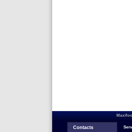
Maxifoo
Serv
Contacts