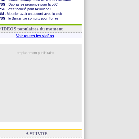
PSG
: Dupraz se prononce pour la LdC
PSG
: c'est bouclé pour Akliouche !
OM
: Meunier avait un accord avec le club
PSG
: le Barça fixe son prix pour Torres
OM
: accord de principe entre Rulli et Man City
Barça
: Torres souhaite rejoindre le PSG !
VIDEOS populaires du moment
Voir toutes les vidéos
emplacement publicitaire
A SUIVRE