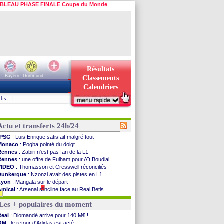
BLEAU PHASE FINALE Coupe du Monde
Résultats
Bayern
Dortmund
Classements
Calendriers
ubs
|
Actu et transferts 24h/24
PSG
: Luis Enrique satisfait malgré tout
Monaco
: Pogba pointé du doigt
Rennes
: Zabiri n'est pas fan de la L1
Rennes
: une offre de Fulham pour Aït Boudlal
VIDEO
: Thomasson et Cresswell réconciliés
Dunkerque
: Nzonzi avait des pistes en L1
Lyon
: Mangala sur le départ
Amical
: Arsenal s'incline face au Real Betis
Amical
: lourde défaite pour le PSG
Les + populaires du moment
Man City
: Maresca flou pour Reijnders
LdC
: Fenerbahçe prend une belle option
Real
: Diomandé arrive pour 140 M€ !
Al-Diriyah
: Mbemba arrive libre (officiel)
OM
: le retour d'Adidas est acté