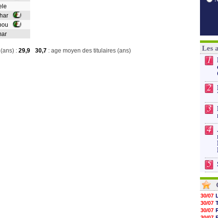
yele
ahar
ïbou
mar
Les 
(ans) :
29,9
30,7
: age moyen des titulaires (ans)
1
2
3
4
5
30/07
30/07
30/07
30/07