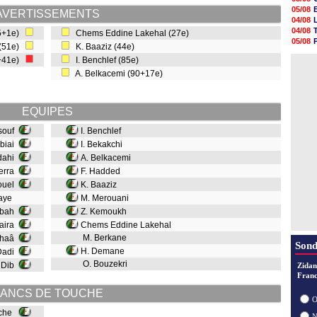
05/08
05/08
AVERTISSEMENTS
05/08
04/08
05/08
04/08
45+1e)
Chems Eddine Lakehal (27e)
05/08
05/08
 (51e)
K. Baaziz (44e)
05/08
04/08
05/08
0+41e)
I. Benchlef (85e)
04/08
05/08
A. Belkacemi (90+17e)
05/08
05/08
05/08
EQUIPES
05/08
05/08
ssouf
I. Benchlef
ebiai
I. Bekakchi
dahi
A. Belkacemi
erra
F. Hadded
aouel
K. Baaziz
iaye
M. Merouani
rbah
Z. Kemoukh
aira
Chems Eddine Lakehal
M. Berkane
chaâ
Sond
H. Demane
Dadi
O. Bouzekri
 Dib
Zidan
Franc
ANCS DE TOUCHE
O
uche