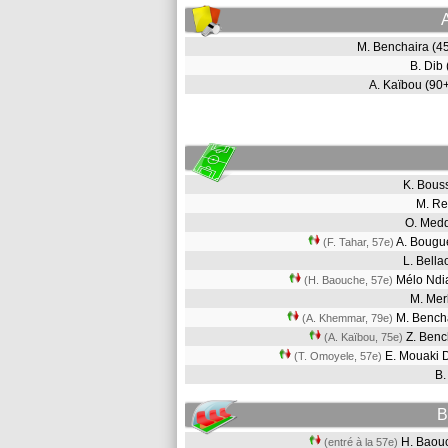
M. Benchaira (
B. Dib
A. Kaïbou (9
K. Bou
M. R
O. Med
A. Bougu
(F. Tahar, 57e)
L. Bell
Mélo Nd
(H. Baouche, 57e)
M. Me
M. Bench
(A. Khemmar, 79e)
Z. Ben
(A. Kaïbou, 75e)
E. Mouaki 
(T. Omoyele, 57e)
B.
B
H. Bao
(entré à la 57e)