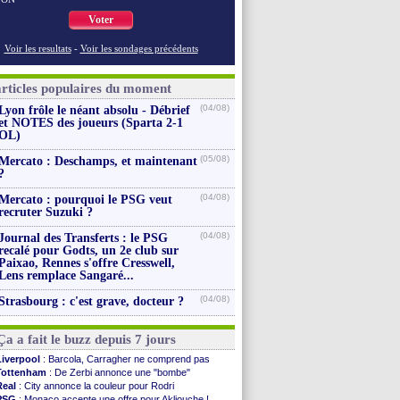
Voter
Voir les resultats
-
Voir les sondages précédents
articles populaires du moment
(04/08)
Lyon frôle le néant absolu - Débrief
et NOTES des joueurs (Sparta 2-1
OL)
(05/08)
Mercato : Deschamps, et maintenant
?
(04/08)
Mercato : pourquoi le PSG veut
recruter Suzuki ?
(04/08)
Journal des Transferts : le PSG
recalé pour Godts, un 2e club sur
Paixao, Rennes s'offre Cresswell,
Lens remplace Sangaré...
(04/08)
Strasbourg : c'est grave, docteur ?
Ça a fait le buzz depuis 7 jours
Liverpool
: Barcola, Carragher ne comprend pas
Tottenham
: De Zerbi annonce une "bombe"
Real
: City annonce la couleur pour Rodri
PSG
: Monaco accepte une offre pour Akliouche !