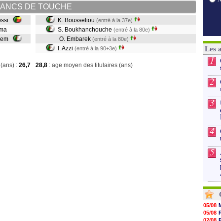
ANCS DE TOUCHE
ossi
K. Bousseliou
(entré à la 37e)
ama
S. Boukhanchouche
(entré à la 80e)
alem
O. Embarek
(entré à la 80e)
I. Azzi
Les 
(entré à la 90+3e)
1
(ans) :
26,7
28,8
: age moyen des titulaires (ans)
2
3
4
5
05/08
05/08
02/08