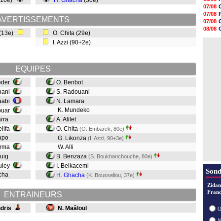
+10e)
H. Ghacha
(30e)
20h51
07/08
20h41
07/08
20h26
AVERTISSEMENTS
07/08
20h05
08/08
(13e)
O. Chita (29e)
19h59
08/08
19h50
I. Azzi (90+2e)
08/08
19h37
19h12
19h03
EQUIPES
18h52
18h41
eder
O. Benbot
18h23
rhani
S. Radouani
aabi
N. Lamara
K. Mundeko
ouar
arra
A. Alilet
elifa
O. Chita
(O. Embarek, 80e)
dapo
G. Likonza
(I. Azzi, 90+3e)
erma
W. Alli
guig
B. Benzaza
(S. Boukhanchouche, 80e)
uley
I. Belkacemi
Sond
acha
H. Ghacha
(K. Bousseliou, 37e)
Zidan
Franc
ENTRAINEURS
dris
N. Maâloul
O