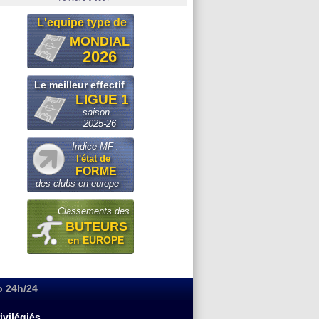
L'equipe type de
MONDIAL
2026
Le meilleur effectif
LIGUE 1
saison
2025-26
Indice MF :
l'état de
FORME
des clubs en europe
Classements des
BUTEURS
en EUROPE
o 24h/24
ivilégiés