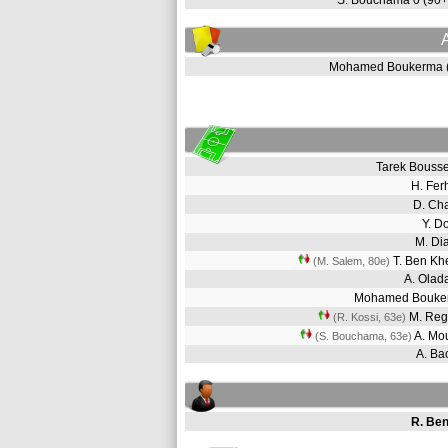
S. Bouchama 0 (90
Mohamed Boukerma 
Tarek Bouss
H. Fe
D. Ch
Y. D
M. Di
T. Ben Kh
(M. Salem, 80e)
A. Ola
Mohamed Bouk
M. Re
(R. Kossi, 63e)
A. Mo
(S. Bouchama, 63e)
A. B
R. Ben