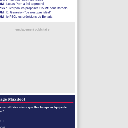
Amical
: le Real bat Ferencvaros
OM
: Lucas Perri a été approché
Naples
: Lukaku dit oui à Fenerbahçe
PSG
: Liverpool va proposer 115 M€ pour Barcola
Amical
: Brest arrache le nul contre Venise
OM
: B. Genesio - "ce n'est pas idéal"
Amical
: un nouveau nul pour Le Mans
OM
: le PSG, les précisions de Benatia
Amical
: un nul entre Auxerre et Troyes
OM
: Benatia et la "médiocrité" dans le club
LA Galaxy
: Sergi Roberto a signé (officiel)
OM
: Côme pousse pour Gouiri
Amical
: Angers fait tomber Lorient
emplacement publicitaire
Amical
: le Paris FC corrigé par Mayence
Amical
: Rennes encore battu par Brentford
Amical
: Paris SG 1-1 Man Utd (fini)
Barça
: De Jong menacé par l’arrivée de...
Atletico
: Simeone ferme la porte pour Alvarez
Voir les brèves précédentes
age Maxifoot
e va t-il faire mieux que Deschamps en équipe de
e ?
UI
NON