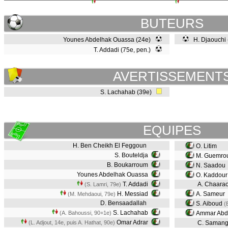
BUTEURS
Younes Abdelhak Ouassa (24e)
H. Djaouchi
T. Addadi (75e, pen.)
AVERTISSEMENT
S. Lachahab (39e)
EQUIPES
H. Ben Cheikh El Feggoun
O. Litim
S. Bouteldja
M. Guemro
B. Boukarroum
N. Saadou
Younes Abdelhak Ouassa
O. Kaddour
T. Addadi
A. Chaarao
(S. Lamri, 79e)
H. Messiad
A. Sameur
(M. Mehdaoui, 79e)
D. Bensaadallah
S. Aiboud
(
S. Lachahab
(A. Bahoussi, 90+1e)
Ammar Abde
Omar Adrar
(L. Adjout, 14e, puis A. Hathat, 90e)
C. Saman