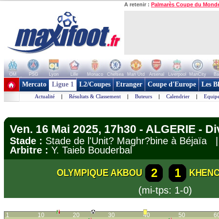
A retenir :
Palmarès Coupe du Mond
OM
PSG
Lyon
Lille
Monaco
Chelsea
Man Utd
Arsenal
Liverpool
ManCity
Ba
+ de clubs
Mercato
Ligue 1
L2/Coupes
Etranger
Coupe d'Europe
Les B
Actualité
|
Résultats & Classement
|
Buteurs
|
Calendrier
|
Equipe
Ven. 16 Mai 2025, 17h30 - ALGERIE - Di
Stade :
Stade de l'Unit? Maghr?bine à Béjaïa
Arbitre :
Y. Taieb Bouderbal
2
1
OLYMPIQUE AKBOU
KHENC
(mi-tps: 1-0)
1
10
20
30
40
50
6