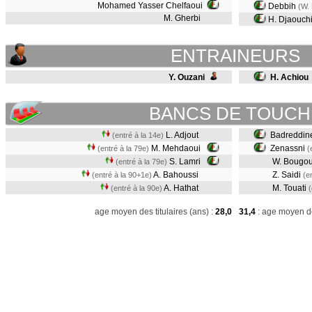
Mohamed Yasser Chelfaoui
Debbih
(W.
M. Gherbi
H. Djaouch
ENTRAINEURS
Y. Ouzani
H. Achiou
BANCS DE TOUCH
L. Adjout
Badreddine
(entré à la 14e)
M. Mehdaoui
Zenassni
(entré à la 79e)
(
S. Lamri
W. Bougou
(entré à la 79e)
A. Bahoussi
Z. Saidi
(entré à la 90+1e)
(e
A. Hathat
M. Touati
(entré à la 90e)
(
age moyen des titulaires (ans) :
28,0
31,4
: age moyen de