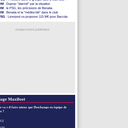
Inter
: Calhanoglu prêt à prolonger
OM
: Dupraz "alarmé" par la situation
Nice
: Abdelmonem veut rester
OM
: le PSG, les précisions de Benatia
L2
: le classement complet
OM
: Benatia et la "médiocrité" dans le club
L2
: les résultats de la soirée
PSG
: Liverpool va proposer 115 M€ pour Barcola
Amical
: Le Havre renversé par Oviedo
OM
: B. Genesio - "ce n'est pas idéal"
Amical
: Nice battu aux tirs au but
OM
: Côme pousse pour Gouiri
Benfica
: Ivanovic proche de Lens
emplacement publicitaire
OM
: Dupraz "alarmé" par la situation
Atletico
: Alvarez, le Barça va revoir son offre
Lorient
: Mbamba prêté par Leverkusen (officiel)
Amical
: le Real bat Ferencvaros
Naples
: Lukaku dit oui à Fenerbahçe
Voir les brèves précédentes
age Maxifoot
e va t-il faire mieux que Deschamps en équipe de
e ?
UI
NON