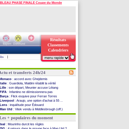
BLEAU PHASE FINALE Coupe du Monde
Résultats
Bayern
Dortmund
Classements
Calendriers
ubs
|
Actu et transferts 24h/24
Monaco
: accord avec Ghejdemis
Italie
: Guardiola, Maldini rétablit la vérité
Lille
: son départ, Meunier accuse Létang
FIFA
: Infantino ne démissionnera pas
Barça
: Flick esquive pour Ferran Torres
Liverpool
: Araujo, une option d'achat à 55 ...
Lens
: inquiétude pour Édouard
Man Utd
: Vitek vendu à Middlesbrough (off.)
PSV
: Sano recruté pour 14,5 M€ (officiel)
Les + populaires du moment
OM
: Coventry pense à Angel Gomes
PSG
: Rafel Pol satisfait des progrès
Real
: Mourinho durcit les règles
Amical
: le Barça vainqueur puis battu
PSG
: 4 retours dans le groupe face à Man Utd ?