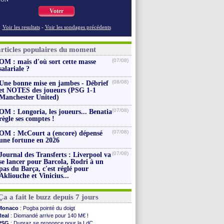
Voter
Voir les resultats
-
Voir les sondages précédents
articles populaires du moment
(07/08)
OM : mais d'où sort cette masse
salariale ?
(08/08)
Une bonne mise en jambes - Débrief
et NOTES des joueurs (PSG 1-1
Manchester United)
(07/08)
OM : Longoria, les joueurs... Benatia
règle ses comptes !
(07/08)
OM : McCourt a (encore) dépensé
une fortune en 2026
(07/08)
Journal des Transferts : Liverpool va
se lancer pour Barcola, Rodri à un
pas du Barça, c'est réglé pour
Akliouche et Vinicius...
Ça a fait le buzz depuis 7 jours
Monaco
: Pogba pointé du doigt
Real
: Diomandé arrive pour 140 M€ !
PSG
: Dupraz se prononce pour la LdC