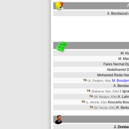
A. Bendaoud
M. H
M. Ma
Fares Nechat D
Abdelhamid 
Mohamed Reda Ha
M. Boudj
(A. Redjem, 46e)
A. Bend
I. Ign
(Babacar Sarr, 63e)
A. Lah
(W. Bwalya, 83e)
Kouceila Bo
(L. Akhrib, 63e)
R. Ber
(M. Nezla, 83e)
J. Zinnba