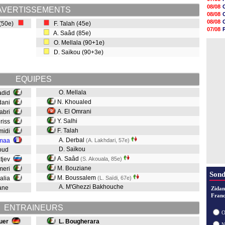
08/08
08/08
AVERTISSEMENTS
08/08
08/08
08/08
08/08
 (50e)
F. Talah (45e)
08/08
07/08
A. Saâd (85e)
08/08
07/08
08/08
O. Mellala (90+1e)
08/08
08/08
D. Saïkou (90+3e)
08/08
08/08
08/08
EQUIPES
08/08
08/08
O. Mellala
adid
N. Khoualed
dani
A. El Omrani
jabri
Y. Salhi
Driss
F. Talah
midi
A. Derbal
emaa
(A. Lakhdari, 57e)
D. Saïkou
aoud
A. Saâd
atjev
(S. Akouala, 85e)
M. Bouziane
meri
Sond
M. Boussalem
ualia
(L. Saïdi, 67e)
A. M'Ghezzi Bakhouche
kane
Zidan
Franc
ENTRAINEURS
O
uer
L. Bougherara