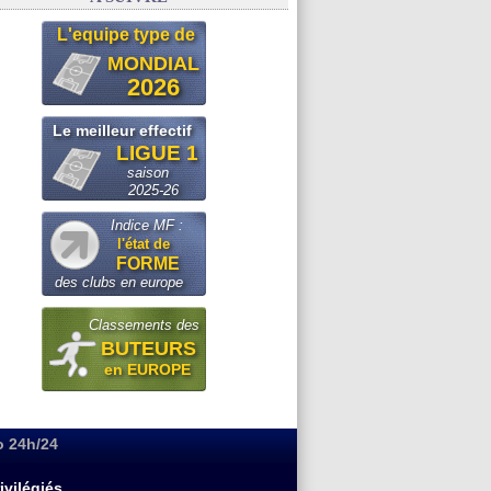
L'equipe type de
MONDIAL
2026
Le meilleur effectif
LIGUE 1
saison
2025-26
Indice MF :
l'état de
FORME
des clubs en europe
Classements des
BUTEURS
en EUROPE
o 24h/24
ivilégiés