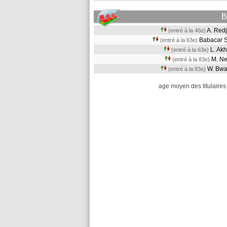
B
A. Re
(entré à la 46e)
Babacar 
(entré à la 63e)
L. Ak
(entré à la 63e)
M. N
(entré à la 83e)
W. Bw
(entré à la 83e)
age moyen des titulaires 