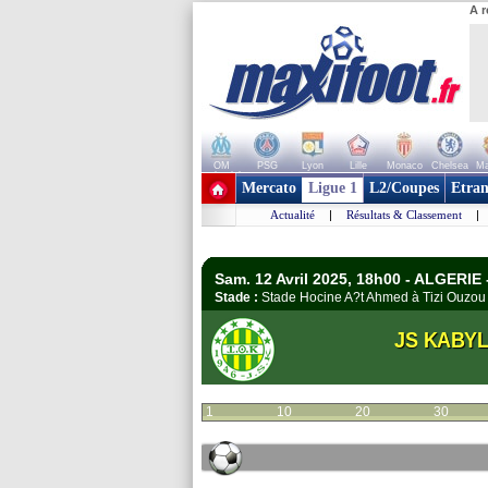
A r
OM
PSG
Lyon
Lille
Monaco
Chelsea
Ma
+ de clubs
Mercato
Ligue 1
L2/Coupes
Etran
Actualité
|
Résultats & Classement
|
Sam. 12 Avril 2025, 18h00 - ALGERIE 
Stade :
Stade Hocine A?t Ahmed à Tizi Ouz
JS KABYL
1
10
20
30