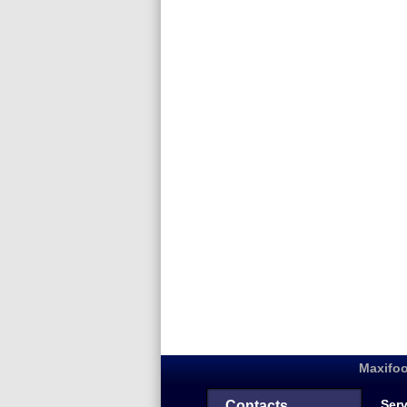
Maxifoo
Serv
Contacts