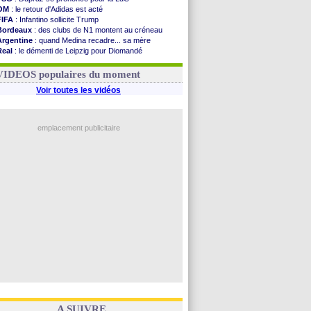
OM
: le retour d'Adidas est acté
FIFA
: Infantino sollicite Trump
Bordeaux
: des clubs de N1 montent au créneau
Argentine
: quand Medina recadre... sa mère
Real
: le démenti de Leipzig pour Diomandé
OM
: le club prêt à libérer Kondogbia ?
OM
: Paixão attire un 2e club anglais
VIDEOS populaires du moment
Voir toutes les vidéos
emplacement publicitaire
A SUIVRE