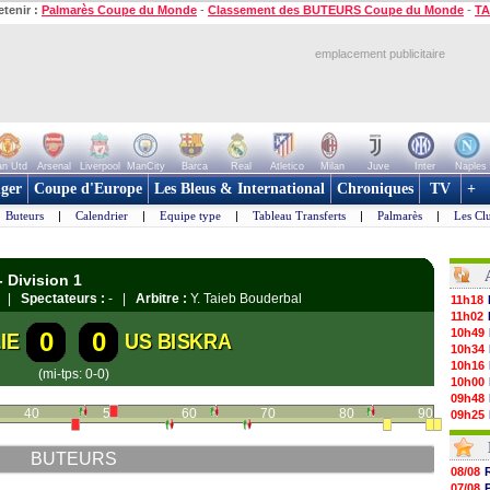
etenir :
Palmarès Coupe du Monde
-
Classement des BUTEURS Coupe du Monde
-
TA
emplacement publicitaire
n Utd
Arsenal
Liverpool
ManCity
Barca
Real
Atletico
Milan
Juve
Inter
Naples
ger
Coupe d'Europe
Les Bleus & International
Chroniques
TV
+
Buteurs
|
Calendrier
|
Equipe type
|
Tableau Transferts
|
Palmarès
|
Les Cl
- Division 1
ou |
Spectateurs :
- |
Arbitre :
Y. Taieb Bouderbal
11h18
11h02
10h49
0
0
IE
US BISKRA
10h34
10h16
(mi-tps: 0-0)
10h00
09h48
40
50
60
70
80
90
09h25
09h10
08h52
BUTEURS
08/08
08/08
08/08
07/08