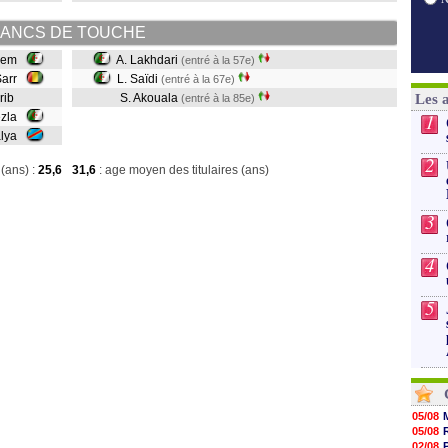
ANCS DE TOUCHE
djem
A. Lakhdari
(entré à la 57e)
Sarr
L. Saïdi
(entré à la 67e)
hrib
S. Akouala
Les 
(entré à la 85e)
1
ezla
alya
2
(ans) :
25,6
31,6
: age moyen des titulaires (ans)
3
4
5
05/08
05/08
02/08