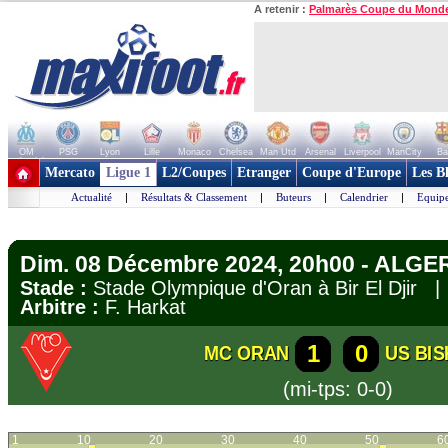
A retenir :
Palmarès Coupe du Mond
OM
PSG
Lyon
Lille
Monaco
Chelsea
Man Utd
Arsenal
Liverpool
ManCity
Ba
+ de clubs
Mercato
Ligue 1
L2/Coupes
Etranger
Coupe d'Europe
Les B
Actualité
|
Résultats & Classement
|
Buteurs
|
Calendrier
|
Equipe
Dim. 08 Décembre 2024, 20h00 - ALGERI
Stade :
Stade Olympique d'Oran à Bir El Djir
Arbitre :
F. Harkat
1
0
MC ORAN
US BI
(mi-tps: 0-0)
1
10
20
30
40
50
6