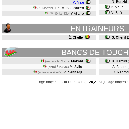
N. Benzid
K. Aribi
B. Mellel
M. Boussalem
(Z. Motrani, 71e)
M. Baâli
Y. Aliane
(M. Sylla, 83e)
ENTRAINEURS
É. Chelle
S. Cherif 
BANCS DE TOUCH
Z. Motrani
B. Hamidi
(entré à la 71e)
M. Sylla
A. Bouda
(entré à la 83e)
(
M. Senhadji
R. Rahmo
(entré à la 90+2e)
age moyen des titulaires (ans) :
28,2
31,1
: age moyen de