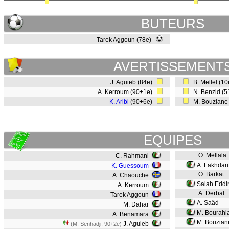
BUTEURS
Tarek Aggoun (78e)
AVERTISSEMENT
J. Aguieb (84e)
B. Mellel (1
A. Kerroum (90+1e)
N. Benzid (
K. Aribi
(90+6e)
M. Bouziane
EQUIPES
O. Mellala
C. Rahmani
A. Lakhdari
K. Guessoum
O. Barkat
A. Chaouche
Salah Eddin
A. Kerroum
A. Derbal
Tarek Aggoun
A. Saâd
M. Dahar
M. Bourahl
A. Benamara
M. Bouzia
J. Aguieb
(M. Senhadji, 90+2e)