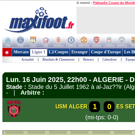
A retenir :
Palmarès Coupe du Mond
OM
PSG
Lyon
Lille
Monaco
Chelsea
Man Utd
Arsenal
Liverpool
ManCity
Ba
+ de clubs
Mercato
Ligue 1
L2/Coupes
Etranger
Coupe d'Europe
Les B
Actualité
|
Résultats & Classement
|
Buteurs
|
Calendrier
|
Equipe
Lun. 16 Juin 2025, 22h00 - ALGERIE - D
Stade :
Stade du 5 Juillet 1962 à al-Jaz??ir (A
- |
Arbitre :
1
0
USM ALGER
ES SET
(mi-tps: 0-0)
1
10
20
30
40
50
6