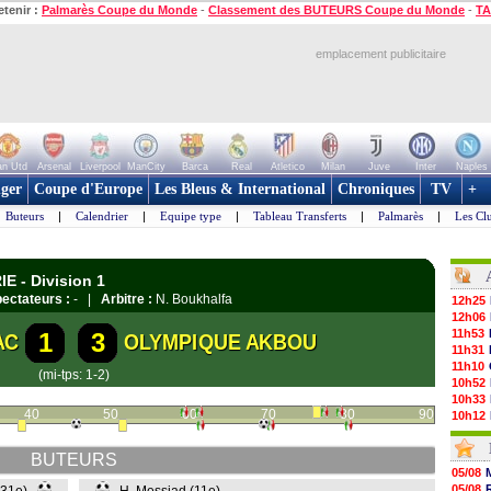
etenir :
Palmarès Coupe du Monde
-
Classement des BUTEURS Coupe du Monde
-
TA
emplacement publicitaire
n Utd
Arsenal
Liverpool
ManCity
Barca
Real
Atletico
Milan
Juve
Inter
Naples
ger
Coupe d'Europe
Les Bleus & International
Chroniques
TV
+
Buteurs
|
Calendrier
|
Equipe type
|
Tableau Transferts
|
Palmarès
|
Les Cl
E - Division 1
ectateurs :
- |
Arbitre :
N. Boukhalfa
12h25
12h06
11h53
1
3
AC
OLYMPIQUE AKBOU
11h31
11h10
(mi-tps: 1-2)
10h52
10h33
40
50
60
70
80
90
10h12
10h09
10h05
BUTEURS
09h44
05/08
09h24
05/08