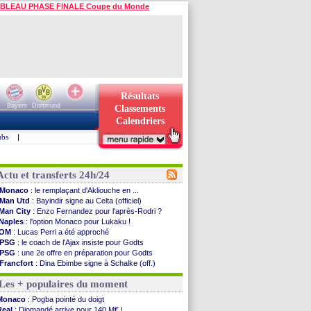
BLEAU PHASE FINALE Coupe du Monde
Résultats
Bayern
Dortmund
Classements
Calendriers
ubs
|
Actu et transferts 24h/24
Monaco
: le remplaçant d'Akliouche en ...
Man Utd
: Bayindir signe au Celta (officiel)
Man City
: Enzo Fernandez pour l'après-Rodri ?
Naples
: l'option Monaco pour Lukaku !
OM
: Lucas Perri a été approché
PSG
: le coach de l'Ajax insiste pour Godts
PSG
: une 2e offre en préparation pour Godts
Francfort
: Dina Ebimbe signe à Schalke (off.)
Strasbourg
: Saïdou Sow prêté à Nantes (off.)
Les + populaires du moment
Monaco
: Filipe Luis aimerait garder Balogun
Dortmund
: Newcastle est prévenu pour Nmecha
Monaco
: Pogba pointé du doigt
Barça
: première offre à 45 M€ pour Rodri ?
Real
: Diomandé arrive pour 140 M€ !