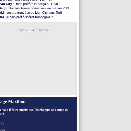
Argentine
: le soutien très appuyé à Infantino
Man City
: Rodri préfère le Barça au Real !
Tottenham
: Van de Ven va prolonger
Barça
: Ferran Torres donne son feu vert au PSG
Barça
: l'agent de Rodri confirme !
OM
: accord trouvé avec Man City pour Rulli
FIFA
: la CAF soutient Infantino
OM
: le club prêt à libérer Kondogbia ?
CdM 2030
: Rubiales charge Infantino et ...
PSG
: l'étonnante rumeur Gusto
Rennes
: Embolo a des pistes alléchantes
PSG
: Luis Enrique satisfait malgré tout
Côte d'Ivoire
: Renard affiche ses ambitions
emplacement publicitaire
Rennes
: Haise confirme pour Aït Boudlal
Man City
: Trafford à Leeds pour 47 M€ (off...
Man Utd
: Zirkzee vers la Juventus ?
Amical
: Monaco s'impose contre Getafe
Nantes
: Der Zakarian et sa relation avec Kita
Voir les brèves précédentes
age Maxifoot
e va t-il faire mieux que Deschamps en équipe de
e ?
UI
NON