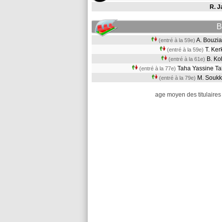
R. J
B
A. Bouz
(entré à la 59e)
T. Ke
(entré à la 59e)
B. Ko
(entré à la 61e)
Taha Yassine T
(entré à la 77e)
M. Sou
(entré à la 79e)
age moyen des titulaires 