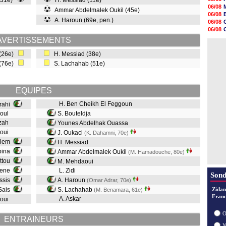
(31e)
H. Messiad (11e)
09h06
06/08
Ammar Abdelmalek Oukil (45e)
08h44
06/08
08h22
A. Haroun (69e, pen.)
06/08
06/08
06/08
06/08
06/08
AVERTISSEMENTS
06/08
06/08
06/08
 (26e)
H. Messiad (38e)
06/08
 (76e)
S. Lachahab (51e)
06/08
06/08
06/08
06/08
EQUIPES
H. Ben Cheikh El Feggoun
rrahi
boul
S. Bouteldja
hzah
Younes Abdelhak Ouassa
aoui
J. Oukaci
(K. Dahamni, 70e)
alem
H. Messiad
lbina
Ammar Abdelmalek Oukil
(M. Hamadouche, 80e)
ttou
M. Mehdaoui
dene
L. Zidi
Sond
assis
A. Haroun
(Omar Adrar, 70e)
Sais
S. Lachahab
Zidan
(M. Benamara, 61e)
Franc
A. Askar
aoui
O
ENTRAINEURS