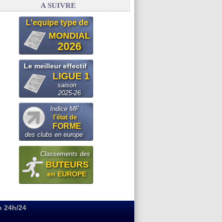
A SUIVRE
L'equipe type de
MONDIAL
2026
Le meilleur effectif
LIGUE 1
saison
2025-26
Indice MF :
l'état de
FORME
des clubs en europe
Classements des
BUTEURS
en EUROPE
o 24h/24