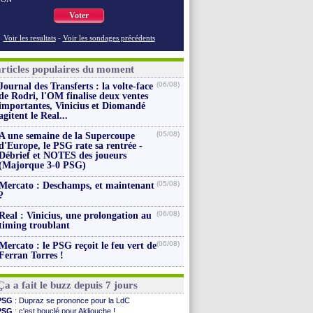
Voter
Voir les resultats
-
Voir les sondages précédents
articles populaires du moment
(06/08)
Journal des Transferts : la volte-face
de Rodri, l'OM finalise deux ventes
importantes, Vinicius et Diomandé
agitent le Real...
(05/08)
A une semaine de la Supercoupe
d'Europe, le PSG rate sa rentrée -
Débrief et NOTES des joueurs
(Majorque 3-0 PSG)
(05/08)
Mercato : Deschamps, et maintenant
?
(06/08)
Real : Vinicius, une prolongation au
timing troublant
(06/08)
Mercato : le PSG reçoit le feu vert de
Ferran Torres !
Ça a fait le buzz depuis 7 jours
PSG
: Dupraz se prononce pour la LdC
PSG
: c'est bouclé pour Akliouche !