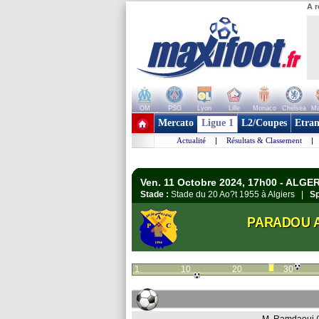
A r
OM
PSG
Lyon
Lille
Monaco
Chelsea
Ma
+ de clubs
Mercato
Ligue 1
L2/Coupes
Etran
Actualité
|
Résultats & Classement
|
Ven. 11 Octobre 2024, 17h00 - ALGERI
Stade :
Stade du 20 Ao?t 1955 à Algiers |
Sp
PARADOU 
1
10
20
30