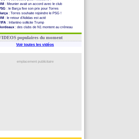
OM
: Meunier avait un accord avec le club
PSG
: le Barça fixe son prix pour Torres
Barça
: Torres souhaite rejoindre le PSG !
OM
: le retour d'Adidas est acté
FIFA
: Infantino sollicite Trump
Bordeaux
: des clubs de N1 montent au créneau
Argentine
: quand Medina recadre... sa mère
Real
: le démenti de Leipzig pour Diomandé
VIDEOS populaires du moment
Voir toutes les vidéos
emplacement publicitaire