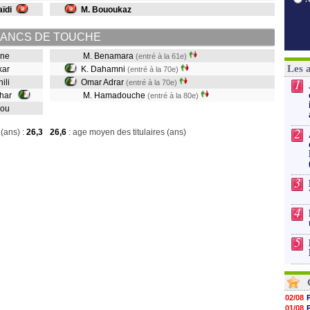
aïdi
M. Bououkaz
ANCS DE TOUCHE
iane
M. Benamara
(entré à la 61e)
Les 
rkar
K. Dahamni
(entré à la 70e)
1
hili
Omar Adrar
(entré à la 70e)
ahar
M. Hamadouche
(entré à la 80e)
kkou
2
(ans) :
26,3
26,6
: age moyen des titulaires (ans)
3
4
5
02/08
01/08