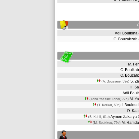
M. Ramdaoui 
Adil Boulbina
O. Bouzahzah
M. Fe
C. Boulka
O. Bouza
S. Z
(A. Bouziane, 59e)
H. S
Adil Bou
M. Ya
(Taha Yassine Tahar, 77e)
I. Boulou
(T. Kerkar, 59e)
D. Ka
Aymen Zakarya 
(B. Kohili, 61e)
M. Ramd
(M. Soukkou, 79e)