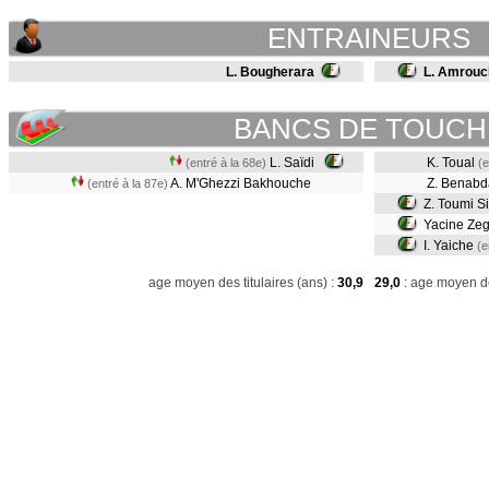
ENTRAINEURS
L. Bougherara
L. Amrouc
BANCS DE TOUCH
L. Saïdi
K. Toual
(entré à la 68e)
(e
A. M'Ghezzi Bakhouche
Z. Benab
(entré à la 87e)
Z. Toumi S
Yacine Ze
I. Yaiche
(e
age moyen des titulaires (ans) :
30,9
29,0
: age moyen de