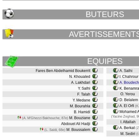
BUTEURS
AVERTISSEMENT
EQUIPES
Fares Ben Abdelhamid Boukerrit
A. Salhi
N. Khoualed
I. Chahrour
A. Lakhdari
A. Boudech
Y. Salhi
K. Benamr
O. Yerou
F. Talah
D. Belalem
Y. Medane
A. El Orfi
M. Bourahla
(K
Mohamed Al
B. Hamidi
(Yacine Zeghad, 9
M. Bouziane
(A. M'Ghezzi Bakhouche, 87e)
I. Attallah
Abdouel Ali Hadji
A. Berkat
(Z
M. Boussalem
(L. Saïdi, 68e)
M. Sediri
(