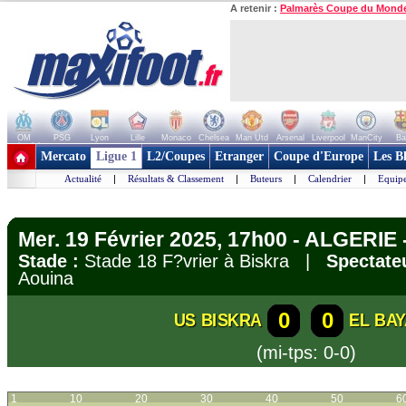
A retenir :
Palmarès Coupe du Mond
OM
PSG
Lyon
Lille
Monaco
Chelsea
Man Utd
Arsenal
Liverpool
ManCity
Ba
+ de clubs
Mercato
Ligue 1
L2/Coupes
Etranger
Coupe d'Europe
Les B
Actualité
|
Résultats & Classement
|
Buteurs
|
Calendrier
|
Equipe
Mer. 19 Février 2025, 17h00 - ALGERIE -
Stade :
Stade 18 F?vrier à Biskra |
Spectateu
Aouina
0
0
US BISKRA
EL BA
(mi-tps: 0-0)
1
10
20
30
40
50
6