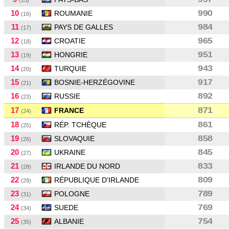
(15)
10
990
ROUMANIE
(16)
11
984
PAYS DE GALLES
(17)
12
965
CROATIE
(18)
13
951
HONGRIE
(19)
14
943
TURQUIE
(20)
15
917
BOSNIE-HERZÉGOVINE
(21)
16
892
RUSSIE
(23)
17
871
FRANCE
(24)
18
861
RÉP. TCHÈQUE
(25)
19
858
SLOVAQUIE
(26)
20
845
UKRAINE
(27)
21
833
IRLANDE DU NORD
(28)
22
809
RÉPUBLIQUE D'IRLANDE
(29)
23
789
POLOGNE
(31)
24
769
SUEDE
(34)
25
754
ALBANIE
(35)