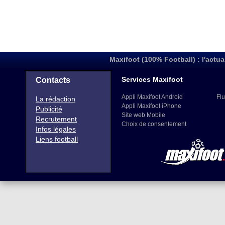
43
296
ARMENIE
(116)
44
283
GEORGIE
(122)
45
276
KAZAKHSTAN
(125)
46
274
LITUANIE
(128)
Maxifoot (100% Football) : l'actua
47
257
MACÉDOINE
(138)
48
233
LUXEMBOURG
Services Maxifoot
Contacts
(142)
49
165
MOLDAVIE
(156)
Appli Maxifoot Android
Flu
La rédaction
50
139
MALTE
Appli Maxifoot iPhone
(161)
Publicité
Site web Mobile
Recrutement
51
137
LIECHTENSTEIN
(163)
Choix de consentement
Infos légales
52
28
SAINT MARIN
(198)
Liens football
53
6
ANDORRE
(201)