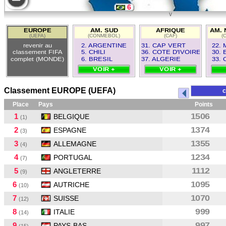
6
v
11
EUROPE
AM. SUD
AFRIQUE
AM. 
(UEFA)
(CONMEBOL)
(CAF)
(
2
revenir au
2. ARGENTINE
31. CAP VERT
22.
classement FIFA
5. CHILI
36. COTE D'IVOIRE
30. 
complet (MONDE)
6. BRESIL
37. ALGERIE
33.
VOIR +
VOIR +
Classement EUROPE (UEFA)
c
Place
Pays
Points
1
1506
BELGIQUE
(1)
2
1374
ESPAGNE
(3)
3
1355
ALLEMAGNE
(4)
4
1234
PORTUGAL
(7)
5
1112
ANGLETERRE
(9)
6
1095
AUTRICHE
(10)
7
1070
SUISSE
(12)
8
999
ITALIE
(14)
9
997
PAYS-BAS