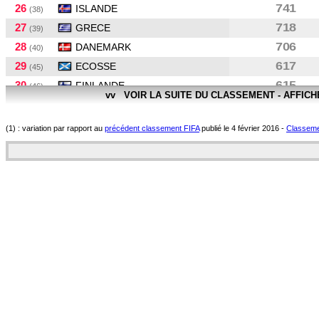
26
741
ISLANDE
(38)
27
718
GRECE
(39)
28
706
DANEMARK
(40)
29
617
ECOSSE
(45)
30
615
FINLANDE
(46)
vv VOIR LA SUITE DU CLASSEMENT - AFFIC
31
596
SERBIE
(50)
32
594
NORVEGE
(51)
(1) : variation par rapport au
précédent classement FIFA
publié le 4 février 2016 -
Classemen
33
577
SLOVENIE
(54)
34
517
BIÉLORUSSIE
(64)
35
506
ISRAEL
(67)
36
500
BULGARIE
(70)
37
442
CHYPRE
(79)
38
409
MONTENEGRO
(84)
39
376
ESTONIE
(88)
40
357
ILES FÉROÉ
(93)
41
341
LETTONIE
(98)
42
300
AZERBAIDJAN
(112)