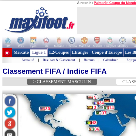
A retenir :
Palmarès Coupe du Mond
OM
PSG
Lyon
Lille
Monaco
Chelsea
Man Utd
Arsenal
Liverpool
ManCity
Ba
+ de clubs
Mercato
Ligue 1
L2/Coupes
Etranger
Coupe d'Europe
Les B
Actualité
|
Résultats & Classement
|
Buteurs
|
Calendrier
|
Equipe
Classement FIFA / Indice FIFA
> CLASSEMENT MASCULIN
CLASS
^
9
4
24
3
14
30
37
48
36