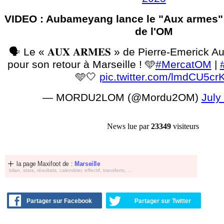
VIDEO : Aubameyang lance le "Aux armes" 
de l'OM
🗣️ Le « 𝐀𝐔𝐗 𝐀𝐑𝐌𝐄𝐒 » de Pierre-Emeric
pour son retour à Marseille ! 🩵
#MercatOM
|
🩵🤍
pic.twitter.com/lmdCU5cr
— MORDU2LOM (@Mordu2OM)
July
News lue par
23349
visiteurs
la page Maxifoot de :
Marseille
bilan, stats, résultats, calendrier, effectif, transferts, ...
Partager sur Facebook
Partager sur Twitter