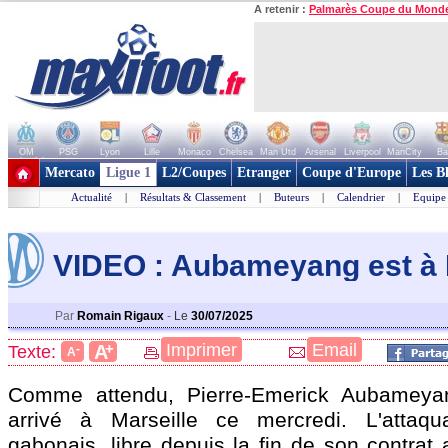
A retenir :
Palmarès Coupe du Mond
OM
PSG
Lyon
Lille
Monaco
Chelsea
Man Utd
Arsenal
Liverpool
ManCity
Ba
+ de clubs
Mercato
Ligue 1
L2/Coupes
Etranger
Coupe d'Europe
Les B
Actualité
|
Résultats & Classement
|
Buteurs
|
Calendrier
|
Equipe
VIDEO : Aubameyang est à 
Par
Romain Rigaux
-
Le
30/07/2025
+
Imprimer
Email
A
Texte:
-
A
Comme attendu, Pierre-Emerick Aubameya
arrivé à Marseille ce mercredi. L'attaqua
gabonais, libre depuis la fin de son contrat