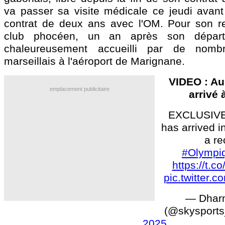
va passer sa visite médicale ce jeudi avan
contrat de deux ans avec l'OM. Pour son r
club phocéen, un an après son dépar
chaleureusement accueilli par de nombr
marseillais à l'aéroport de Marignane.
VIDEO : A
emplacement publicitaire
arrivé 
EXCLUSIVE
has arrived i
a re
#Olympiq
https://t.
pic.twitter
— Dhar
(@skysports
2025