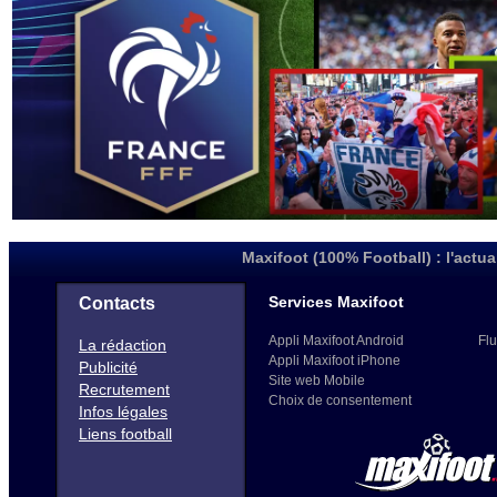
Maxifoot (100% Football) : l'actua
Services Maxifoot
Contacts
Appli Maxifoot Android
Flu
La rédaction
Appli Maxifoot iPhone
Publicité
Site web Mobile
Recrutement
Choix de consentement
Infos légales
Liens football