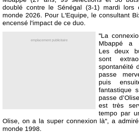
doublé contre le Sénégal (3-1) mardi lors
monde 2026. Pour L'Equipe, le consultant Bi
encensé l'impact de ce duo.
"La connexio
emplacement publicitaire
Mbappé a ét
Les deux b
sont extrao
spontanéité d
passe mervei
puis ensui
fantastique 
passe d’Olise
est très se
tempo par u
Olise, on a la super connexion là", a admir
monde 1998.