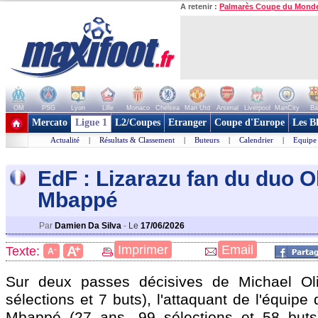
A retenir :
Palmarès Coupe du Mond
OM
PSG
Lyon
Lille
Monaco
Chelsea
Man Utd
Arsenal
Liverpool
ManCity
Ba
+ de clubs
Mercato
Ligue 1
L2/Coupes
Etranger
Coupe d'Europe
Les B
Actualité
|
Résultats & Classement
|
Buteurs
|
Calendrier
|
Equipe
EdF : Lizarazu fan du duo O
Mbappé
Par
Damien Da Silva
-
Le
17/06/2026
+
Imprimer
Email
A
Texte:
-
A
Sur deux passes décisives de Michael Ol
sélections et 7 buts), l'attaquant de l'équipe
Mbappé (27 ans, 99 sélections et 58 buts)