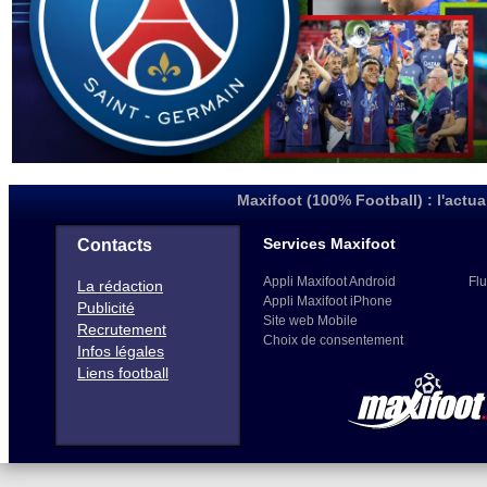
Maxifoot (100% Football) : l'actua
Services Maxifoot
Contacts
Appli Maxifoot Android
Flu
La rédaction
Appli Maxifoot iPhone
Publicité
Site web Mobile
Recrutement
Choix de consentement
Infos légales
Liens football