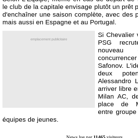
le club de la capitale envisage plutôt un prêt 
d'enchaîner une saison complète, avec des p
mais aussi en Espagne et au Portugal.
Si Chevalier v
emplacement publicitaire
PSG recrut
nouveau 
concurre
Safonov. L'id
deux potenti
Alessandro L
arriver libre
Milan AC, de
place de Ma
entre groupe 
équipes de jeunes.
News lue par
11465
visiteurs