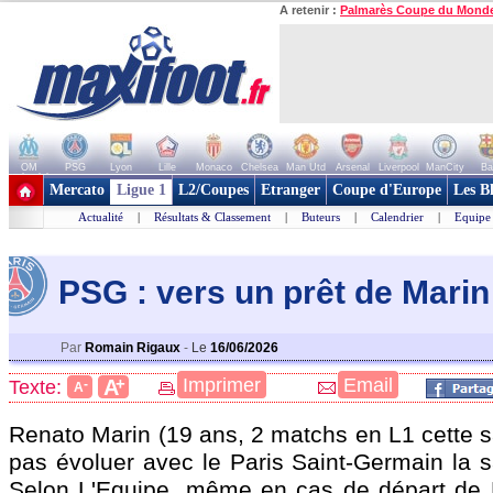
A retenir :
Palmarès Coupe du Mond
OM
PSG
Lyon
Lille
Monaco
Chelsea
Man Utd
Arsenal
Liverpool
ManCity
Ba
+ de clubs
Mercato
Ligue 1
L2/Coupes
Etranger
Coupe d'Europe
Les B
Actualité
|
Résultats & Classement
|
Buteurs
|
Calendrier
|
Equipe
PSG : vers un prêt de Marin
Par
Romain Rigaux
-
Le
16/06/2026
+
Imprimer
Email
A
Texte:
-
A
Renato
Marin
(19 ans, 2 matchs en L1 cette s
pas évoluer avec le Paris Saint-Germain la s
Selon L'Equipe, même en cas de départ de 