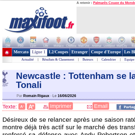
A retenir :
Palmarès Coupe du Mond
OM
PSG
Lyon
Lille
Monaco
Chelsea
Man Utd
Arsenal
Liverpool
ManCity
Ba
+ de clubs
Mercato
Ligue 1
L2/Coupes
Etranger
Coupe d'Europe
Les B
Actualité
|
Résultats & Classement
|
Buteurs
|
Calendrier
|
Equipe
Newcastle : Tottenham se l
Tonali
Par
Romain Rigaux
-
Le
16/06/2026
+
Imprimer
Email
A
Texte:
-
A
Désireux de se relancer après une saison rat
montre déjà très actif sur le marché des trans
renforcé sa défense avec Andy Robertson e