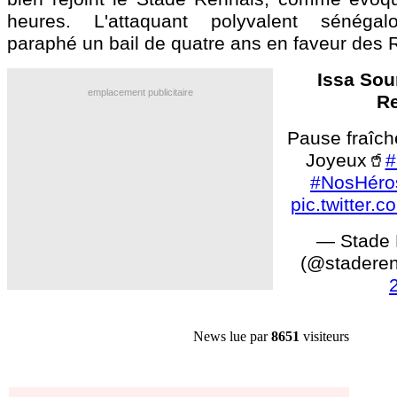
heures. L'attaquant polyvalent sénégal
paraphé un bail de quatre ans en faveur des R
Issa Sou
emplacement publicitaire
R
Pause fraîch
Joyeux🥤
#
#NosHéro
pic.twitter
— Stade 
(@stadere
News lue par
8651
visiteurs