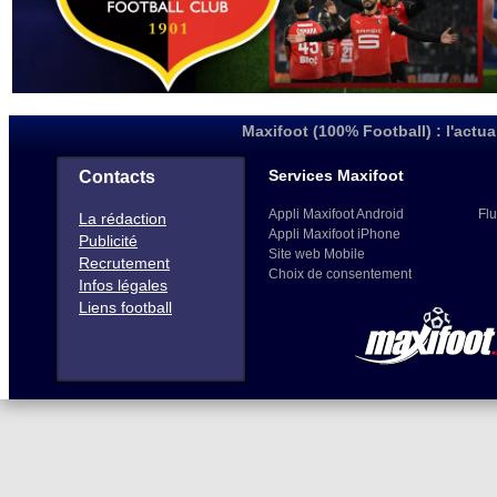
Maxifoot (100% Football) : l'actua
Services Maxifoot
Contacts
Appli Maxifoot Android
Flu
La rédaction
Appli Maxifoot iPhone
Publicité
Site web Mobile
Recrutement
Choix de consentement
Infos légales
Liens football