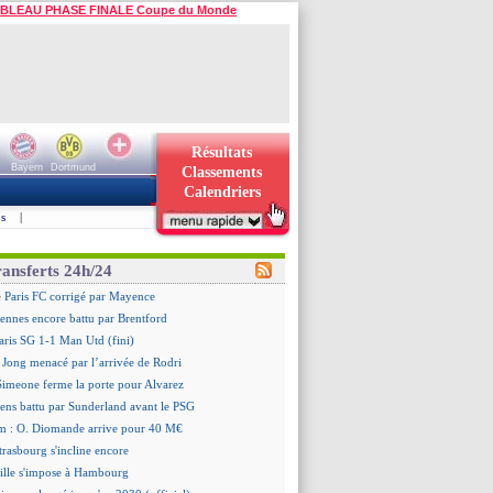
BLEAU PHASE FINALE Coupe du Monde
Résultats
Bayern
Dortmund
Classements
Calendriers
s
|
ransferts 24h/24
e Paris FC corrigé par Mayence
ennes encore battu par Brentford
aris SG 1-1 Man Utd (fini)
 Jong menacé par l’arrivée de Rodri
 Simeone ferme la porte pour Alvarez
ens battu par Sunderland avant le PSG
m : O. Diomande arrive pour 40 M€
trasbourg s'incline encore
ille s'impose à Hambourg