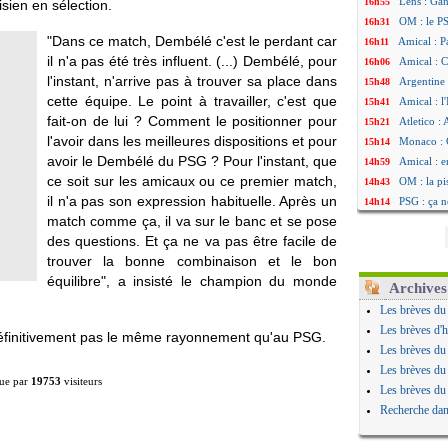
Lens : Gan
16h55
isien en sélection.
OM : le PS
16h31
"Dans ce match, Dembélé c'est le perdant car
Amical : P
16h11
il n'a pas été très influent. (...) Dembélé, pour
Amical : C
16h06
l'instant, n'arrive pas à trouver sa place dans
Argentine 
15h48
cette équipe. Le point à travailler, c'est que
Amical : l'
15h41
fait-on de lui ? Comment le positionner pour
Atletico : 
15h21
l'avoir dans les meilleures dispositions et pour
Monaco : C
15h14
avoir le Dembélé du PSG ? Pour l'instant, que
Amical : e
14h59
ce soit sur les amicaux ou ce premier match,
OM : la pi
14h43
il n'a pas son expression habituelle. Après un
PSG : ça n
14h14
match comme ça, il va sur le banc et se pose
Amical : R
13h59
des questions. Et ça ne va pas être facile de
Arsenal : 
13h55
trouver la bonne combinaison et le bon
Amical : 
13h48
équilibre", a insisté le champion du monde
Real : Mou
13h30
Archives
Amical : T
12h49
Les brèves du
OM : Benat
12h22
Les brèves d'h
 définitivement pas le même rayonnement qu'au PSG.
Newcastle 
12h00
Les brèves du
L2 : la 1è
11h46
Les brèves du
ue par
19753
visiteurs
PSG : une 
11h20
Les brèves du
PSG : le g
10h49
Recherche dan
OM : le jo
10h32
Heracles : 
10h10