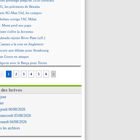
iou prolongé jusqu'en 2030 (officiel)
G, les précisions de Benatia
aris SG-Man Utd, les compos
helsea corrige l'AC Milan
: Messi perd son papa
Inter s'offre la Juventus
Almada rejoint River Plate (off.)
amara a la cote en Angleterre
ncore une défaite pour Strasbourg
ste Goore en attaque
égocie avec le Barça pour Torres
ennes s'incline contre Brentford
<
1
2
3
4
5
6
>
c'est signé pour Guimaraes (officiel)
Le Mans concède un nul
rinho durcit les règles
 des brèves
oulouse s'incline lourdement
 jour
ia et la "médiocrité" dans le club
ier
: Guimarães, le club se défend
 jeudi 06/08/2026
re journée à suivre en DIRECT !
 mercredi 05/08/2026
deuxième offre pour Suzuki
 mardi 04/08/2026
roupe pour le match face à Man Utd
s les archives
ur où tout a basculé pour Benatia
Reine-Adélaïde, le sort s'acharne...