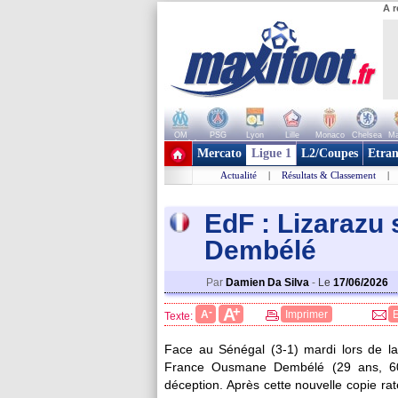
A r
OM
PSG
Lyon
Lille
Monaco
Chelsea
Ma
+ de clubs
Mercato
Ligue 1
L2/Coupes
Etran
Actualité
|
Résultats & Classement
|
EdF : Lizarazu 
Dembélé
Par
Damien Da Silva
-
Le
17/06/2026
+
A
-
A
Imprimer
Texte:
Face au Sénégal (3-1) mardi lors de l
France Ousmane Dembélé (29 ans, 60 
déception. Après cette nouvelle copie ra