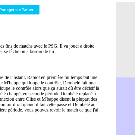
Monaco : 
09h49
Partager sur Twitter
OM : acco
09h35
Barça : Ar
09h08
OM : Côme
08h54
Man Utd : 
08h32
L3 : Caen 
07/08
OM : Højbj
07/08
OM : Gouir
07/08
Leipzig : l
07/08
L3 : 1ère u
07/08
OM : Benat
07/08
Villarreal 
07/08
Lyon : la d
07/08
OM : un no
07/08
Brest : un
07/08
OM : McCo
07/08
PSG : 4 re
07/08
Nice : Kevi
07/08
L1 : prison
07/08
Leganés : c
07/08
Atletico : 
07/08
Monaco : Fi
07/08