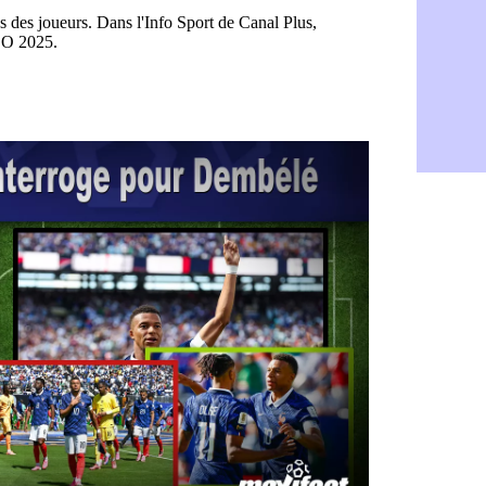
Lyon : Mang
07/08
PSG : Nsoki
07/08
Arsenal : N
07/08
Real : Mast
07/08
Man City :
07/08
Rennes : Ha
07/08
Palace : To
07/08
OM : B. Gen
07/08
TFC : Sion
07/08
PSG : Live
07/08
Norvège : 
07/08
PSG : Mbay
07/08
Monaco : F
07/08
Grenade : 
07/08
Juve : Zheg
07/08
OM : Aguer
07/08
Arsenal : G
07/08
Nantes : d
07/08
Monaco : l
07/08
Man Utd : B
07/08
Man City :
07/08
Naples : l
07/08
OM : Lucas
07/08