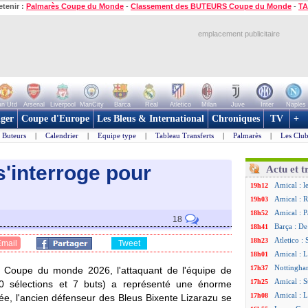
etenir :
Palmarès Coupe du Monde
-
Classement des BUTEURS Coupe du Monde
-
TA
emplacement publicitaire
n Utd
Arsenal
Liverpool
ManCity
Barca
Real
Atletico
Milan
Juve
Inter
Naples
ger
Coupe d'Europe
Les Bleus & International
Chroniques
TV
+
Buteurs
|
Calendrier
|
Equipe type
|
Tableau Transferts
|
Palmarès
|
Les Club
s'interroge pour
Actu et t
Amical : l
19h12
Amical : R
19h03
Amical : P
18h52
18
Barça : De
18h41
Atletico :
18h23
Email
Tweet
Amical : L
18h01
Nottingha
17h37
a Coupe du monde 2026, l'attaquant de l'équipe de
Amical : S
17h25
sélections et 7 buts) a représenté une énorme
Amical : L
17h08
tée, l'ancien défenseur des Bleus Bixente Lizarazu se