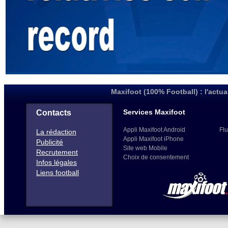
Maxifoot (100% Football) : l'actua
Services Maxifoot
Contacts
Appli Maxifoot Android
Flu
La rédaction
Appli Maxifoot iPhone
Publicité
Site web Mobile
Recrutement
Choix de consentement
Infos légales
Liens football