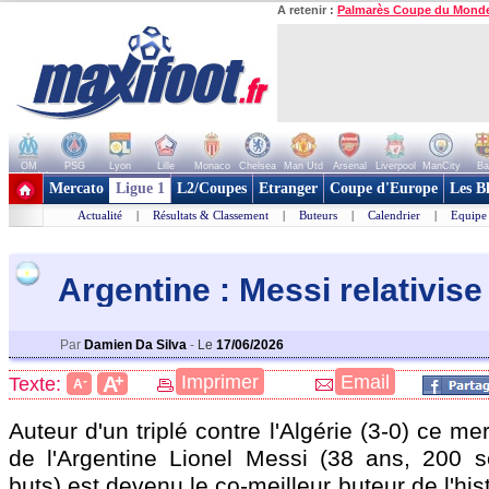
A retenir :
Palmarès Coupe du Mond
OM
PSG
Lyon
Lille
Monaco
Chelsea
Man Utd
Arsenal
Liverpool
ManCity
Ba
+ de clubs
Mercato
Ligue 1
L2/Coupes
Etranger
Coupe d'Europe
Les B
Actualité
|
Résultats & Classement
|
Buteurs
|
Calendrier
|
Equipe
Argentine : Messi relativis
Par
Damien Da Silva
-
Le
17/06/2026
+
Imprimer
Email
A
Texte:
-
A
Auteur d'un triplé contre l'Algérie (3-0) ce mer
de l'Argentine Lionel Messi (38 ans, 200 s
buts) est devenu le co-meilleur buteur de l'hi