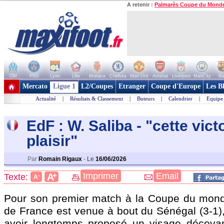
A retenir :
Palmarès Coupe du Mond
OM
PSG
Lyon
Lille
Monaco
Chelsea
Man Utd
Arsenal
Liverpool
ManCity
Ba
+ de clubs
Mercato
Ligue 1
L2/Coupes
Etranger
Coupe d'Europe
Les B
Actualité
|
Résultats & Classement
|
Buteurs
|
Calendrier
|
Equipe
EdF : W. Saliba - "cette victo
plaisir"
Par
Romain Rigaux
-
Le
16/06/2026
+
Imprimer
Email
A
Texte:
-
A
Pour son premier match à la Coupe du mond
de France est venue à bout du Sénégal (3-1),
avoir longtemps proposé un visage décevan