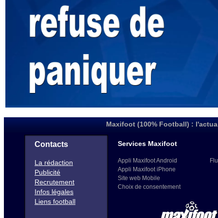
Maxifoot (100% Football) : l'actua
Services Maxifoot
Contacts
Appli Maxifoot Android
Flu
La rédaction
Appli Maxifoot iPhone
Publicité
Site web Mobile
Recrutement
Choix de consentement
Infos légales
Liens football