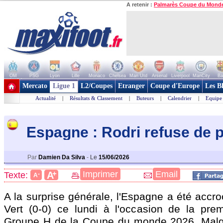
A retenir :
Palmarès Coupe du Mond
OM
PSG
Lyon
Lille
Monaco
Chelsea
Man Utd
Arsenal
Liverpool
ManCity
Ba
+ de clubs
Mercato
Ligue 1
L2/Coupes
Etranger
Coupe d'Europe
Les B
Actualité
|
Résultats & Classement
|
Buteurs
|
Calendrier
|
Equipe
Espagne : Rodri refuse de 
Par
Damien Da Silva
-
Le
15/06/2026
+
Imprimer
Email
A
Texte:
-
A
A la surprise générale, l'Espagne a été accr
Vert (0-0) ce lundi à l'occasion de la pre
Groupe H de la Coupe du monde 2026. Malgr