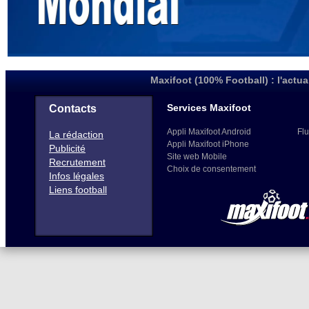
Maxifoot (100% Football) : l'actua
Services Maxifoot
Contacts
Appli Maxifoot Android
Flu
La rédaction
Appli Maxifoot iPhone
Publicité
Site web Mobile
Recrutement
Choix de consentement
Infos légales
Liens football