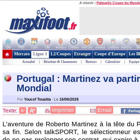
A retenir :
Palmarès Coupe du Mond
OM
PSG
Lyon
Lille
Monaco
Chelsea
Man Utd
Arsenal
Liverpool
ManCity
Ba
+ de clubs
Mercato
Ligue 1
L2/Coupes
Etranger
Coupe d'Europe
Les B
Actualité
|
Résultats & Classement
|
Buteurs
|
Calendrier
|
Equipe
Portugal : Martinez va parti
Mondial
Par
Youcef Touaitia
-
Le
16/06/2026
+
Imprimer
Email
A
Texte:
-
A
L’aventure de Roberto Martinez à la tête du 
sa fin. Selon talkSPORT, le sélectionneur e
de ne pas prolonger son contrat, qui expire à 