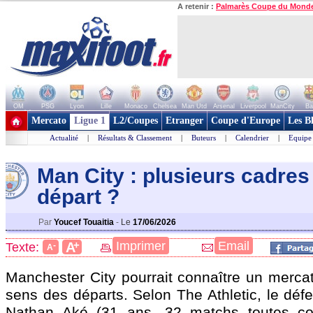
A retenir :
Palmarès Coupe du Mond
OM
PSG
Lyon
Lille
Monaco
Chelsea
Man Utd
Arsenal
Liverpool
ManCity
Ba
+ de clubs
Mercato
Ligue 1
L2/Coupes
Etranger
Coupe d'Europe
Les B
Actualité
|
Résultats & Classement
|
Buteurs
|
Calendrier
|
Equipe
Man City : plusieurs cadres 
dépar
t ?
Par
Youcef Touaitia
-
Le
17/06/2026
+
Imprimer
Email
A
Texte:
-
A
Manchester City pourrait connaître un merca
sens des départs. Selon The Athletic, le déf
Nathan
Aké
(31 ans, 32 matchs toutes com