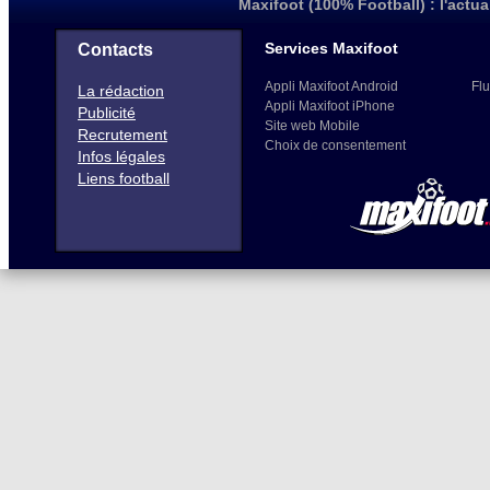
Maxifoot (100% Football) : l'actua
Services Maxifoot
Contacts
Appli Maxifoot Android
Flu
La rédaction
Appli Maxifoot iPhone
Publicité
Site web Mobile
Recrutement
Choix de consentement
Infos légales
Liens football