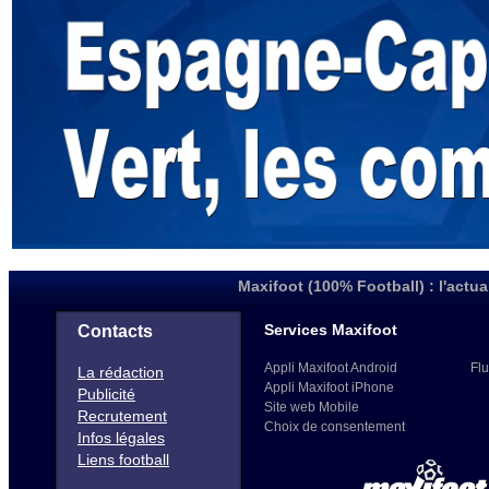
Maxifoot (100% Football) : l'actua
Services Maxifoot
Contacts
Appli Maxifoot Android
Flu
La rédaction
Appli Maxifoot iPhone
Publicité
Site web Mobile
Recrutement
Choix de consentement
Infos légales
Liens football