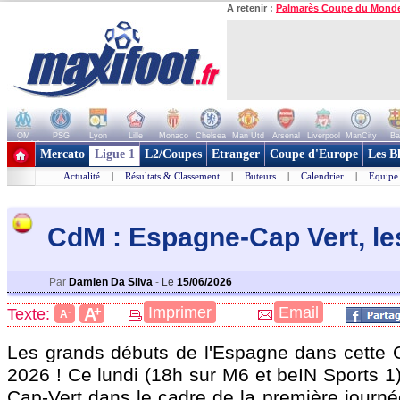
A retenir :
Palmarès Coupe du Mond
OM
PSG
Lyon
Lille
Monaco
Chelsea
Man Utd
Arsenal
Liverpool
ManCity
Ba
+ de clubs
Mercato
Ligue 1
L2/Coupes
Etranger
Coupe d'Europe
Les B
Actualité
|
Résultats & Classement
|
Buteurs
|
Calendrier
|
Equipe
CdM : Espagne-Cap Vert, l
Par
Damien Da Silva
-
Le
15/06/2026
+
Imprimer
Email
A
Texte:
-
A
Les grands débuts de l'Espagne dans cette
2026 ! Ce lundi (18h sur M6 et beIN Sports 1),
Cap-Vert dans le cadre de la première journ