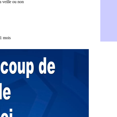
OM : Medi
06/08
Uruguay : 
06/08
Séville : J
06/08
PSG : Ndja
06/08
Real : Dio
06/08
Man City : 
06/08
Rennes : A
06/08
Aston Villa
06/08
OM : une a
06/08
Le Havre : 
06/08
Trabzonspor
06/08
Bordeaux :
06/08
FIFA : Al-K
06/08
Fenerbahçe
06/08
Bordeaux : 
06/08
Galatasara
06/08
Southampto
06/08
Real : Vini
06/08
VIDEO : un
06/08
Real : Dio
06/08
Real : Rodr
06/08
PSG : Aklio
06/08
Médias : la
06/08