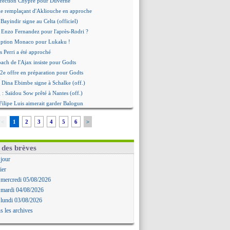
irection Chypre pour Duverne
le remplaçant d'Akliouche en approche
Bayindir signe au Celta (officiel)
 Enzo Fernandez pour l'après-Rodri ?
'option Monaco pour Lukaku !
 Perri a été approché
oach de l'Ajax insiste pour Godts
2e offre en préparation pour Godts
: Dina Ebimbe signe à Schalke (off.)
 : Saïdou Sow prêté à Nantes (off.)
ilipe Luis aimerait garder Balogun
: Newcastle est prévenu pour Nmecha
<
1
2
3
4
5
6
>
emière offre à 45 M€ pour Rodri ?
: le soutien très appuyé à Infantino
 : Van de Ven va prolonger
 des brèves
agent de Rodri confirme !
 jour
AF soutient Infantino
ier
 Rubiales charge Infantino et Sanchez
 mercredi 05/08/2026
bolo a des pistes alléchantes
 mardi 04/08/2026
re : Renard affiche ses ambitions
 lundi 03/08/2026
aise confirme pour Aït Boudlal
s les archives
 Trafford à Leeds pour 47 M€ (off.)
irkzee vers la Juventus ?