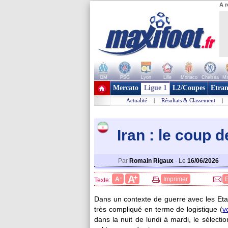
A r
OM
PSG
Lyon
Lille
Monaco
Chelsea
Ma
+ de clubs
Mercato
Ligue 1
L2/Coupes
Etran
Actualité
|
Résultats & Classement
|
Iran : le coup 
Par
Romain Rigaux
-
Le
16/06/2026
+
A
-
A
Imprimer
Texte:
Dans un contexte de guerre avec les Eta
très compliqué en terme de logistique (
vo
dans la nuit de lundi à mardi, le sélecti