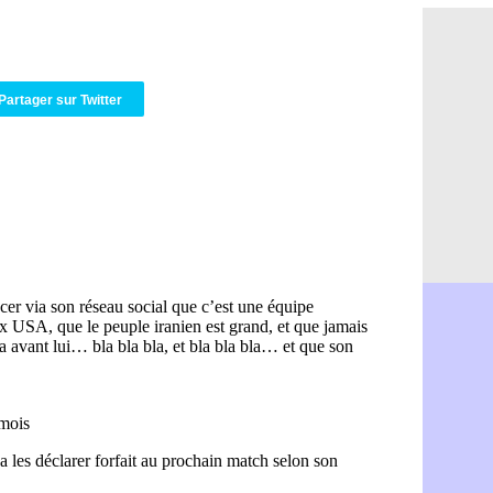
Amical : M
06/08
Nantes : De
06/08
OM : le clu
06/08
Monaco : l
06/08
Partager sur Twitter
FIFA : Teb
06/08
FIFA : l'UE
06/08
PSG : Teba
06/08
Real : Vini
06/08
Lyon : Man
06/08
OM : une o
06/08
Real : c'es
06/08
Troyes : Ju
06/08
PSG : Aklio
06/08
OM : une o
06/08
PSG : cont
06/08
Ouganda : 
06/08
Arsenal : A
06/08
Chelsea : P
06/08
FIFA : le 
06/08
PSG : l'ét
06/08
Bologne : D
06/08
OM : accor
06/08