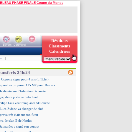
BLEAU PHASE FINALE Coupe du Monde
Résultats
Bayern
Dortmund
Classements
Calendriers
s
|
ransferts 24h/24
 Oppong signe pour 4 ans (officiel)
erpool va proposer 115 M€ pour Barcola
la démission d'Infantino réclamée
e, deux pistes se détachent
ilipe Luis veut remplacer Akliouche
 Luca Zidane va changer de club
grova très clair sur son futur
d, le plan B de Naples
Guimarães a signé son contrat