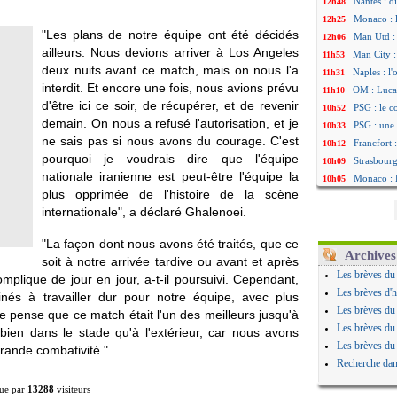
Nantes : d
12h48
Monaco : 
12h25
"Les plans de notre équipe ont été décidés
Man Utd : 
12h06
ailleurs. Nous devions arriver à Los Angeles
Man City :
11h53
deux nuits avant ce match, mais on nous l'a
Naples : l
11h31
interdit. Et encore une fois, nous avions prévu
OM : Lucas
11h10
d'être ici ce soir, de récupérer, et de revenir
PSG : le c
10h52
demain. On nous a refusé l'autorisation, et je
PSG : une 
10h33
ne sais pas si nous avons du courage. C'est
Francfort 
10h12
pourquoi je voudrais dire que l'équipe
Strasbourg
10h09
nationale iranienne est peut-être l'équipe la
Monaco : F
10h05
plus opprimée de l'histoire de la scène
Dortmund 
09h44
internationale", a déclaré Ghalenoei.
Barça : pr
09h24
Argentine 
09h06
"La façon dont nous avons été traités, que ce
Tottenham
08h44
Archives
soit à notre arrivée tardive ou avant et après
Barça : l'
08h22
Les brèves du
mplique de jour en jour, a-t-il poursuivi. Cependant,
FIFA : la C
06/08
Les brèves d'h
és à travailler dur pour notre équipe, avec plus
CdM 2030 :
06/08
Les brèves du
Je pense que ce match était l'un des meilleurs jusqu'à
Rennes : Em
06/08
Les brèves du
i bien dans le stade qu'à l'extérieur, car nous avons
Côte d'Ivoi
06/08
Les brèves du
grande combativité."
Rennes : H
06/08
Recherche dan
Man City :
06/08
ue par
13288
visiteurs
Man Utd : Z
06/08