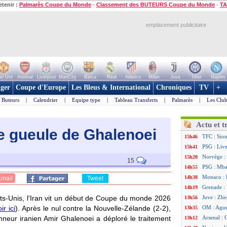
etenir :
Palmarès Coupe du Monde
-
Classement des BUTEURS Coupe du Monde
-
TA
emplacement publicitaire
n Utd
Arsenal
Liverpool
ManCity
Barca
Real
Atletico
Milan
Juve
Inter
Naples
ger
Coupe d'Europe
Les Bleus & International
Chroniques
TV
+
Buteurs
|
Calendrier
|
Equipe type
|
Tableau Transferts
|
Palmarès
|
Les Club
Actu et t
de gueule de Ghalenoei
TFC : Sion
15h46
PSG : Liv
15h41
Norvège : 
15h20
15
PSG : Mbay
14h55
Monaco : F
14h38
Email
Tweet
Grenade :
14h19
ts-Unis, l'Iran vit un début de Coupe du monde 2026
Juve : Zhe
13h56
ir ici
). Après le nul contre la Nouvelle-Zélande (2-2),
OM : Aguer
13h35
onneur iranien Amir Ghalenoei a déploré le traitement
Arsenal : 
13h12