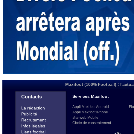
Maxifoot (100% Football) : l'actua
Services Maxifoot
Contacts
Appli Maxifoot Android
Flu
La rédaction
Appli Maxifoot iPhone
Publicité
Site web Mobile
Recrutement
Choix de consentement
Infos légales
Liens football