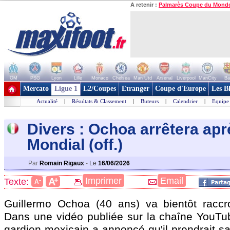
A retenir :
Palmarès Coupe du Mond
OM
PSG
Lyon
Lille
Monaco
Chelsea
Man Utd
Arsenal
Liverpool
ManCity
Ba
+ de clubs
Mercato
Ligue 1
L2/Coupes
Etranger
Coupe d'Europe
Les B
Actualité
|
Résultats & Classement
|
Buteurs
|
Calendrier
|
Equipe
Divers : Ochoa arrêtera apr
Mondial (off.)
Par
Romain Rigaux
-
Le
16/06/2026
+
Imprimer
Email
A
Texte:
-
A
Guillermo Ochoa (40 ans) va bientôt raccr
Dans une vidéo publiée sur la chaîne YouTub
gardien mexicain a annoncé qu'il prendrait sa 