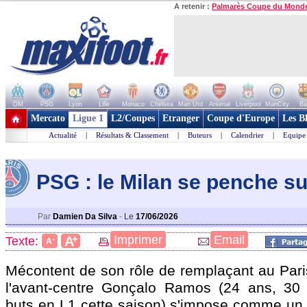
A retenir :
Palmarès Coupe du Mond
OM
PSG
Lyon
Lille
Monaco
Chelsea
Man Utd
Arsenal
Liverpool
ManCity
Ba
+ de clubs
Mercato
Ligue 1
L2/Coupes
Etranger
Coupe d'Europe
Les B
Actualité
|
Résultats & Classement
|
Buteurs
|
Calendrier
|
Equipe
PSG : le Milan se penche 
Par
Damien Da Silva
-
Le
17/06/2026
+
Imprimer
Email
A
Texte:
-
A
Mécontent de son rôle de remplaçant au Pari
l'avant-centre Gonçalo
Ramos
(24 ans, 30 a
buts en L1 cette saison) s'impose comme un 