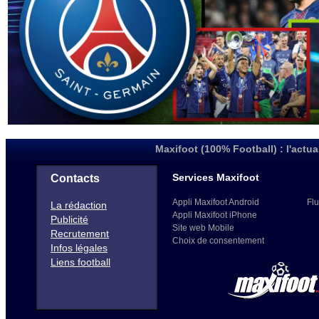
Maxifoot (100% Football) : l'actua
Services Maxifoot
Contacts
Appli Maxifoot Android
Flu
La rédaction
Appli Maxifoot iPhone
Publicité
Site web Mobile
Recrutement
Choix de consentement
Infos légales
Liens football