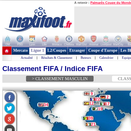
A retenir :
Palmarès Coupe du Mond
OM
PSG
Lyon
Lille
Monaco
Chelsea
Man Utd
Arsenal
Liverpool
ManCity
Ba
+ de clubs
Mercato
Ligue 1
L2/Coupes
Etranger
Coupe d'Europe
Les B
Actualité
|
Résultats & Classement
|
Buteurs
|
Calendrier
|
Equipe
Classement FIFA / Indice FIFA
> CLASSEMENT MASCULIN
CLASS
^
9
2
22
12
17
34
19
39
21