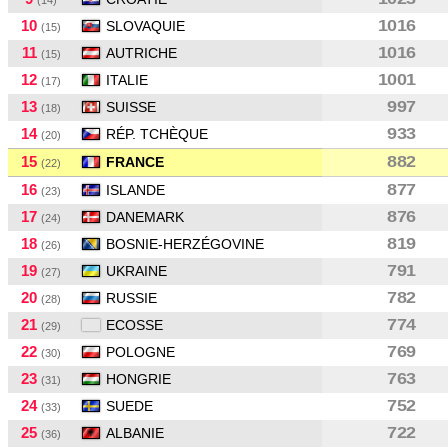
(14)
10
1016
SLOVAQUIE
(15)
11
1016
AUTRICHE
(15)
12
1001
ITALIE
(17)
13
997
SUISSE
(18)
14
933
RÉP. TCHÈQUE
(20)
15
882
FRANCE
(22)
16
877
ISLANDE
(23)
17
876
DANEMARK
(24)
18
819
BOSNIE-HERZÉGOVINE
(26)
19
791
UKRAINE
(27)
20
782
RUSSIE
(28)
21
774
ECOSSE
(29)
22
769
POLOGNE
(30)
23
763
HONGRIE
(31)
24
752
SUEDE
(33)
25
722
ALBANIE
(36)