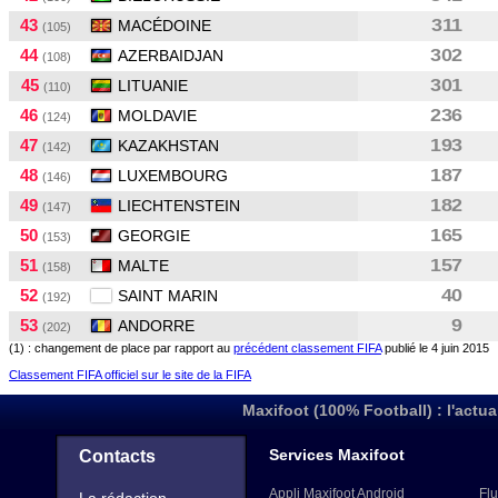
43
311
MACÉDOINE
(105)
44
302
AZERBAIDJAN
(108)
45
301
LITUANIE
(110)
46
236
MOLDAVIE
(124)
47
193
KAZAKHSTAN
(142)
48
187
LUXEMBOURG
(146)
49
182
LIECHTENSTEIN
(147)
50
165
GEORGIE
(153)
51
157
MALTE
(158)
52
40
SAINT MARIN
(192)
53
9
ANDORRE
(202)
(1) : changement de place par rapport au
précédent classement FIFA
publié le 4 juin 2015
Classement FIFA officiel sur le site de la FIFA
Maxifoot (100% Football) : l'actua
Services Maxifoot
Contacts
Appli Maxifoot Android
Flu