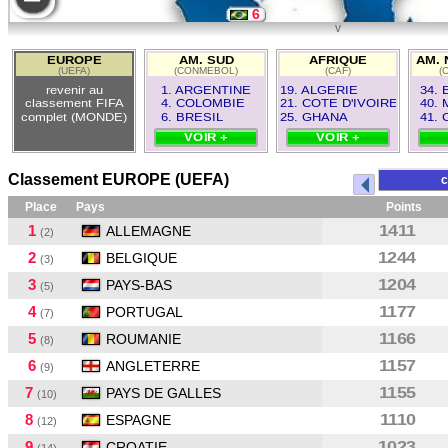
6
v
13
EUROPE
AM. SUD
AFRIQUE
AM. 
(UEFA)
(CONMEBOL)
(CAF)
(
1
revenir au
1. ARGENTINE
19. ALGERIE
34. 
classement FIFA
4. COLOMBIE
21. COTE D'IVOIRE
40.
complet (MONDE)
6. BRESIL
25. GHANA
41.
VOIR +
VOIR +
Classement EUROPE (UEFA)
c
Place
Pays
Points
1
1411
ALLEMAGNE
(2)
2
1244
BELGIQUE
(3)
3
1204
PAYS-BAS
(5)
4
1177
PORTUGAL
(7)
5
1166
ROUMANIE
(8)
6
1157
ANGLETERRE
(9)
7
1155
PAYS DE GALLES
(10)
8
1110
ESPAGNE
(12)
9
1023
CROATIE