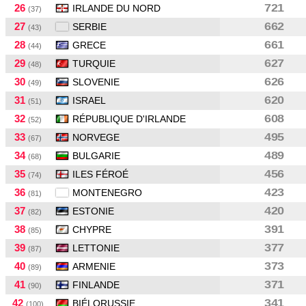
26
721
IRLANDE DU NORD
(37)
27
662
SERBIE
(43)
28
661
GRECE
(44)
29
627
TURQUIE
(48)
30
626
SLOVENIE
(49)
31
620
ISRAEL
(51)
32
608
RÉPUBLIQUE D'IRLANDE
(52)
33
495
NORVEGE
(67)
34
489
BULGARIE
(68)
35
456
ILES FÉROÉ
(74)
36
423
MONTENEGRO
(81)
37
420
ESTONIE
(82)
38
391
CHYPRE
(85)
39
377
LETTONIE
(87)
40
373
ARMENIE
(89)
41
371
FINLANDE
(90)
42
341
BIÉLORUSSIE
(100)