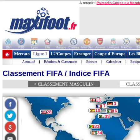
A retenir :
Palmarès Coupe du Mond
OM
PSG
Lyon
Lille
Monaco
Chelsea
Man Utd
Arsenal
Liverpool
ManCity
Ba
+ de clubs
Mercato
Ligue 1
L2/Coupes
Etranger
Coupe d'Europe
Les B
Actualité
|
Résultats & Classement
|
Buteurs
|
Calendrier
|
Equipe
Classement FIFA / Indice FIFA
> CLASSEMENT MASCULIN
CLASS
^
13
3
7
10
16
28
39
33
34