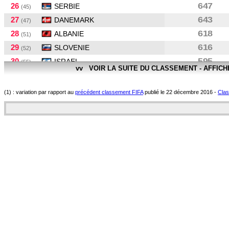
26
647
SERBIE
(45)
27
643
DANEMARK
(47)
28
618
ALBANIE
(51)
29
616
SLOVENIE
(52)
30
595
ISRAEL
(55)
vv VOIR LA SUITE DU CLASSEMENT - AFFIC
31
592
RUSSIE
(56)
32
549
MONTENEGRO
(63)
(1) : variation par rapport au
précédent classement FIFA
publié le 22 décembre 2016 -
Clas
33
524
ECOSSE
(67)
34
492
BULGARIE
(72)
35
470
BIÉLORUSSIE
(74)
36
422
ILES FÉROÉ
(82)
37
418
NORVEGE
(84)
38
412
ARMENIE
(86)
39
386
AZERBAIDJAN
(90)
40
368
FINLANDE
(93)
41
354
KAZAKHSTAN
(98)
42
324
LITUANIE
(105)