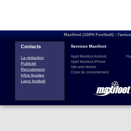
43
304
LETTONIE
(110)
44
290
CHYPRE
(116)
45
289
ESTONIE
(117)
46
281
GEORGIE
(121)
Maxifoot (100% Football) : l'actua
47
230
LUXEMBOURG
(133)
48
142
MACÉDOINE
Services Maxifoot
Contacts
(162)
49
138
MOLDAVIE
(164)
Appli Maxifoot Android
Flu
La rédaction
50
135
KOSOVO
Appli Maxifoot iPhone
(166)
Publicité
Site web Mobile
Recrutement
51
85
MALTE
(183)
Choix de consentement
Infos légales
52
75
LIECHTENSTEIN
(188)
Liens football
53
17
SAINT MARIN
(202)
54
12
ANDORRE
(203)
55
0
GIBRALTAR
(205)