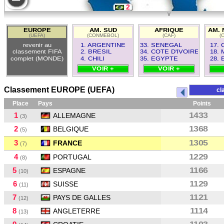
2
v
9
EUROPE
AM. SUD
AFRIQUE
AM. 
(UEFA)
(CONMEBOL)
(CAF)
(
1
revenir au
1. ARGENTINE
33. SENEGAL
17.
classement FIFA
2. BRESIL
34. COTE D'IVOIRE
18.
complet (MONDE)
4. CHILI
35. EGYPTE
28. 
VOIR +
VOIR +
Classement EUROPE (UEFA)
cl
Place
Pays
Points
1
1433
ALLEMAGNE
(3)
2
1368
BELGIQUE
(5)
3
1305
FRANCE
(7)
4
1229
PORTUGAL
(8)
5
1166
ESPAGNE
(10)
6
1129
SUISSE
(11)
7
1121
PAYS DE GALLES
(12)
8
1114
ANGLETERRE
(13)