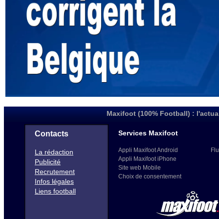
Maxifoot (100% Football) : l'actua
Services Maxifoot
Contacts
Appli Maxifoot Android
Flu
La rédaction
Appli Maxifoot iPhone
Publicité
Site web Mobile
Recrutement
Choix de consentement
Infos légales
Liens football