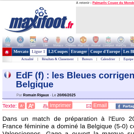
A retenir :
Palmarès Coupe du Mond
OM
PSG
Lyon
Lille
Monaco
Chelsea
Man Utd
Arsenal
Liverpool
ManCity
Ba
+ de clubs
Mercato
Ligue 1
L2/Coupes
Etranger
Coupe d'Europe
Les B
Actualité
|
Résultats & Classement
|
Buteurs
|
Calendrier
|
Equipe
EdF (f) : les Bleues corrigen
Belgique
Par
Romain Rigaux
-
Le
20/06/2025
+
Imprimer
Email
A
Texte:
-
A
Dans un match de préparation à l'Euro 20
France féminine a dominé la Belgique (5-0) c
Valenciennes. Gago a ouvert la marque su