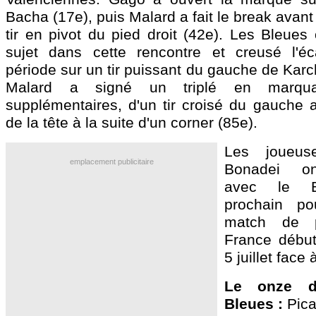
Bacha (17e), puis Malard a fait le break avant
tir en pivot du pied droit (42e). Les Bleues 
sujet dans cette rencontre et creusé l'é
période sur un tir puissant du gauche de Karc
Malard a signé un triplé en marqu
supplémentaires, d'un tir croisé du gauche a
de la tête à la suite d'un corner (85e).
Les joueus
emplacement publicitaire
Bonadei on
avec le Br
prochain po
match de p
France début
5 juillet face 
Le onze d
Bleues :
Pica