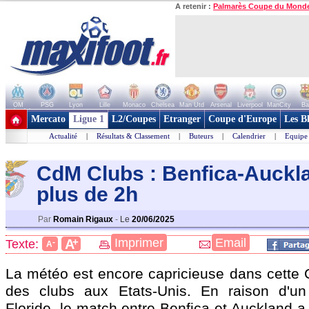
A retenir :
Palmarès Coupe du Mond
OM
PSG
Lyon
Lille
Monaco
Chelsea
Man Utd
Arsenal
Liverpool
ManCity
Ba
+ de clubs
Mercato
Ligue 1
L2/Coupes
Etranger
Coupe d'Europe
Les B
Actualité
|
Résultats & Classement
|
Buteurs
|
Calendrier
|
Equipe
CdM Clubs : Benfica-Auckl
plus de 2h
Par
Romain Rigaux
-
Le
20/06/2025
+
Imprimer
Email
A
Texte:
-
A
La météo est encore capricieuse dans cett
des clubs aux Etats-Unis. En raison d'u
Floride, le match entre Benfica et Auckland a