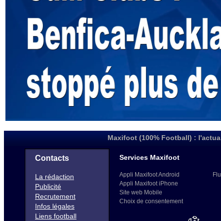
Maxifoot (100% Football) : l'actua
Services Maxifoot
Contacts
Appli Maxifoot Android
Flu
La rédaction
Appli Maxifoot iPhone
Publicité
Site web Mobile
Recrutement
Choix de consentement
Infos légales
Liens football