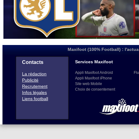
Maxifoot (100% Football) : l'actua
Services Maxifoot
Contacts
Appli Maxifoot Android
Flu
La rédaction
Appli Maxifoot iPhone
Publicité
Site web Mobile
Recrutement
Choix de consentement
Infos légales
Liens football