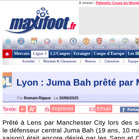
A retenir :
Palmarès Coupe du Mond
OM
PSG
Lyon
Lille
Monaco
Chelsea
Man Utd
Arsenal
Liverpool
ManCity
Ba
+ de clubs
Mercato
Ligue 1
L2/Coupes
Etranger
Coupe d'Europe
Les B
Actualité
|
Résultats & Classement
|
Buteurs
|
Calendrier
|
Equipe
Lyon : Juma Bah prêté par 
Par
Romain Rigaux
-
Le
20/06/2025
+
Imprimer
Email
A
Texte:
-
A
Prêté à Lens par Manchester City lors des si
le défenseur central Juma
Bah
(19 ans, 10 ma
saison) était encore désiré par les Sang et 