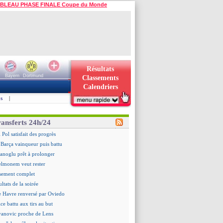
BLEAU PHASE FINALE Coupe du Monde
Résultats
Bayern
Dortmund
Classements
Calendriers
s
|
ransferts 24h/24
 Pol satisfait des progrès
 Barça vainqueur puis battu
hanoglu prêt à prolonger
elmonem veut rester
ssement complet
ultats de la soirée
e Havre renversé par Oviedo
ce battu aux tirs au but
Ivanovic proche de Lens