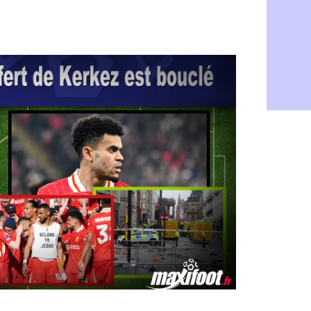
Fenerbahçe
06/08
Bordeaux : 
06/08
Galatasara
06/08
Southampto
06/08
Real : Vini
06/08
VIDEO : un
06/08
Real : Dio
06/08
Real : Rodr
06/08
PSG : Aklio
06/08
Médias : la
06/08
PSG : pas d
06/08
Real : ça s
06/08
Barça : Fe
06/08
FIFA : des 
06/08
Abha : c'est
06/08
Real : rép
06/08
Arsenal : N
06/08
Al-Ahli : D
06/08
PSG : Luis 
06/08
Monaco : P
05/08
Rennes : Za
05/08
Rennes : u
05/08
VIDEO : Th
05/08