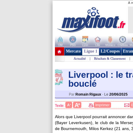
A r
OM
PSG
Lyon
Lille
Monaco
Chelsea
Ma
+ de clubs
Mercato
Ligue 1
L2/Coupes
Etran
Actualité
|
Résultats & Classement
|
Liverpool : le 
bouclé
Par
Romain Rigaux
-
Le
20/06/2025
+
A
-
A
Imprimer
Texte:
Alors que Liverpool pourrait annoncer dan
(Bayer Leverkusen), le club de la Mersey
de Bournemouth, Milos
Kerkez
(21 ans, 3