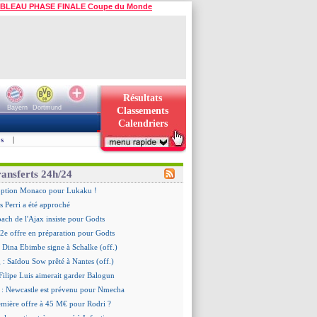
BLEAU PHASE FINALE Coupe du Monde
Résultats
Bayern
Dortmund
Classements
Calendriers
s
|
ransferts 24h/24
'option Monaco pour Lukaku !
 Perri a été approché
oach de l'Ajax insiste pour Godts
2e offre en préparation pour Godts
: Dina Ebimbe signe à Schalke (off.)
 : Saïdou Sow prêté à Nantes (off.)
ilipe Luis aimerait garder Balogun
: Newcastle est prévenu pour Nmecha
emière offre à 45 M€ pour Rodri ?