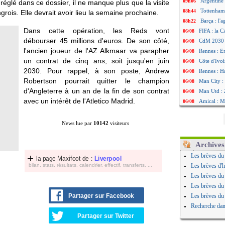
Argentine 
09h06
réglé dans ce dossier, il ne manque plus que la visite
Tottenham
08h44
grois. Elle devrait avoir lieu la semaine prochaine.
Barça : l'
08h22
Dans cette opération, les Reds vont
FIFA : la C
06/08
débourser 45 millions d'euros. De son côté,
CdM 2030 :
06/08
l'ancien joueur de l'AZ Alkmaar va parapher
Rennes : Em
06/08
un contrat de cinq ans, soit jusqu'en juin
Côte d'Ivoi
06/08
2030. Pour rappel, à son poste, Andrew
Rennes : H
06/08
Robertson pourrait quitter le champion
Man City :
06/08
d'Angleterre à un an de la fin de son contrat
Man Utd : Z
06/08
avec un intérêt de l'Atletico Madrid.
Amical : M
06/08
Nantes : De
06/08
OM : le clu
06/08
News lue par
10142
visiteurs
Monaco : l
06/08
FIFA : Teb
06/08
Archives
FIFA : l'UE
06/08
Les brèves du
la page Maxifoot de :
Liverpool
PSG : Teba
06/08
bilan, stats, résultats, calendrier, effectif, transferts, ...
Les brèves d'h
Real : Vini
06/08
Les brèves du
Lyon : Man
06/08
Les brèves du
OM : une o
06/08
Partager sur Facebook
Les brèves du
Real : c'es
06/08
Recherche dan
Troyes : Ju
06/08
Partager sur Twitter
PSG : Aklio
06/08