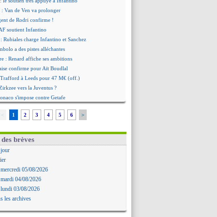
: le soutien très appuyé à Infantino
 : Van de Ven va prolonger
agent de Rodri confirme !
AF soutient Infantino
 Rubiales charge Infantino et Sanchez
bolo a des pistes alléchantes
re : Renard affiche ses ambitions
aise confirme pour Aït Boudlal
 Trafford à Leeds pour 47 M€ (off.)
irkzee vers la Juventus ?
onaco s'impose contre Getafe
r Zakarian et sa relation avec Kita
<
1
2
3
4
5
6
>
b prêt à libérer Kondogbia ?
e message touchant d'Akliouche
as en remet une couche
 des brèves
FA maintient la pression
 jour
s encense Luis Enrique
ier
cius jusqu'en 2032 (officiel)
 mercredi 05/08/2026
gala va rejoindre Getafe
 mardi 04/08/2026
ffre refusée pour Aguerd
 lundi 03/08/2026
t confirmé pour Vinicius
s les archives
nior Diaz jusqu'en 2030 (officiel)
uche a signé (officiel)