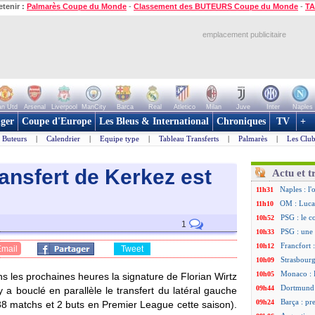
etenir :
Palmarès Coupe du Monde
-
Classement des BUTEURS Coupe du Monde
-
TA
emplacement publicitaire
n Utd
Arsenal
Liverpool
ManCity
Barca
Real
Atletico
Milan
Juve
Inter
Naples
ger
Coupe d'Europe
Les Bleus & International
Chroniques
TV
+
Buteurs
|
Calendrier
|
Equipe type
|
Tableau Transferts
|
Palmarès
|
Les Club
transfert de Kerkez est
Actu et t
Naples : l
11h31
OM : Lucas
11h10
PSG : le c
10h52
1
PSG : une 
10h33
Francfort 
10h12
Email
Tweet
Strasbourg
10h09
Monaco : F
10h05
s les prochaines heures la signature de Florian Wirtz
Dortmund 
09h44
 a bouclé en parallèle le transfert du latéral gauche
Barça : pr
09h24
8 matchs et 2 buts en Premier League cette saison).