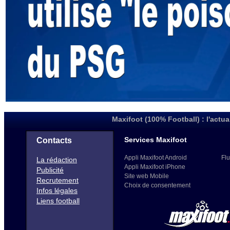
Maxifoot (100% Football) : l'actua
Services Maxifoot
Contacts
Appli Maxifoot Android
Flu
La rédaction
Appli Maxifoot iPhone
Publicité
Site web Mobile
Recrutement
Choix de consentement
Infos légales
Liens football