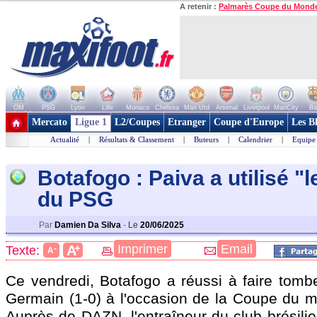
A retenir :
Palmarès Coupe du Mond
OM
PSG
Lyon
Lille
Monaco
Chelsea
Man Utd
Arsenal
Liverpool
ManCity
Ba
+ de clubs
Mercato
Ligue 1
L2/Coupes
Etranger
Coupe d'Europe
Les B
Actualité
|
Résultats & Classement
|
Buteurs
|
Calendrier
|
Equipe
Botafogo : Paiva a utilisé "
du PSG
Par
Damien Da Silva
-
Le
20/06/2025
+
Imprimer
Email
A
Texte:
-
A
Ce vendredi, Botafogo a réussi à faire tombe
Germain (1-0) à l'occasion de la Coupe du 
Auprès de DAZN, l'entraîneur du club brésili