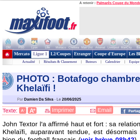
A retenir :
Palmarès Coupe du Mond
OM
PSG
Lyon
Lille
Monaco
Chelsea
Man Utd
Arsenal
Liverpool
ManCity
Ba
+ de clubs
Mercato
Ligue 1
L2/Coupes
Etranger
Coupe d'Europe
Les B
Actualité
|
Résultats & Classement
|
Buteurs
|
Calendrier
|
Equipe
PHOTO : Botafogo chambre
Khelaïf
i !
Par
Damien Da Silva
-
Le
20/06/2025
+
Imprimer
Email
A
Texte:
-
A
John Textor l'a affirmé haut et fort : sa relati
Khelaïfi, auparavant tendue, est désormais
bien du football français (
voir brève 08h42
)