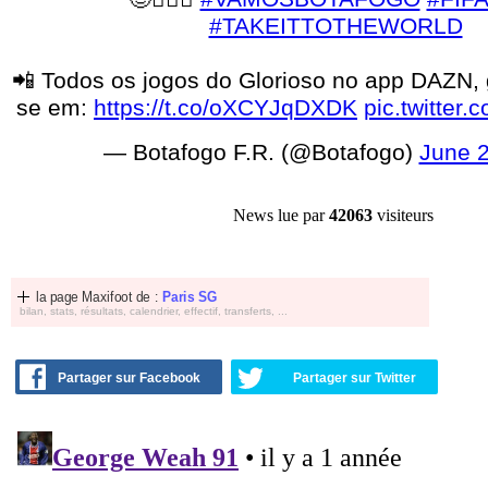
#TAKEITTOTHEWORLD
📲 Todos os jogos do Glorioso no app DAZN, g
se em:
https://t.co/oXCYJqDXDK
pic.twitter
— Botafogo F.R. (@Botafogo)
June 2
News lue par
42063
visiteurs
la page Maxifoot de :
Paris SG
bilan, stats, résultats, calendrier, effectif, transferts, ...
Partager sur Facebook
Partager sur Twitter