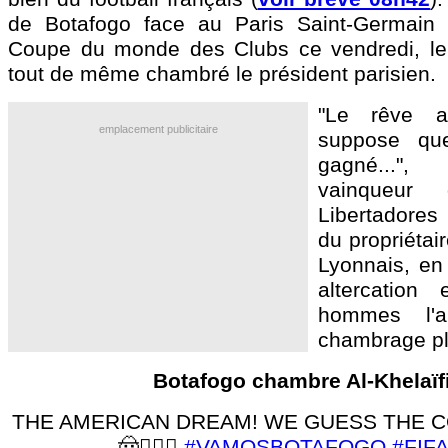
de Botafogo face au Paris Saint-Germain (
Coupe du monde des Clubs ce vendredi, le 
tout de même chambré le président parisien.
"Le rêve a
emplacement publicitaire
suppose qu
gagné..."
vainqueu
Libertadores
du propriétai
Lyonnais, en
altercation
hommes l'a
chambrage pl
Botafogo chambre Al-Khelaïfi
THE AMERICAN DREAM! WE GUESS THE
🤠🤷🏻‍♂️
#VAMOSBOTAFOGO
#FIF